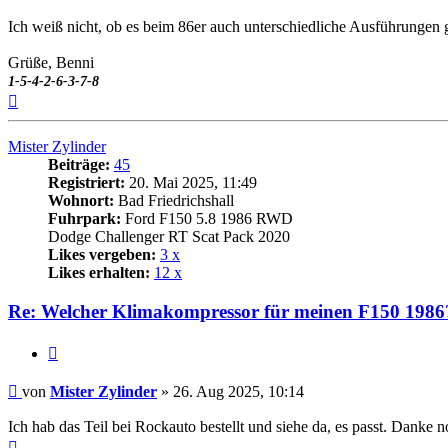
Ich weiß nicht, ob es beim 86er auch unterschiedliche Ausführungen 
Grüße, Benni
1-5-4-2-6-3-7-8
Nach
oben
Mister Zylinder
Beiträge:
45
Registriert:
20. Mai 2025, 11:49
Wohnort:
Bad Friedrichshall
Fuhrpark:
Ford F150 5.8 1986 RWD
Dodge Challenger RT Scat Pack 2020
Likes vergeben:
3 x
Likes erhalten:
12 x
Re: Welcher Klimakompressor für meinen F150 1986
Zitat
Beitrag
von
Mister Zylinder
»
26. Aug 2025, 10:14
Ich hab das Teil bei Rockauto bestellt und siehe da, es passt. Danke 
Nach