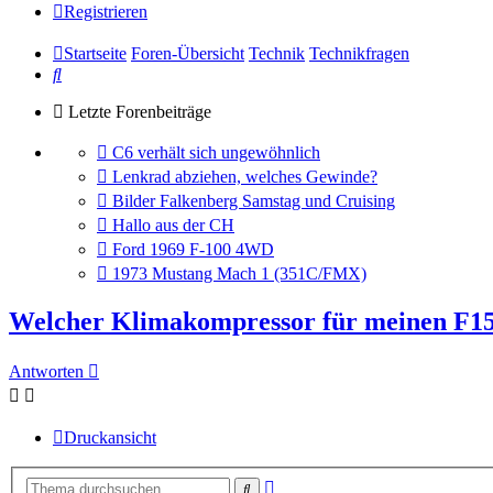
Registrieren
Startseite
Foren-Übersicht
Technik
Technikfragen
Suche
Letzte Forenbeiträge
Gehe
C6 verhält sich ungewöhnlich
zum
Gehe
Lenkrad abziehen, welches Gewinde?
letzten
zum
Gehe
Bilder Falkenberg Samstag und Cruising
Beitrag
letzten
zum
Gehe
Hallo aus der CH
Beitrag
letzten
zum
Gehe
Ford 1969 F-100 4WD
Beitrag
letzten
zum
Gehe
1973 Mustang Mach 1 (351C/FMX)
Beitrag
letzten
zum
Beitrag
letzten
Welcher Klimakompressor für meinen F15
Beitrag
Antworten
Druckansicht
Erweiterte
Suche