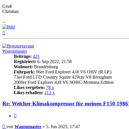
Gruß
Christian
--
Nach
oben
Wagonmaster
Beiträge:
421
Registriert:
6. Sep 2022, 21:58
Wohnort:
Brandenburg
Fuhrpark:
96er Ford Explorer 4,0l V6 OHV (R.I.P.)
73er Ford LTD Country Squire 429cui V8 Brougham
2000er Ford Explorer 4,0l V6 SOHC Montana Edition
Likes vergeben:
78 x
Likes erhalten:
213 x
Re: Welcher Klimakompressor für meinen F150 1986
Zitat
Beitrag
von
Wagonmaster
»
5. Jun 2025, 17:47