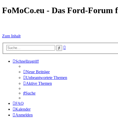
FoMoCo.eu - Das Ford-Forum f
☮ STOP WAR
Zum Inhalt
Erweiterte
Suche
Suche
Schnellzugriff
Neue Beiträge
Unbeantwortete Themen
Aktive Themen
Suche
FAQ
Kalender
Anmelden