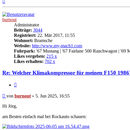
Nach
oben
burnout
Administrator
Beiträge:
3044
Registriert:
22. Mär 2017, 11:55
Wohnort:
Bramsche
Website:
http://www.my-mach1.com
Fuhrpark:
'67 Mustang | '67 Fairlane 500 Ranchwagon | '69 
Likes vergeben:
215 x
Likes erhalten:
702 x
Re: Welcher Klimakompressor für meinen F150 1986
Zitat
Beitrag
von
burnout
»
5. Jun 2025, 16:55
Hi Jörg,
am Besten einfach mal bei Rockauto schauen: