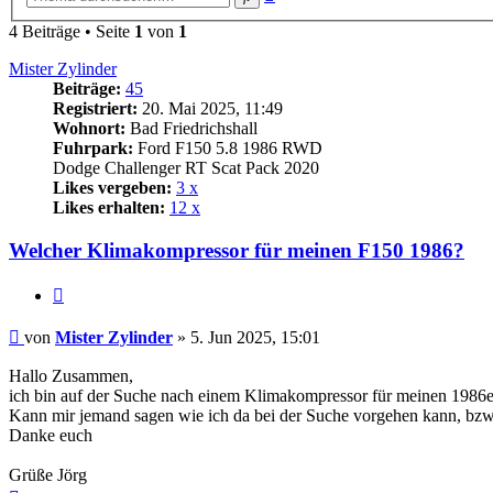
Suche
4 Beiträge • Seite
1
von
1
Mister Zylinder
Beiträge:
45
Registriert:
20. Mai 2025, 11:49
Wohnort:
Bad Friedrichshall
Fuhrpark:
Ford F150 5.8 1986 RWD
Dodge Challenger RT Scat Pack 2020
Likes vergeben:
3 x
Likes erhalten:
12 x
Welcher Klimakompressor für meinen F150 1986?
Zitat
Beitrag
von
Mister Zylinder
»
5. Jun 2025, 15:01
Hallo Zusammen,
ich bin auf der Suche nach einem Klimakompressor für meinen 1986er 
Kann mir jemand sagen wie ich da bei der Suche vorgehen kann, bz
Danke euch
Grüße Jörg