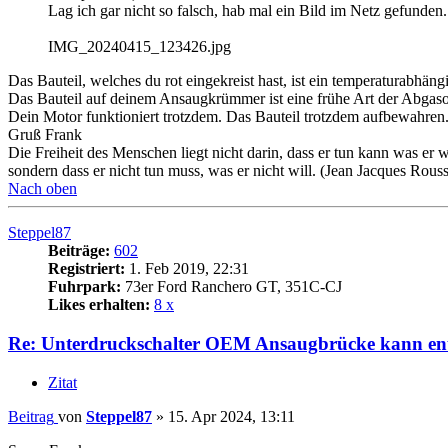
Lag ich gar nicht so falsch, hab mal ein Bild im Netz gefunden
IMG_20240415_123426.jpg
Das Bauteil, welches du rot eingekreist hast, ist ein temperaturabhä
Das Bauteil auf deinem Ansaugkrümmer ist eine frühe Art der Abgasop
Dein Motor funktioniert trotzdem. Das Bauteil trotzdem aufbewahren. 
Gruß Frank
Die Freiheit des Menschen liegt nicht darin, dass er tun kann was er wi
sondern dass er nicht tun muss, was er nicht will. (Jean Jacques Rous
Nach oben
Steppel87
Beiträge:
602
Registriert:
1. Feb 2019, 22:31
Fuhrpark:
73er Ford Ranchero GT, 351C-CJ
Likes erhalten:
8 x
Re: Unterdruckschalter OEM Ansaugbrücke kann ent
Zitat
Beitrag
von
Steppel87
»
15. Apr 2024, 13:11