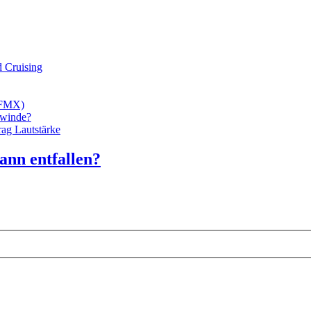
d Cruising
/FMX)
ewinde?
rag Lautstärke
nn entfallen?