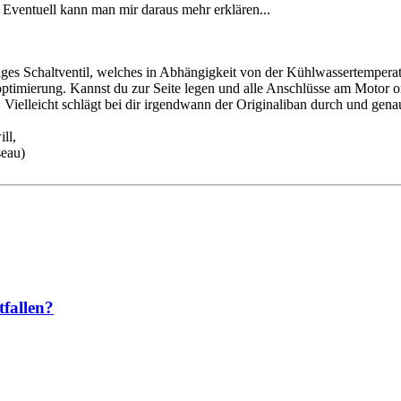
. Eventuell kann man mir daraus mehr erklären...
ngiges Schaltventil, welches in Abhängigkeit von der Kühlwassertempera
timierung. Kannst du zur Seite legen und alle Anschlüsse am Motor ord
Vielleicht schlägt bei dir irgendwann der Originaliban durch und gena
ll,
seau)
fallen?