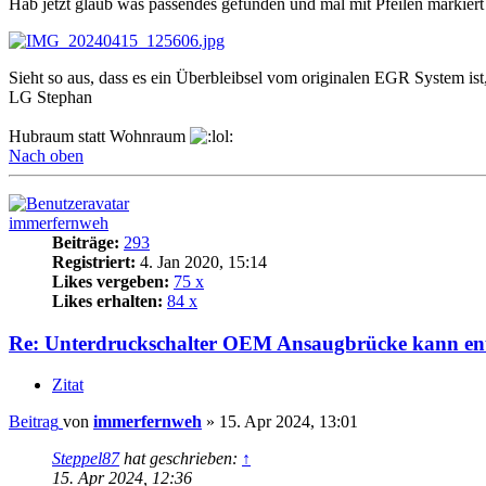
Hab jetzt glaub was passendes gefunden und mal mit Pfeilen markiert
Sieht so aus, dass es ein Überbleibsel vom originalen EGR System ist
LG Stephan
Hubraum statt Wohnraum
Nach oben
immerfernweh
Beiträge:
293
Registriert:
4. Jan 2020, 15:14
Likes vergeben:
75 x
Likes erhalten:
84 x
Re: Unterdruckschalter OEM Ansaugbrücke kann ent
Zitat
Beitrag
von
immerfernweh
»
15. Apr 2024, 13:01
Steppel87
hat geschrieben:
↑
15. Apr 2024, 12:36