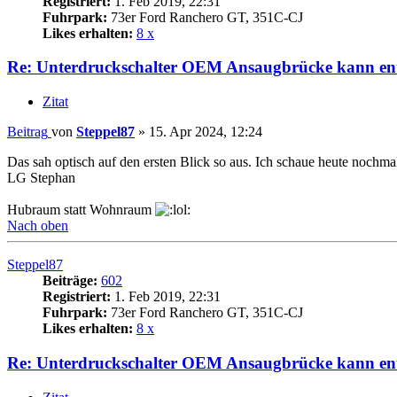
Registriert:
1. Feb 2019, 22:31
Fuhrpark:
73er Ford Ranchero GT, 351C-CJ
Likes erhalten:
8 x
Re: Unterdruckschalter OEM Ansaugbrücke kann ent
Zitat
Beitrag
von
Steppel87
»
15. Apr 2024, 12:24
Das sah optisch auf den ersten Blick so aus. Ich schaue heute nochm
LG Stephan
Hubraum statt Wohnraum
Nach oben
Steppel87
Beiträge:
602
Registriert:
1. Feb 2019, 22:31
Fuhrpark:
73er Ford Ranchero GT, 351C-CJ
Likes erhalten:
8 x
Re: Unterdruckschalter OEM Ansaugbrücke kann ent