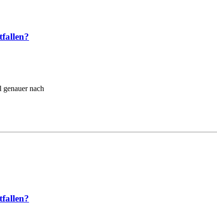
fallen?
al genauer nach
fallen?