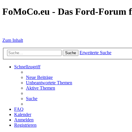
FoMoCo.eu - Das Ford-Forum f
☮ STOP WAR
Zum Inhalt
Erweiterte Suche
Suche
Schnellzugriff
Neue Beiträge
Unbeantwortete Themen
Aktive Themen
Suche
FAQ
Kalender
Anmelden
Registrieren