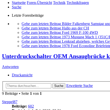
Startseite
Foren-Übersicht
Technik
Technikfragen
Suche
Letzte Forenbeiträge
Gehe zum letzten Beitrag
Bilder Falkenberg Samstag un
Gehe zum letzten Beitrag
Hallo aus der CH
Gehe zum letzten Beitrag
Ford 1969 F-100 4WD
Gehe zum letzten Beitrag
1973 Mustang Mach 1 (351C
Gehe zum letzten Beitrag
Lenkrad abziehen, welches G
Gehe zum letzten Beitrag
1978 Ford Econoline Briefeint
Unterdruckschalter OEM Ansaugbrücke ka
Antworten
Druckansicht
Erweiterte Suche
Suche
9 Beiträge • Seite
1
von
1
Steppel87
Beiträge:
602