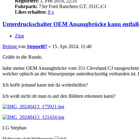
Registriert:
1. Feb 2019, 22:31
Fuhrpark:
73er Ford Ranchero GT, 351C-CJ
Likes erhalten:
8 x
Unterdruckschalter OEM Ansaugbrücke kann entfall
Zitat
Beitrag
von
Steppel87
»
15. Apr 2024, 11:40
Grüße in die Runde,
habe meine OEM Ansaugbrücke vom 351 Cleveland CJ rausgeschmissen
welcher optisch an der Wasserpumpe unterdruckseitig verbunden ist. D
Ich hoffe jemand kann mir da weiterhelfen?
Ich weiß nicht ob man es auf den Bildern erkennen kann?
LG Stephan
Hubraum statt Wohnraum