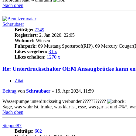
Nach oben
Schraubaer
Beiträge:
7249
Registriert:
2. Jan 2020, 22:05
Wohnort:
Winsen
Fuhrpark:
69 Mustang Sportsroof(RIP), 69 Mercury Cougar(
Likes vergeben:
31 x
Likes erhalten:
1270 x
Re: Unterdruckschalter OEM Ansaugbrücke kann ent
Zitat
Beitrag
von
Schraubaer
»
15. Apr 2024, 11:59
Wasserpumpe unterdruckseitig verbunden???????????
Sage, was wahr ist, trinke, was klar ist, esse, was gar ist und #%*, was
Nach oben
Steppel87
Beiträge:
602