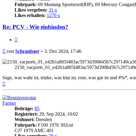
Fuhrpark:
69 Mustang Sportsroof(RIP), 69 Mercury Cougar(
Likes vergeben:
31 x
Likes erhalten:
1270 x
Re: PCV - Wie einbinden?
Zitat
Beitrag
von
Schraubaer
»
3. Dez 2024, 17:46
2150_vacports_01_e42b1a805f483ac5973d390845b7c297149ca3
Sage, was wahr ist, trinke, was klar ist, esse, was gar ist und #%*, was
Nach
oben
Farmer
Beiträge:
85
Registriert:
29. Sep 2024, 10:02
Wohnort:
Dresden
Fuhrpark:
F100 1976 302cui
CJ7 1979 AMC 401
Likes vergeben:
20 x