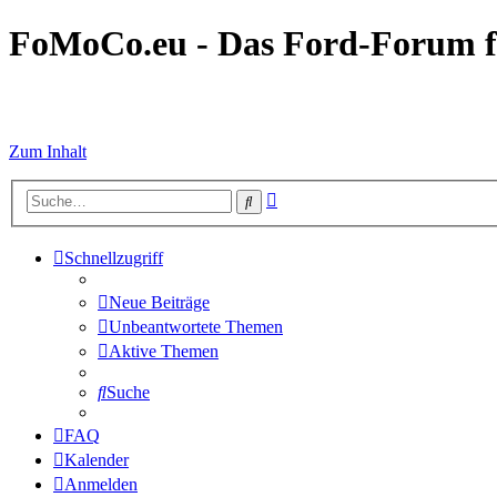
FoMoCo.eu - Das Ford-Forum f
☮ STOP WAR
Zum Inhalt
Erweiterte
Suche
Suche
Schnellzugriff
Neue Beiträge
Unbeantwortete Themen
Aktive Themen
Suche
FAQ
Kalender
Anmelden