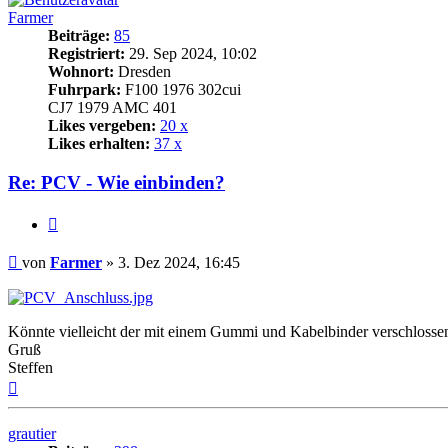
Farmer
Beiträge:
85
Registriert:
29. Sep 2024, 10:02
Wohnort:
Dresden
Fuhrpark:
F100 1976 302cui
CJ7 1979 AMC 401
Likes vergeben:
20 x
Likes erhalten:
37 x
Re: PCV - Wie einbinden?
Zitat
Beitrag
von
Farmer
»
3. Dez 2024, 16:45
Könnte vielleicht der mit einem Gummi und Kabelbinder verschloss
Gruß
Steffen
Nach
oben
grautier