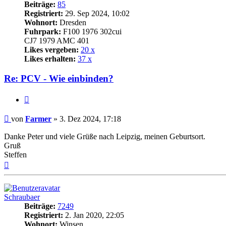
Beiträge:
85
Registriert:
29. Sep 2024, 10:02
Wohnort:
Dresden
Fuhrpark:
F100 1976 302cui
CJ7 1979 AMC 401
Likes vergeben:
20 x
Likes erhalten:
37 x
Re: PCV - Wie einbinden?
Zitat
Beitrag
von
Farmer
»
3. Dez 2024, 17:18
Danke Peter und viele Grüße nach Leipzig, meinen Geburtsort.
Gruß
Steffen
Nach
oben
Schraubaer
Beiträge:
7249
Registriert:
2. Jan 2020, 22:05
Wohnort:
Winsen