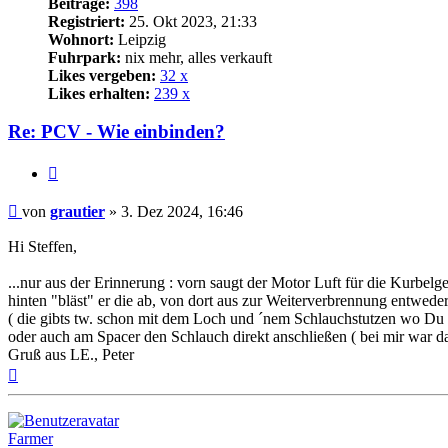
Beiträge:
398
Registriert:
25. Okt 2023, 21:33
Wohnort:
Leipzig
Fuhrpark:
nix mehr, alles verkauft
Likes vergeben:
32 x
Likes erhalten:
239 x
Re: PCV - Wie einbinden?
Zitat
Beitrag
von
grautier
»
3. Dez 2024, 16:46
Hi Steffen,
...nur aus der Erinnerung : vorn saugt der Motor Luft für die Kurbelg
hinten "bläst" er die ab, von dort aus zur Weiterverbrennung entweder
( die gibts tw. schon mit dem Loch und ´nem Schlauchstutzen wo Du 
oder auch am Spacer den Schlauch direkt anschließen ( bei mir war da
Gruß aus LE., Peter
Nach
oben
Farmer