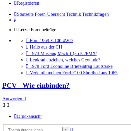
Registrieren
Startseite
Foren-Übersicht
Technik
Technikfragen
Suche
Letzte Forenbeiträge
Gehe
Ford 1969 F-100 4WD
zum
Gehe
Hallo aus der CH
letzten
zum
Gehe
1973 Mustang Mach 1 (351C/FMX)
Beitrag
letzten
zum
Gehe
Lenkrad abziehen, welches Gewinde?
Beitrag
letzten
zum
Gehe
1978 Ford Econoline Briefeintrag Lautstärke
Beitrag
letzten
zum
Gehe
Verkaufe meinen Ford F100 Shortbed aus 1965
Beitrag
letzten
zum
Beitrag
letzten
PCV - Wie einbinden?
Beitrag
Antworten
Druckansicht
Erweiterte
Suche