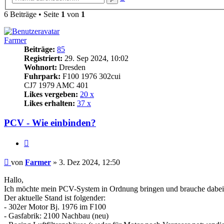
Suche
6 Beiträge • Seite
1
von
1
Farmer
Beiträge:
85
Registriert:
29. Sep 2024, 10:02
Wohnort:
Dresden
Fuhrpark:
F100 1976 302cui
CJ7 1979 AMC 401
Likes vergeben:
20 x
Likes erhalten:
37 x
PCV - Wie einbinden?
Zitat
Beitrag
von
Farmer
»
3. Dez 2024, 12:50
Hallo,
Ich möchte mein PCV-System in Ordnung bringen und brauche dabei 
Der aktuelle Stand ist folgender:
- 302er Motor Bj. 1976 im F100
- Gasfabrik: 2100 Nachbau (neu)