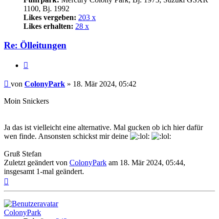
1100, Bj. 1992
Likes vergeben:
203 x
Likes erhalten:
28 x
Re: Ölleitungen
Zitat
Beitrag
von
ColonyPark
»
18. Mär 2024, 05:42
Moin Snickers
Ja das ist vielleicht eine alternative. Mal gucken ob ich hier dafür
wen finde. Ansonsten schickst mir deine
Gruß Stefan
Zuletzt geändert von
ColonyPark
am 18. Mär 2024, 05:44,
insgesamt 1-mal geändert.
Nach
oben
ColonyPark