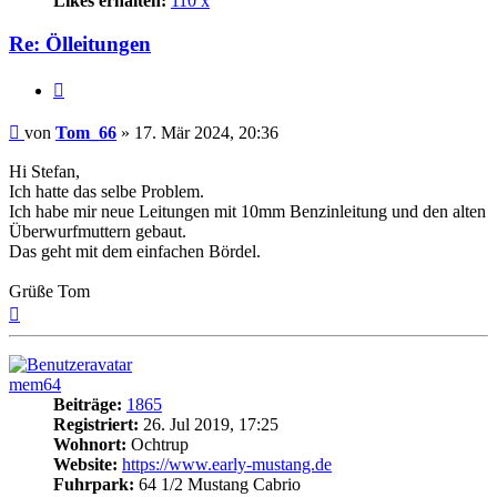
Likes erhalten:
110 x
Re: Ölleitungen
Zitat
Beitrag
von
Tom_66
»
17. Mär 2024, 20:36
Hi Stefan,
Ich hatte das selbe Problem.
Ich habe mir neue Leitungen mit 10mm Benzinleitung und den alten
Überwurfmuttern gebaut.
Das geht mit dem einfachen Bördel.
Grüße Tom
Nach
oben
mem64
Beiträge:
1865
Registriert:
26. Jul 2019, 17:25
Wohnort:
Ochtrup
Website:
https://www.early-mustang.de
Fuhrpark:
64 1/2 Mustang Cabrio