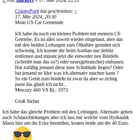
von
Snickers
»
17. Mär 2024, 22:21
ColonyPark
hat geschrieben:
↑
17. Mär 2024, 20:30
Moin US Car Gemeinde
Ich habe da noch ein kleines Problem mit meinem C6
Getriebe. Es ist alles soweit wieder eingebaut, aber das
mit den beiden Leitungen zum Ölkühler gestaltet sich
schwierig. Ich konnte die beim Ausbau nur defekt
entfernen und müsste jetzt die entweder neu Bördeln
(schreibt man das so?) oder neue(gebrauchte) einbauen.
Hat zufällig jemand diese inne Schublade liegen? Oder
hat jemand ne Idee was ich alternativ machen kann ?
So ein Gerät zum bördeln ist zwar da aber so richtig
passt das glaub ich nicht...
Mercury 460 V8 Bj.: 1973
Gruß Stefan
Ich habe das gleiche Problem mit den Leitungen. Alternativ gehen
auch Schlauchleitungen aber ich lass mir welche vom Hydraulik
Mann hier um die Ecke herstellen, kosten beide um die 40 Euro.