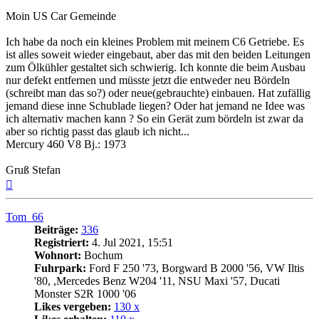
Moin US Car Gemeinde
Ich habe da noch ein kleines Problem mit meinem C6 Getriebe. Es
ist alles soweit wieder eingebaut, aber das mit den beiden Leitungen
zum Ölkühler gestaltet sich schwierig. Ich konnte die beim Ausbau
nur defekt entfernen und müsste jetzt die entweder neu Bördeln
(schreibt man das so?) oder neue(gebrauchte) einbauen. Hat zufällig
jemand diese inne Schublade liegen? Oder hat jemand ne Idee was
ich alternativ machen kann ? So ein Gerät zum bördeln ist zwar da
aber so richtig passt das glaub ich nicht...
Mercury 460 V8 Bj.: 1973
Gruß Stefan
Nach
oben
Tom_66
Beiträge:
336
Registriert:
4. Jul 2021, 15:51
Wohnort:
Bochum
Fuhrpark:
Ford F 250 '73, Borgward B 2000 '56, VW Iltis
'80, ,Mercedes Benz W204 '11, NSU Maxi '57, Ducati
Monster S2R 1000 '06
Likes vergeben:
130 x