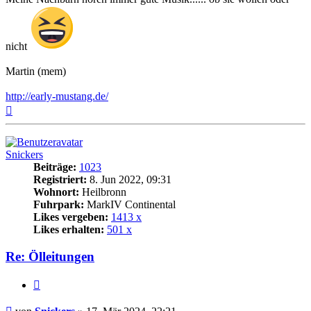
nicht
Martin (mem)
http://early-mustang.de/
Nach
oben
Snickers
Beiträge:
1023
Registriert:
8. Jun 2022, 09:31
Wohnort:
Heilbronn
Fuhrpark:
MarkIV Continental
Likes vergeben:
1413 x
Likes erhalten:
501 x
Re: Ölleitungen
Zitat
Beitrag