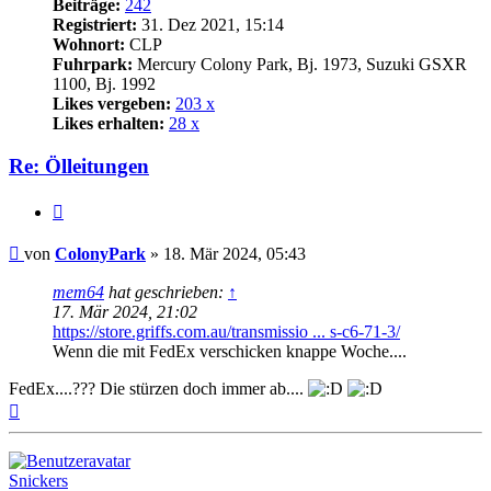
Beiträge:
242
Registriert:
31. Dez 2021, 15:14
Wohnort:
CLP
Fuhrpark:
Mercury Colony Park, Bj. 1973, Suzuki GSXR
1100, Bj. 1992
Likes vergeben:
203 x
Likes erhalten:
28 x
Re: Ölleitungen
Zitat
Beitrag
von
ColonyPark
»
18. Mär 2024, 05:43
mem64
hat geschrieben:
↑
17. Mär 2024, 21:02
https://store.griffs.com.au/transmissio ... s-c6-71-3/
Wenn die mit FedEx verschicken knappe Woche....
FedEx....??? Die stürzen doch immer ab....
Nach
oben
Snickers