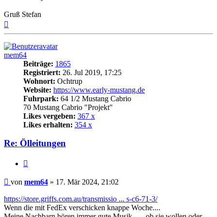
Gruß Stefan
Nach
oben
mem64
Beiträge:
1865
Registriert:
26. Jul 2019, 17:25
Wohnort:
Ochtrup
Website:
https://www.early-mustang.de
Fuhrpark:
64 1/2 Mustang Cabrio
70 Mustang Cabrio "Projekt"
Likes vergeben:
367 x
Likes erhalten:
354 x
Re: Ölleitungen
Zitat
Beitrag
von
mem64
»
17. Mär 2024, 21:02
https://store.griffs.com.au/transmissio ... s-c6-71-3/
Wenn die mit FedEx verschicken knappe Woche....
Meine Nachbarn hören immer gute Musik...... ob sie wollen oder