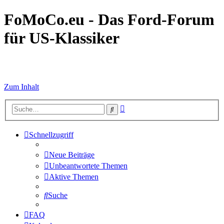
FoMoCo.eu - Das Ford-Forum
für US-Klassiker
☮ STOP WAR
Zum Inhalt
Erweiterte
Suche
Suche
Schnellzugriff
Neue Beiträge
Unbeantwortete Themen
Aktive Themen
Suche
FAQ