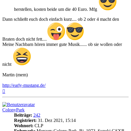
herstellen, kosten beide um die 40 Euro. Mfg
Dann schließt euch doch einfach kurz.... ob 2 oder 4 macht den
Braten doch nicht fett....
Meine Nachbarn hören immer gute Musik...... ob sie wollen oder
nicht
Martin (mem)
http://early-mustang.de/
Nach
oben
ColonyPark
Beiträge:
242
Registriert:
31. Dez 2021, 15:14
Wohnort:
CLP
Fuhrpark:
Mercury Colony Park, Bj. 1973, Suzuki GSXR