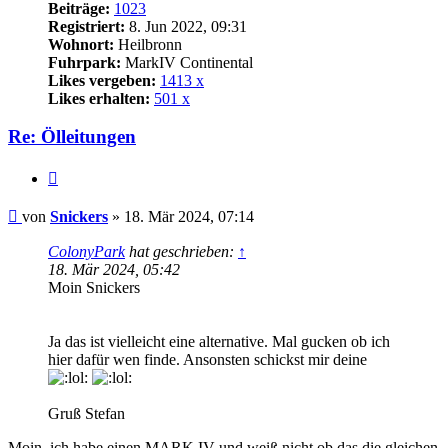
Beiträge:
1023
Registriert:
8. Jun 2022, 09:31
Wohnort:
Heilbronn
Fuhrpark:
MarkIV Continental
Likes vergeben:
1413 x
Likes erhalten:
501 x
Re: Ölleitungen
Zitat
Beitrag
von
Snickers
»
18. Mär 2024, 07:14
ColonyPark
hat geschrieben:
↑
18. Mär 2024, 05:42
Moin Snickers
Ja das ist vielleicht eine alternative. Mal gucken ob ich
hier dafür wen finde. Ansonsten schickst mir deine
Gruß Stefan
Moin, ich habe einen MARK IV und weiß nicht ob das die gleichen