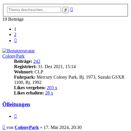
Erweiterte
Suche
Suche
19 Beiträge
1
2
Nächste
ColonyPark
Beiträge:
242
Registriert:
31. Dez 2021, 15:14
Wohnort:
CLP
Fuhrpark:
Mercury Colony Park, Bj. 1973, Suzuki GSXR
1100, Bj. 1992
Likes vergeben:
203 x
Likes erhalten:
28 x
Ölleitungen
Zitat
Beitrag
von
ColonyPark
»
17. Mär 2024, 20:30