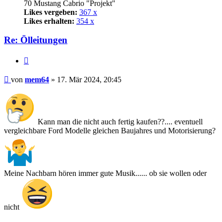
70 Mustang Cabrio "Projekt"
Likes vergeben:
367 x
Likes erhalten:
354 x
Re: Ölleitungen
Zitat
Beitrag
von
mem64
»
17. Mär 2024, 20:45
Kann man die nicht auch fertig kaufen??.... eventuell
vergleichbare Ford Modelle gleichen Baujahres und Motorisierung?
Meine Nachbarn hören immer gute Musik...... ob sie wollen oder
nicht