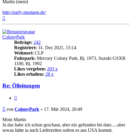
Martin (mem)
http://early-mustang.de/
Nach
oben
ColonyPark
Beiträge:
242
Registriert:
31. Dez 2021, 15:14
Wohnort:
CLP
Fuhrpark:
Mercury Colony Park, Bj. 1973, Suzuki GSXR
1100, Bj. 1992
Likes vergeben:
203 x
Likes erhalten:
28 x
Re: Ölleitungen
Zitat
Beitrag
von
ColonyPark
»
17. Mär 2024, 20:49
Moin Martin
Ja das habe ich schon geschaut, aber nix gefunden bis dato.....aber
sowas hätte ja auch Lieferzeiten sofern es aus USA kommt.