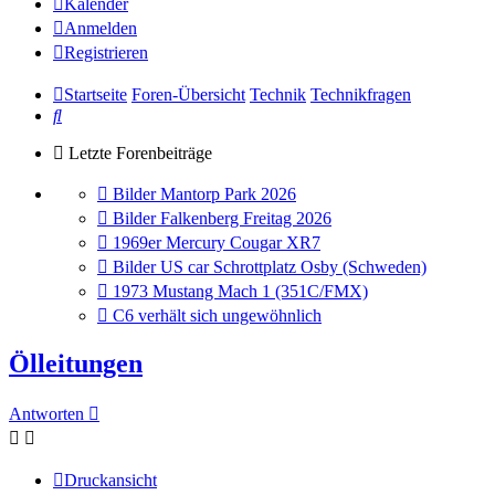
Kalender
Anmelden
Registrieren
Startseite
Foren-Übersicht
Technik
Technikfragen
Suche
Letzte Forenbeiträge
Gehe
Bilder Mantorp Park 2026
zum
Gehe
Bilder Falkenberg Freitag 2026
letzten
zum
Gehe
1969er Mercury Cougar XR7
Beitrag
letzten
zum
Gehe
Bilder US car Schrottplatz Osby (Schweden)
Beitrag
letzten
zum
Gehe
1973 Mustang Mach 1 (351C/FMX)
Beitrag
letzten
zum
Gehe
C6 verhält sich ungewöhnlich
Beitrag
letzten
zum
Beitrag
letzten
Ölleitungen
Beitrag
Antworten
Druckansicht