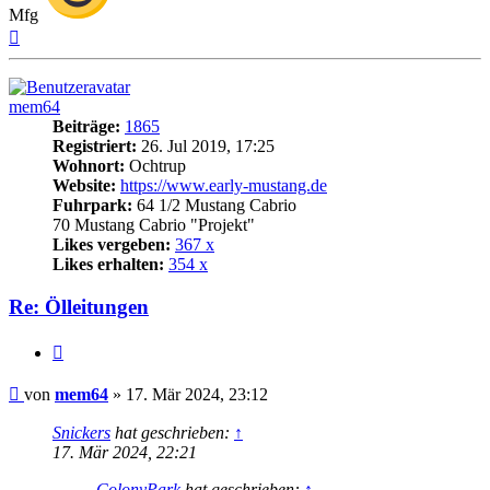
Mfg
Nach
oben
mem64
Beiträge:
1865
Registriert:
26. Jul 2019, 17:25
Wohnort:
Ochtrup
Website:
https://www.early-mustang.de
Fuhrpark:
64 1/2 Mustang Cabrio
70 Mustang Cabrio "Projekt"
Likes vergeben:
367 x
Likes erhalten:
354 x
Re: Ölleitungen
Zitat
Beitrag
von
mem64
»
17. Mär 2024, 23:12
Snickers
hat geschrieben:
↑
17. Mär 2024, 22:21
ColonyPark
hat geschrieben:
↑