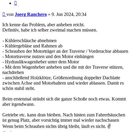
Zitat
Beitrag
von
Joerg Ranchero
»
9. Jun 2024, 20:34
Ich kenne das Problem, aber anheben reicht.
Definitiv, habe ich selber zweimal machen müssen.
- Kühlerschläuche abnehmen
- Kühlergebläse und Rahmen ab
- Schrauben der Motorträger an der Traverse / Vorderachse abbauen
- Motortraverse nutzen und den Motor einhängen
- Hydraulikwagenheber unter dem Motor
- Mit dem Wagenheber anheben und die mit der Traverse stützen,
nachdrehen
- anschließend Holzklötze, Größenordnung doppelter Dachlatte
zwischen Achse und Motorhaltern und wieder ablassen. Damit es
schön stabil steht.
Beim erstenmal sträubt sich die ganze Schoße noch etwas. Kommt
aber irgendwann.
Getriebe etc. kann dran bleiben. Nach hinten zum Fahrerhäuschen
ist genug Platz, aber vorsichtig immer mal wieder nachschauen
Wenn beim Schrauben nichts übrig bleibt, läuft es nicht. ✌