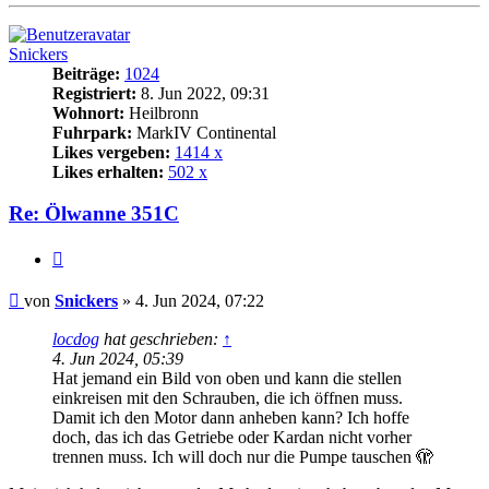
oben
Snickers
Beiträge:
1024
Registriert:
8. Jun 2022, 09:31
Wohnort:
Heilbronn
Fuhrpark:
MarkIV Continental
Likes vergeben:
1414 x
Likes erhalten:
502 x
Re: Ölwanne 351C
Zitat
Beitrag
von
Snickers
»
4. Jun 2024, 07:22
locdog
hat geschrieben:
↑
4. Jun 2024, 05:39
Hat jemand ein Bild von oben und kann die stellen
einkreisen mit den Schrauben, die ich öffnen muss.
Damit ich den Motor dann anheben kann? Ich hoffe
doch, das ich das Getriebe oder Kardan nicht vorher
trennen muss. Ich will doch nur die Pumpe tauschen 🫣