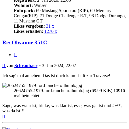
Registriert:
2. Jan 2020, 22:05
Wohnort:
Winsen
Fuhrpark:
69 Mustang Sportsroof(RIP), 69 Mercury
Cougar(RIP), 71 Dodge Challenger R/T, 98 Dodge Durango,
11 Mustang GT
Likes vergeben:
31 x
Likes erhalten:
1270 x
Re: Ölwanne 351C
Zitat
Beitrag
von
Schraubaer
»
3. Jun 2024, 22:07
Ich sag' mal anheben. Das ist doch kaum Luft zur Traverse!
26624755-1979-ford-ranchero-thumb.jpg (69.99 KiB) 10916
mal betrachtet
Sage, was wahr ist, trinke, was klar ist, esse, was gar ist und #%*,
was da ist!!!
Nach
oben