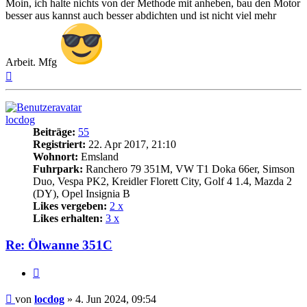
Moin, ich halte nichts von der Methode mit anheben, bau den Motor
besser aus kannst auch besser abdichten und ist nicht viel mehr
Arbeit. Mfg
Nach
oben
locdog
Beiträge:
55
Registriert:
22. Apr 2017, 21:10
Wohnort:
Emsland
Fuhrpark:
Ranchero 79 351M, VW T1 Doka 66er, Simson
Duo, Vespa PK2, Kreidler Florett City, Golf 4 1.4, Mazda 2
(DY), Opel Insignia B
Likes vergeben:
2 x
Likes erhalten:
3 x
Re: Ölwanne 351C
Zitat
Beitrag
von
locdog
»
4. Jun 2024, 09:54