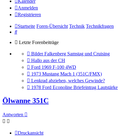
Kalender
Anmelden
Registrieren
Startseite
Foren-Übersicht
Technik
Technikfragen
Suche
Letzte Forenbeiträge
Gehe
Bilder Falkenberg Samstag und Cruising
zum
Gehe
Hallo aus der CH
letzten
zum
Gehe
Ford 1969 F-100 4WD
Beitrag
letzten
zum
Gehe
1973 Mustang Mach 1 (351C/FMX)
Beitrag
letzten
zum
Gehe
Lenkrad abziehen, welches Gewinde?
Beitrag
letzten
zum
Gehe
1978 Ford Econoline Briefeintrag Lautstärke
Beitrag
letzten
zum
Beitrag
letzten
Ölwanne 351C
Beitrag
Antworten
Druckansicht