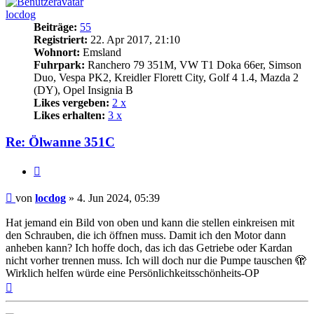
locdog
Beiträge:
55
Registriert:
22. Apr 2017, 21:10
Wohnort:
Emsland
Fuhrpark:
Ranchero 79 351M, VW T1 Doka 66er, Simson
Duo, Vespa PK2, Kreidler Florett City, Golf 4 1.4, Mazda 2
(DY), Opel Insignia B
Likes vergeben:
2 x
Likes erhalten:
3 x
Re: Ölwanne 351C
Zitat
Beitrag
von
locdog
»
4. Jun 2024, 05:39
Hat jemand ein Bild von oben und kann die stellen einkreisen mit
den Schrauben, die ich öffnen muss. Damit ich den Motor dann
anheben kann? Ich hoffe doch, das ich das Getriebe oder Kardan
nicht vorher trennen muss. Ich will doch nur die Pumpe tauschen 🫣
Wirklich helfen würde eine Persönlichkeitsschönheits-OP
Nach
oben