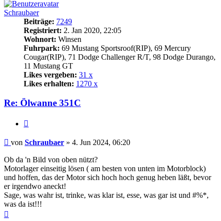
Schraubaer
Beiträge:
7249
Registriert:
2. Jan 2020, 22:05
Wohnort:
Winsen
Fuhrpark:
69 Mustang Sportsroof(RIP), 69 Mercury
Cougar(RIP), 71 Dodge Challenger R/T, 98 Dodge Durango,
11 Mustang GT
Likes vergeben:
31 x
Likes erhalten:
1270 x
Re: Ölwanne 351C
Zitat
Beitrag
von
Schraubaer
»
4. Jun 2024, 06:20
Ob da 'n Bild von oben nützt?
Motorlager einseitig lösen ( am besten von unten im Motorblock)
und hoffen, das der Motor sich hoch hoch genug heben läßt, bevor
er irgendwo aneckt!
Sage, was wahr ist, trinke, was klar ist, esse, was gar ist und #%*,
was da ist!!!
Nach