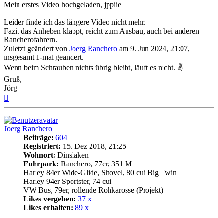
Mein erstes Video hochgeladen, jppiie
Leider finde ich das längere Video nicht mehr.
Fazit das Anheben klappt, reicht zum Ausbau, auch bei anderen
Rancherofahrern.
Zuletzt geändert von
Joerg Ranchero
am 9. Jun 2024, 21:07,
insgesamt 1-mal geändert.
Wenn beim Schrauben nichts übrig bleibt, läuft es nicht. ✌
Gruß,
Jörg
Nach
oben
Joerg Ranchero
Beiträge:
604
Registriert:
15. Dez 2018, 21:25
Wohnort:
Dinslaken
Fuhrpark:
Ranchero, 77er, 351 M
Harley 84er Wide-Glide, Shovel, 80 cui Big Twin
Harley 94er Sportster, 74 cui
VW Bus, 79er, rollende Rohkarosse (Projekt)
Likes vergeben:
37 x
Likes erhalten:
89 x