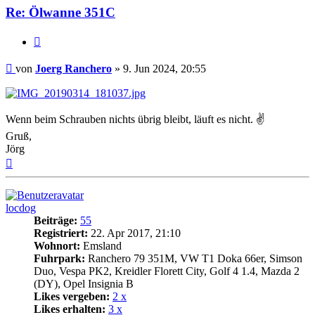
Re: Ölwanne 351C
Zitat
Beitrag
von
Joerg Ranchero
»
9. Jun 2024, 20:55
Wenn beim Schrauben nichts übrig bleibt, läuft es nicht. ✌
Gruß,
Jörg
Nach
oben
locdog
Beiträge:
55
Registriert:
22. Apr 2017, 21:10
Wohnort:
Emsland
Fuhrpark:
Ranchero 79 351M, VW T1 Doka 66er, Simson
Duo, Vespa PK2, Kreidler Florett City, Golf 4 1.4, Mazda 2
(DY), Opel Insignia B
Likes vergeben:
2 x
Likes erhalten:
3 x