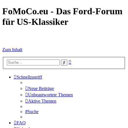
FoMoCo.eu - Das Ford-Forum
für US-Klassiker
☮ STOP WAR
Zum Inhalt
Erweiterte
Suche
Suche
Schnellzugriff
Neue Beiträge
Unbeantwortete Themen
Aktive Themen
Suche
FAQ