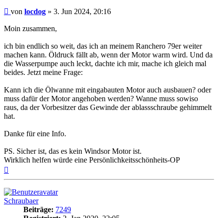
Beitrag
von
locdog
»
3. Jun 2024, 20:16
Moin zusammen,
ich bin endlich so weit, das ich an meinem Ranchero 79er weiter
machen kann. Öldruck fällt ab, wenn der Motor warm wird. Und da
die Wasserpumpe auch leckt, dachte ich mir, mache ich gleich mal
beides. Jetzt meine Frage:
Kann ich die Ölwanne mit eingabauten Motor auch ausbauen? oder
muss dafür der Motor angehoben werden? Wanne muss sowiso
raus, da der Vorbesitzer das Gewinde der ablassschraube gehimmelt
hat.
Danke für eine Info.
PS. Sicher ist, das es kein Windsor Motor ist.
Wirklich helfen würde eine Persönlichkeitsschönheits-OP
Nach
oben
Schraubaer
Beiträge:
7249