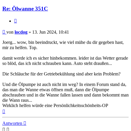
Re: Ölwanne 351C
Zitat
Beitrag
von
locdog
»
13. Jun 2024, 10:41
Joerg... wow, bin beeindruckt, wie viel mühe du dir gegeben hast,
mir zu helfen. Top.
damit werde ich es sicher hinbekommen. leider ist das Wetter gerade
so blöd, das ich nicht schrauben kann. Auto steht draußen...
Die Schläuche für der Getriebekühlung sind aber kein Problem?
Und die Ölpumpe ist auch nicht im weg? In einem Forum stand da,
das man die Wanne etwas öffnen muß, dann die Ölpumpe
abschrauben und in die Wanne fallen lassen und dann bekommt man
die Wann raus...
Wirklich helfen würde eine Persönlichkeitsschönheits-OP
Nach
oben
Antworten