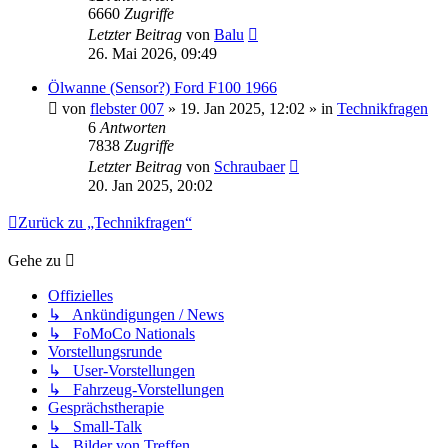
6660
Zugriffe
Letzter Beitrag
von
Balu
26. Mai 2026, 09:49
Ölwanne (Sensor?) Ford F100 1966
von
flebster 007
» 19. Jan 2025, 12:02 » in
Technikfragen
6
Antworten
7838
Zugriffe
Letzter Beitrag
von
Schraubaer
20. Jan 2025, 20:02
Zurück zu „Technikfragen“
Gehe zu
Offizielles
↳ Ankündigungen / News
↳ FoMoCo Nationals
Vorstellungsrunde
↳ User-Vorstellungen
↳ Fahrzeug-Vorstellungen
Gesprächstherapie
↳ Small-Talk
↳ Bilder von Treffen