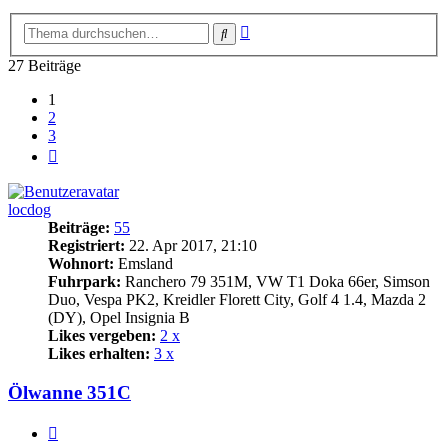
Erweiterte
Suche
Suche
27 Beiträge
1
2
3
Nächste
locdog
Beiträge:
55
Registriert:
22. Apr 2017, 21:10
Wohnort:
Emsland
Fuhrpark:
Ranchero 79 351M, VW T1 Doka 66er, Simson
Duo, Vespa PK2, Kreidler Florett City, Golf 4 1.4, Mazda 2
(DY), Opel Insignia B
Likes vergeben:
2 x
Likes erhalten:
3 x
Ölwanne 351C
Zitat