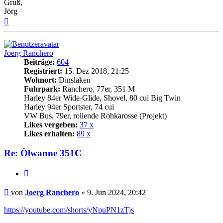
Gruß,
Jörg
Nach
oben
Joerg Ranchero
Beiträge:
604
Registriert:
15. Dez 2018, 21:25
Wohnort:
Dinslaken
Fuhrpark:
Ranchero, 77er, 351 M
Harley 84er Wide-Glide, Shovel, 80 cui Big Twin
Harley 94er Sportster, 74 cui
VW Bus, 79er, rollende Rohkarosse (Projekt)
Likes vergeben:
37 x
Likes erhalten:
89 x
Re: Ölwanne 351C
Zitat
Beitrag
von
Joerg Ranchero
»
9. Jun 2024, 20:42
https://youtube.com/shorts/yNpuPN1zTjs