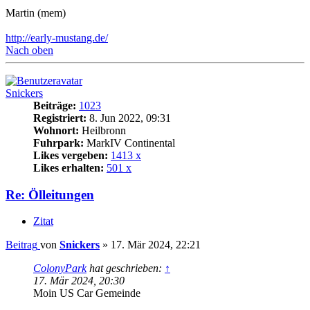
Martin (mem)
http://early-mustang.de/
Nach oben
Snickers
Beiträge:
1023
Registriert:
8. Jun 2022, 09:31
Wohnort:
Heilbronn
Fuhrpark:
MarkIV Continental
Likes vergeben:
1413 x
Likes erhalten:
501 x
Re: Ölleitungen
Zitat
Beitrag
von
Snickers
»
17. Mär 2024, 22:21
ColonyPark
hat geschrieben:
↑
17. Mär 2024, 20:30
Moin US Car Gemeinde