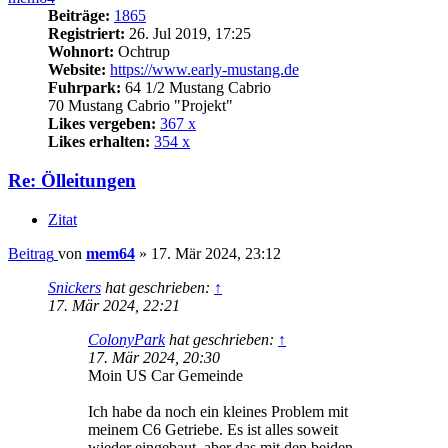
Beiträge:
1865
Registriert:
26. Jul 2019, 17:25
Wohnort:
Ochtrup
Website:
https://www.early-mustang.de
Fuhrpark:
64 1/2 Mustang Cabrio
70 Mustang Cabrio "Projekt"
Likes vergeben:
367 x
Likes erhalten:
354 x
Re: Ölleitungen
Zitat
Beitrag
von
mem64
»
17. Mär 2024, 23:12
Snickers
hat geschrieben:
↑
17. Mär 2024, 22:21
ColonyPark
hat geschrieben:
↑
17. Mär 2024, 20:30
Moin US Car Gemeinde
Ich habe da noch ein kleines Problem mit
meinem C6 Getriebe. Es ist alles soweit
wieder eingebaut, aber das mit den beiden