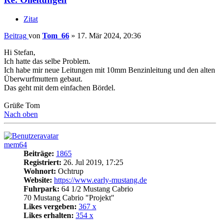
Zitat
Beitrag
von
Tom_66
»
17. Mär 2024, 20:36
Hi Stefan,
Ich hatte das selbe Problem.
Ich habe mir neue Leitungen mit 10mm Benzinleitung und den alten
Überwurfmuttern gebaut.
Das geht mit dem einfachen Bördel.
Grüße Tom
Nach oben
mem64
Beiträge:
1865
Registriert:
26. Jul 2019, 17:25
Wohnort:
Ochtrup
Website:
https://www.early-mustang.de
Fuhrpark:
64 1/2 Mustang Cabrio
70 Mustang Cabrio "Projekt"
Likes vergeben:
367 x
Likes erhalten:
354 x