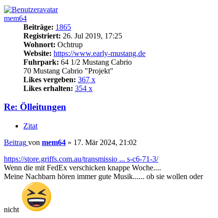
mem64
Beiträge:
1865
Registriert:
26. Jul 2019, 17:25
Wohnort:
Ochtrup
Website:
https://www.early-mustang.de
Fuhrpark:
64 1/2 Mustang Cabrio
70 Mustang Cabrio "Projekt"
Likes vergeben:
367 x
Likes erhalten:
354 x
Re: Ölleitungen
Zitat
Beitrag
von
mem64
»
17. Mär 2024, 21:02
https://store.griffs.com.au/transmissio ... s-c6-71-3/
Wenn die mit FedEx verschicken knappe Woche....
Meine Nachbarn hören immer gute Musik...... ob sie wollen oder
nicht