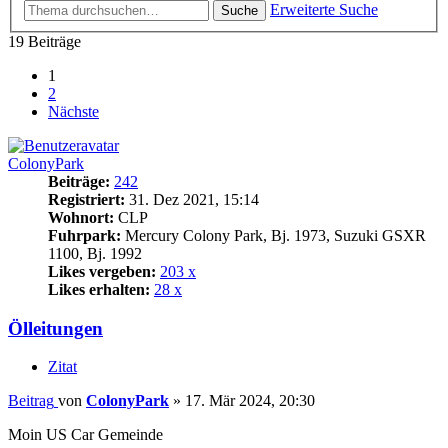
Erweiterte Suche
Suche
19 Beiträge
1
2
Nächste
ColonyPark
Beiträge:
242
Registriert:
31. Dez 2021, 15:14
Wohnort:
CLP
Fuhrpark:
Mercury Colony Park, Bj. 1973, Suzuki GSXR
1100, Bj. 1992
Likes vergeben:
203 x
Likes erhalten:
28 x
Ölleitungen
Zitat
Beitrag
von
ColonyPark
»
17. Mär 2024, 20:30
Moin US Car Gemeinde