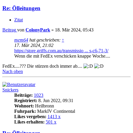
Re: Ölleitungen
Zitat
Beitrag
von
ColonyPark
»
18. Mär 2024, 05:43
mem64
hat geschrieben:
↑
17. Mär 2024, 21:02
https://store.griffs.com.au/transmissio ... s-c6-71-3/
Wenn die mit FedEx verschicken knappe Woche....
FedEx....??? Die stürzen doch immer ab....
Nach oben
Snickers
Beiträge:
1023
Registriert:
8. Jun 2022, 09:31
Wohnort:
Heilbronn
Fuhrpark:
MarkIV Continental
Likes vergeben:
1413 x
Likes erhalten:
501 x