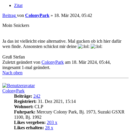
Zitat
Beitrag
von
ColonyPark
»
18. Mär 2024, 05:42
Moin Snickers
Ja das ist vielleicht eine alternative. Mal gucken ob ich hier dafür
wen finde. Ansonsten schickst mir deine
Gruß Stefan
Zuletzt geändert von
ColonyPark
am 18. Mär 2024, 05:44,
insgesamt 1-mal geändert.
Nach oben
ColonyPark
Beiträge:
242
Registriert:
31. Dez 2021, 15:14
Wohnort:
CLP
Fuhrpark:
Mercury Colony Park, Bj. 1973, Suzuki GSXR
1100, Bj. 1992
Likes vergeben:
203 x
Likes erhalten:
28 x