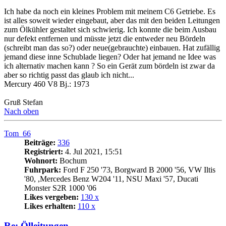
Ich habe da noch ein kleines Problem mit meinem C6 Getriebe. Es
ist alles soweit wieder eingebaut, aber das mit den beiden Leitungen
zum Ölkühler gestaltet sich schwierig. Ich konnte die beim Ausbau
nur defekt entfernen und müsste jetzt die entweder neu Bördeln
(schreibt man das so?) oder neue(gebrauchte) einbauen. Hat zufällig
jemand diese inne Schublade liegen? Oder hat jemand ne Idee was
ich alternativ machen kann ? So ein Gerät zum bördeln ist zwar da
aber so richtig passt das glaub ich nicht...
Mercury 460 V8 Bj.: 1973
Gruß Stefan
Nach oben
Tom_66
Beiträge:
336
Registriert:
4. Jul 2021, 15:51
Wohnort:
Bochum
Fuhrpark:
Ford F 250 '73, Borgward B 2000 '56, VW Iltis
'80, ,Mercedes Benz W204 '11, NSU Maxi '57, Ducati
Monster S2R 1000 '06
Likes vergeben:
130 x
Likes erhalten:
110 x
Re: Ölleitungen