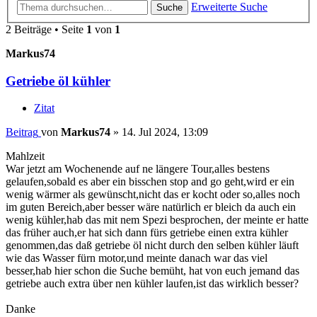
Erweiterte Suche
Suche
2 Beiträge • Seite
1
von
1
Markus74
Getriebe öl kühler
Zitat
Beitrag
von
Markus74
»
14. Jul 2024, 13:09
Mahlzeit
War jetzt am Wochenende auf ne längere Tour,alles bestens
gelaufen,sobald es aber ein bisschen stop and go geht,wird er ein
wenig wärmer als gewünscht,nicht das er kocht oder so,alles noch
im guten Bereich,aber besser wäre natürlich er bleich da auch ein
wenig kühler,hab das mit nem Spezi besprochen, der meinte er hatte
das früher auch,er hat sich dann fürs getriebe einen extra kühler
genommen,das daß getriebe öl nicht durch den selben kühler läuft
wie das Wasser fürn motor,und meinte danach war das viel
besser,hab hier schon die Suche bemüht, hat von euch jemand das
getriebe auch extra über nen kühler laufen,ist das wirklich besser?
Danke