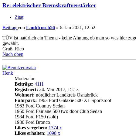
Re: elektrischer Bremskraftverstärker
Zitat
Beitrag
von
Laubfrosch56
»
6. Jan 2021, 12:52
TÜV ist natürlich ein Thema - keine Ahnung ob man so was hier zu
gewählt.
Gruß, Rico
Nach oben
Henk
Moderator
Beiträge:
4111
Registriert:
24. Mär 2017, 15:13
Wohnort:
nördlicher Landkreis Osnabrück
Fuhrpark:
1963 Ford Galaxie 500 XL Sportsroof
1963 Ford Country Sedan
1960 Ford Fairlane 500 two door Club Sedan
1984 Ford F150 (sold)
1986 Ford Bronco
Likes vergeben:
1374 x
Likes erhalten:
1098 x