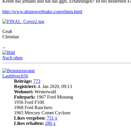
Kennt das jemand und hat das ggfs. Erfahrungen? Ist bei modernen Fah
http://www.abspowerbrake.com/ehpm.html
Gruß
Christian
--
Nach oben
Laubfrosch56
Beiträge:
773
Registriert:
4. Jan 2020, 09:13
Wohnort:
Westerwald
Fuhrpark:
1967 Ford Mustang
1956 Ford F100
1968 Ford Ranchero
1965 Mercury Comet Cyclone
Likes vergeben:
751 x
Likes erhalten:
280 x