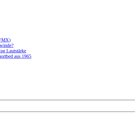
/FMX)
ewinde?
rag Lautstärke
ortbed aus 1965