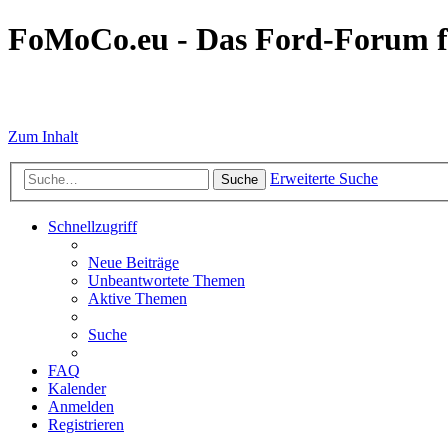
FoMoCo.eu - Das Ford-Forum f
☮ STOP WAR
Zum Inhalt
Erweiterte Suche
Suche
Schnellzugriff
Neue Beiträge
Unbeantwortete Themen
Aktive Themen
Suche
FAQ
Kalender
Anmelden
Registrieren