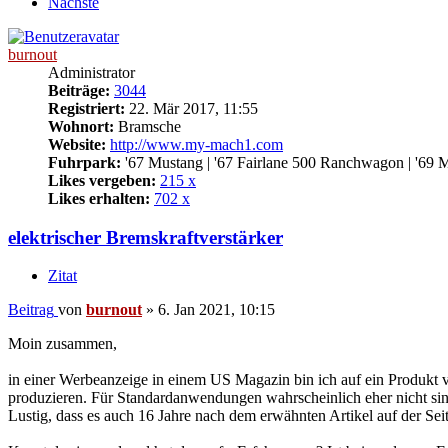
Nächste
burnout
Administrator
Beiträge:
3044
Registriert:
22. Mär 2017, 11:55
Wohnort:
Bramsche
Website:
http://www.my-mach1.com
Fuhrpark:
'67 Mustang | '67 Fairlane 500 Ranchwagon | '69 
Likes vergeben:
215 x
Likes erhalten:
702 x
elektrischer Bremskraftverstärker
Zitat
Beitrag
von
burnout
»
6. Jan 2021, 10:15
Moin zusammen,
in einer Werbeanzeige in einem US Magazin bin ich auf ein Produkt
produzieren. Für Standardanwendungen wahrscheinlich eher nicht sinn
Lustig, dass es auch 16 Jahre nach dem erwähnten Artikel auf der Se