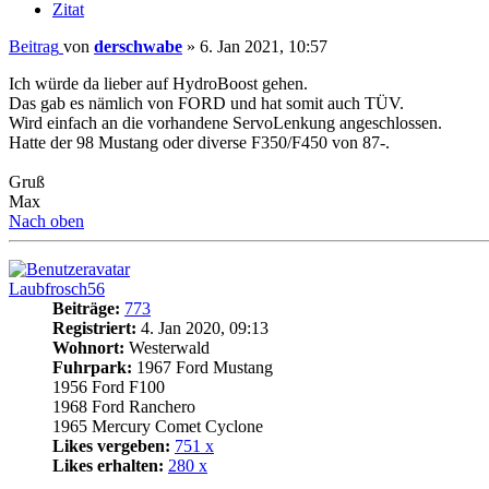
Zitat
Beitrag
von
derschwabe
»
6. Jan 2021, 10:57
Ich würde da lieber auf HydroBoost gehen.
Das gab es nämlich von FORD und hat somit auch TÜV.
Wird einfach an die vorhandene ServoLenkung angeschlossen.
Hatte der 98 Mustang oder diverse F350/F450 von 87-.
Gruß
Max
Nach oben
Laubfrosch56
Beiträge:
773
Registriert:
4. Jan 2020, 09:13
Wohnort:
Westerwald
Fuhrpark:
1967 Ford Mustang
1956 Ford F100
1968 Ford Ranchero
1965 Mercury Comet Cyclone
Likes vergeben:
751 x
Likes erhalten:
280 x