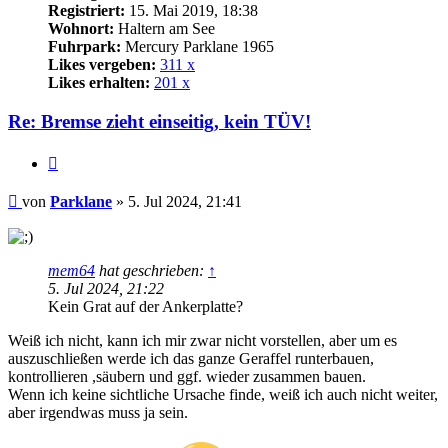
Registriert:
15. Mai 2019, 18:38
Wohnort:
Haltern am See
Fuhrpark:
Mercury Parklane 1965
Likes vergeben:
311 x
Likes erhalten:
201 x
Re: Bremse zieht einseitig, kein TÜV!
Zitat
Beitrag
von
Parklane
»
5. Jul 2024, 21:41
mem64
hat geschrieben:
↑
5. Jul 2024, 21:22
Kein Grat auf der Ankerplatte?
Weiß ich nicht, kann ich mir zwar nicht vorstellen, aber um es
auszuschließen werde ich das ganze Geraffel runterbauen,
kontrollieren ,säubern und ggf. wieder zusammen bauen.
Wenn ich keine sichtliche Ursache finde, weiß ich auch nicht weiter,
aber irgendwas muss ja sein.