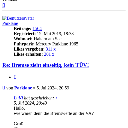
Nach
oben
Parklane
Beiträge:
1564
Registriert:
15. Mai 2019, 18:38
Wohnort:
Haltern am See
Fuhrpark:
Mercury Parklane 1965
Likes vergeben:
311 x
Likes erhalten:
201 x
Re: Bremse zieht einseitig, kein TÜV!
Zitat
Beitrag
von
Parklane
»
5. Jul 2024, 20:59
LuKi
hat geschrieben:
↑
5. Jul 2024, 20:43
Hallo,
wie waren denn die Bremswerte an der VA?
Gruß