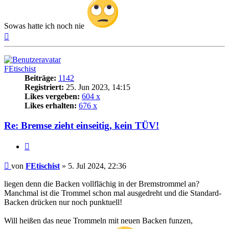
Sowas hatte ich noch nie
Nach
oben
FEtischist
Beiträge:
1142
Registriert:
25. Jun 2023, 14:15
Likes vergeben:
604 x
Likes erhalten:
676 x
Re: Bremse zieht einseitig, kein TÜV!
Zitat
Beitrag
von
FEtischist
»
5. Jul 2024, 22:36
liegen denn die Backen vollflächig in der Bremstrommel an?
Manchmal ist die Trommel schon mal ausgedreht und die Standard-
Backen drücken nur noch punktuell!
Will heißen das neue Trommeln mit neuen Backen funzen,