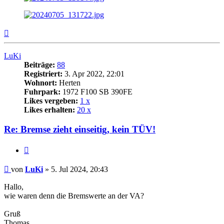
Nach
oben
LuKi
Beiträge:
88
Registriert:
3. Apr 2022, 22:01
Wohnort:
Herten
Fuhrpark:
1972 F100 SB 390FE
Likes vergeben:
1 x
Likes erhalten:
20 x
Re: Bremse zieht einseitig, kein TÜV!
Zitat
Beitrag
von
LuKi
»
5. Jul 2024, 20:43
Hallo,
wie waren denn die Bremswerte an der VA?
Gruß
Thomas