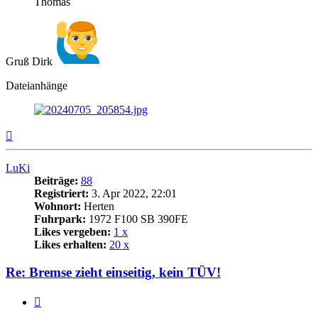
Thomas
Gruß Dirk
Dateianhänge
Nach
oben
LuKi
Beiträge:
88
Registriert:
3. Apr 2022, 22:01
Wohnort:
Herten
Fuhrpark:
1972 F100 SB 390FE
Likes vergeben:
1 x
Likes erhalten:
20 x
Re: Bremse zieht einseitig, kein TÜV!
Zitat