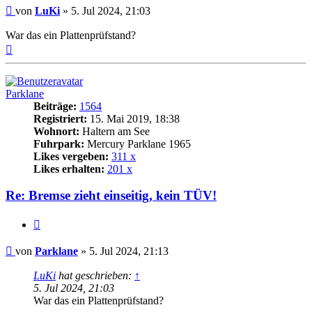
Beitrag
von
LuKi
»
5. Jul 2024, 21:03
War das ein Plattenprüfstand?
Nach
oben
Parklane
Beiträge:
1564
Registriert:
15. Mai 2019, 18:38
Wohnort:
Haltern am See
Fuhrpark:
Mercury Parklane 1965
Likes vergeben:
311 x
Likes erhalten:
201 x
Re: Bremse zieht einseitig, kein TÜV!
Zitat
Beitrag
von
Parklane
»
5. Jul 2024, 21:13
LuKi
hat geschrieben:
↑
5. Jul 2024, 21:03
War das ein Plattenprüfstand?