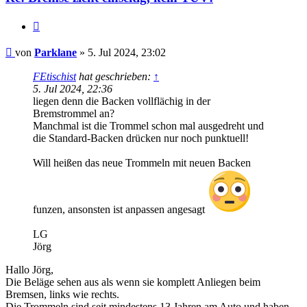
Zitat
Beitrag
von
Parklane
»
5. Jul 2024, 23:02
FEtischist
hat geschrieben:
↑
5. Jul 2024, 22:36
liegen denn die Backen vollflächig in der
Bremstrommel an?
Manchmal ist die Trommel schon mal ausgedreht und
die Standard-Backen drücken nur noch punktuell!
Will heißen das neue Trommeln mit neuen Backen
funzen, ansonsten ist anpassen angesagt
LG
Jörg
Hallo Jörg,
Die Beläge sehen aus als wenn sie komplett Anliegen beim
Bremsen, links wie rechts.
Die Trommeln sind seit mindestens 13 Jahren am Auto und haben