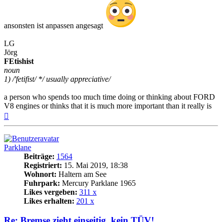
ansonsten ist anpassen angesagt
LG
Jörg
FEtishist
noun
1) /'fetifist/ */ usually appreciative/
a person who spends too much time doing or thinking about FORD
V8 engines or thinks that it is much more important than it really is
Nach
oben
Parklane
Beiträge:
1564
Registriert:
15. Mai 2019, 18:38
Wohnort:
Haltern am See
Fuhrpark:
Mercury Parklane 1965
Likes vergeben:
311 x
Likes erhalten:
201 x
Re: Bremse zieht einseitig, kein TÜV!