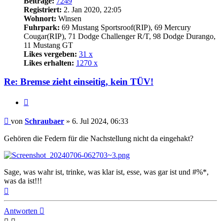
Beiträge:
7249
Registriert:
2. Jan 2020, 22:05
Wohnort:
Winsen
Fuhrpark:
69 Mustang Sportsroof(RIP), 69 Mercury
Cougar(RIP), 71 Dodge Challenger R/T, 98 Dodge Durango,
11 Mustang GT
Likes vergeben:
31 x
Likes erhalten:
1270 x
Re: Bremse zieht einseitig, kein TÜV!
Zitat
Beitrag
von
Schraubaer
»
6. Jul 2024, 06:33
Gehören die Federn für die Nachstellung nicht da eingehakt?
Sage, was wahr ist, trinke, was klar ist, esse, was gar ist und #%*,
was da ist!!!
Nach
oben
Antworten