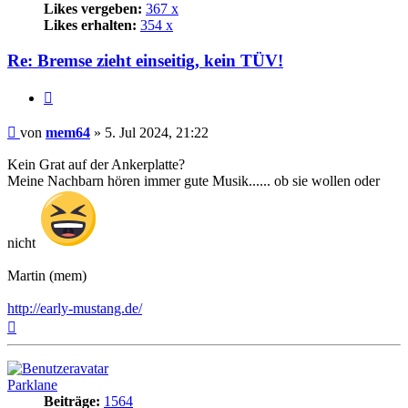
Likes vergeben:
367 x
Likes erhalten:
354 x
Re: Bremse zieht einseitig, kein TÜV!
Zitat
Beitrag
von
mem64
»
5. Jul 2024, 21:22
Kein Grat auf der Ankerplatte?
Meine Nachbarn hören immer gute Musik...... ob sie wollen oder
nicht
Martin (mem)
http://early-mustang.de/
Nach
oben
Parklane
Beiträge:
1564