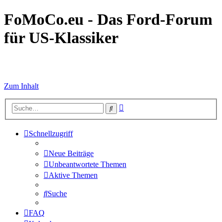
FoMoCo.eu - Das Ford-Forum
für US-Klassiker
☮ STOP WAR
Zum Inhalt
Erweiterte
Suche
Suche
Schnellzugriff
Neue Beiträge
Unbeantwortete Themen
Aktive Themen
Suche
FAQ