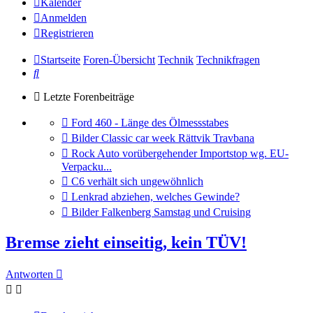
Kalender
Anmelden
Registrieren
Startseite
Foren-Übersicht
Technik
Technikfragen
Suche
Letzte Forenbeiträge
Gehe
Ford 460 - Länge des Ölmessstabes
zum
Gehe
Bilder Classic car week Rättvik Travbana
letzten
zum
Gehe
Rock Auto vorübergehender Importstop wg. EU-
Beitrag
letzten
zum
Verpacku...
Beitrag
letzten
Gehe
C6 verhält sich ungewöhnlich
Beitrag
zum
Gehe
Lenkrad abziehen, welches Gewinde?
letzten
zum
Gehe
Bilder Falkenberg Samstag und Cruising
Beitrag
letzten
zum
Beitrag
letzten
Bremse zieht einseitig, kein TÜV!
Beitrag
Antworten