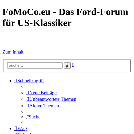
FoMoCo.eu - Das Ford-Forum
für US-Klassiker
☮ STOP WAR
Zum Inhalt
Erweiterte
Suche
Suche
Schnellzugriff
Neue Beiträge
Unbeantwortete Themen
Aktive Themen
Suche
FAQ