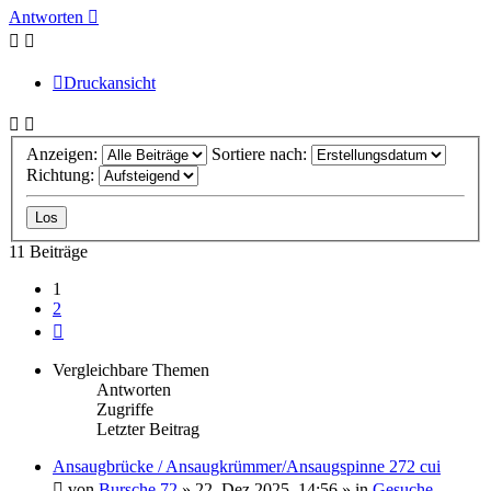
Antworten
Druckansicht
Anzeigen:
Sortiere nach:
Richtung:
11 Beiträge
1
2
Nächste
Vergleichbare Themen
Antworten
Zugriffe
Letzter Beitrag
Ansaugbrücke / Ansaugkrümmer/Ansaugspinne 272 cui
von
Bursche 72
» 22. Dez 2025, 14:56 » in
Gesuche