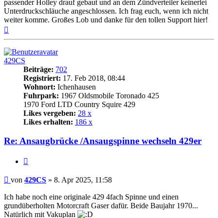
passender Holley drauf gebaut und an dem Zündverteiler keinerlei
Unterdruckschläuche angeschlossen. Ich frag euch, wenn ich nicht
weiter komme. Großes Lob und danke für den tollen Support hier!
Nach
oben
429CS
Beiträge:
702
Registriert:
17. Feb 2018, 08:44
Wohnort:
Ichenhausen
Fuhrpark:
1967 Oldsmobile Toronado 425
1970 Ford LTD Country Squire 429
Likes vergeben:
28 x
Likes erhalten:
186 x
Re: Ansaugbrücke /Ansaugspinne wechseln 429er
Zitat
Beitrag
von
429CS
»
8. Apr 2025, 11:58
Ich habe noch eine originale 429 4fach Spinne und einen
grundüberholten Motorcraft Gaser dafür. Beide Baujahr 1970...
Natürlich mit Vakuplan