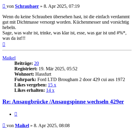
Beitrag
von
Schraubaer
»
8. Apr 2025, 07:19
Wenn du keine Schrauben übersehen hast, ist die einfach verdammt
gut mit Dichtmasse versorgt worden. Küchenmesser und vorsichtig
hebeln.
Sage, was wahr ist, trinke, was klar ist, esse, was gar ist und #%*,
was da ist!!!
Nach
oben
Maikel
Beiträge:
20
Registriert:
19. Mär 2025, 05:52
Wohnort:
Hassfurt
Fuhrpark:
Ford LTD Brougham 2 door 429 cui aus 1972
Likes vergeben:
15 x
Likes erhalten:
14 x
Re: Ansaugbrücke /Ansaugspinne wechseln 429er
Zitat
Beitrag
von
Maikel
»
8. Apr 2025, 08:08