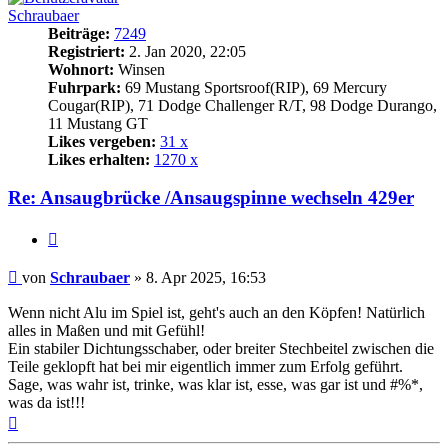
Schraubaer
Beiträge:
7249
Registriert:
2. Jan 2020, 22:05
Wohnort:
Winsen
Fuhrpark:
69 Mustang Sportsroof(RIP), 69 Mercury
Cougar(RIP), 71 Dodge Challenger R/T, 98 Dodge Durango,
11 Mustang GT
Likes vergeben:
31 x
Likes erhalten:
1270 x
Re: Ansaugbrücke /Ansaugspinne wechseln 429er
Zitat
Beitrag
von
Schraubaer
»
8. Apr 2025, 16:53
Wenn nicht Alu im Spiel ist, geht's auch an den Köpfen! Natürlich
alles in Maßen und mit Gefühl!
Ein stabiler Dichtungsschaber, oder breiter Stechbeitel zwischen die
Teile geklopft hat bei mir eigentlich immer zum Erfolg geführt.
Sage, was wahr ist, trinke, was klar ist, esse, was gar ist und #%*,
was da ist!!!
Nach
oben