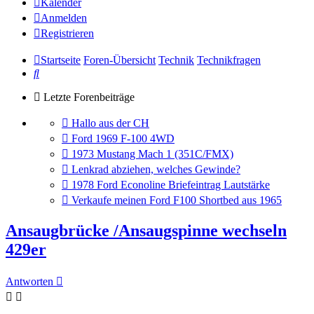
Kalender
Anmelden
Registrieren
Startseite
Foren-Übersicht
Technik
Technikfragen
Suche
Letzte Forenbeiträge
Gehe
Hallo aus der CH
zum
Gehe
Ford 1969 F-100 4WD
letzten
zum
Gehe
1973 Mustang Mach 1 (351C/FMX)
Beitrag
letzten
zum
Gehe
Lenkrad abziehen, welches Gewinde?
Beitrag
letzten
zum
Gehe
1978 Ford Econoline Briefeintrag Lautstärke
Beitrag
letzten
zum
Gehe
Verkaufe meinen Ford F100 Shortbed aus 1965
Beitrag
letzten
zum
Beitrag
letzten
Ansaugbrücke /Ansaugspinne wechseln
Beitrag
429er
Antworten