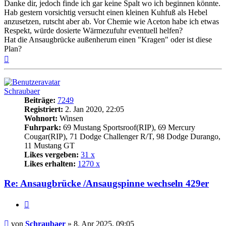
Danke dir, jedoch finde ich gar keine Spalt wo ich beginnen könnte.
Hab gestern vorsichtig versucht einen kleinen Kuhfuß als Hebel
anzusetzen, rutscht aber ab. Vor Chemie wie Aceton habe ich etwas
Respekt, würde dosierte Wärmezufuhr eventuell helfen?
Hat die Ansaugbrücke außenherum einen "Kragen" oder ist diese
Plan?
Nach
oben
Schraubaer
Beiträge:
7249
Registriert:
2. Jan 2020, 22:05
Wohnort:
Winsen
Fuhrpark:
69 Mustang Sportsroof(RIP), 69 Mercury
Cougar(RIP), 71 Dodge Challenger R/T, 98 Dodge Durango,
11 Mustang GT
Likes vergeben:
31 x
Likes erhalten:
1270 x
Re: Ansaugbrücke /Ansaugspinne wechseln 429er
Zitat
Beitrag
von
Schraubaer
»
8. Apr 2025, 09:05