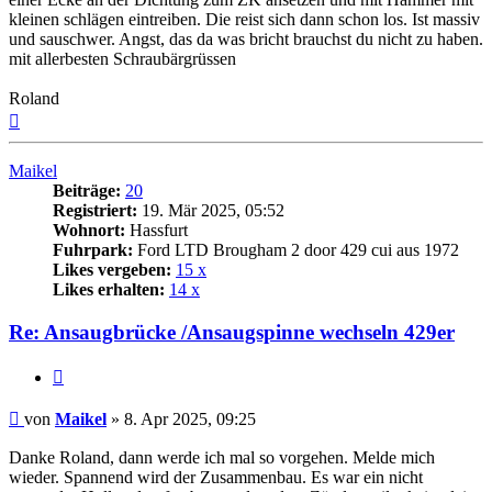
kleinen schlägen eintreiben. Die reist sich dann schon los. Ist massiv
und sauschwer. Angst, das da was bricht brauchst du nicht zu haben.
mit allerbesten Schraubärgrüssen
Roland
Nach
oben
Maikel
Beiträge:
20
Registriert:
19. Mär 2025, 05:52
Wohnort:
Hassfurt
Fuhrpark:
Ford LTD Brougham 2 door 429 cui aus 1972
Likes vergeben:
15 x
Likes erhalten:
14 x
Re: Ansaugbrücke /Ansaugspinne wechseln 429er
Zitat
Beitrag
von
Maikel
»
8. Apr 2025, 09:25
Danke Roland, dann werde ich mal so vorgehen. Melde mich
wieder. Spannend wird der Zusammenbau. Es war ein nicht