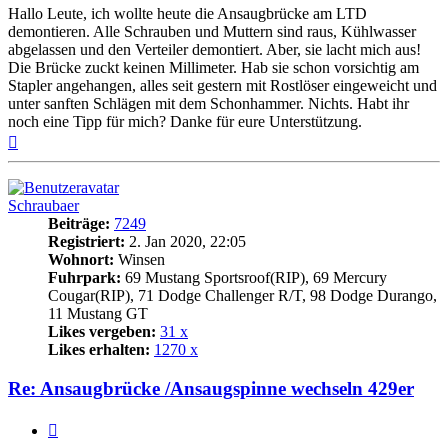
Hallo Leute, ich wollte heute die Ansaugbrücke am LTD
demontieren. Alle Schrauben und Muttern sind raus, Kühlwasser
abgelassen und den Verteiler demontiert. Aber, sie lacht mich aus!
Die Brücke zuckt keinen Millimeter. Hab sie schon vorsichtig am
Stapler angehangen, alles seit gestern mit Rostlöser eingeweicht und
unter sanften Schlägen mit dem Schonhammer. Nichts. Habt ihr
noch eine Tipp für mich? Danke für eure Unterstützung.
Nach
oben
Schraubaer
Beiträge:
7249
Registriert:
2. Jan 2020, 22:05
Wohnort:
Winsen
Fuhrpark:
69 Mustang Sportsroof(RIP), 69 Mercury
Cougar(RIP), 71 Dodge Challenger R/T, 98 Dodge Durango,
11 Mustang GT
Likes vergeben:
31 x
Likes erhalten:
1270 x
Re: Ansaugbrücke /Ansaugspinne wechseln 429er
Zitat