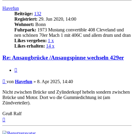
Havefun
Beiträge:
132
Registriert:
29. Jun 2020, 14:00
Wohnort:
Bonn
Fuhrpark:
1973 Mustang convertible 408 Cleveland und
nen schönen 70er Mach 1 mit 406C und allem drum und dran
Likes vergeben:
1 x
Likes erhalten:
14 x
Re: Ansaugbrücke /Ansaugspinne wechseln 429er
Zitat
Beitrag
von
Havefun
»
8. Apr 2025, 14:40
Nicht zwischen Brücke und Zylinderkopf hebeln sondern zwischen
Brücke und Motor. Dort wo die Gummiedichtung ist (am
Zündverteiler).
Gruß Ralf
Nach
oben