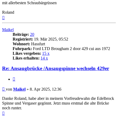
mit allerbesten Schraubärgrüssen
Roland
Nach
oben
Maikel
Beiträge:
20
Registriert:
19. Mär 2025, 05:52
Wohnort:
Hassfurt
Fuhrpark:
Ford LTD Brougham 2 door 429 cui aus 1972
Likes vergeben:
15 x
Likes erhalten:
14 x
Re: Ansaugbrücke /Ansaugspinne wechseln 429er
Zitat
Beitrag
von
Maikel
»
8. Apr 2025, 12:36
Danke Roland, habe aber in meinem Vorfreudewahn die Edelbrock
Spinne und Vergaser gegönnt. Jetzt muss erstmal die alte Brücke
noch runter.
Nach
oben