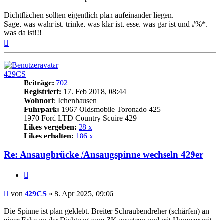
Dichtflächen sollten eigentlich plan aufeinander liegen.
Sage, was wahr ist, trinke, was klar ist, esse, was gar ist und #%*,
was da ist!!!
Nach
oben
429CS
Beiträge:
702
Registriert:
17. Feb 2018, 08:44
Wohnort:
Ichenhausen
Fuhrpark:
1967 Oldsmobile Toronado 425
1970 Ford LTD Country Squire 429
Likes vergeben:
28 x
Likes erhalten:
186 x
Re: Ansaugbrücke /Ansaugspinne wechseln 429er
Zitat
Beitrag
von
429CS
»
8. Apr 2025, 09:06
Die Spinne ist plan geklebt. Breiter Schraubendreher (schärfen) an
einer Ecke an der Dichtung zum ZK ansetzen und mit Hammer mit