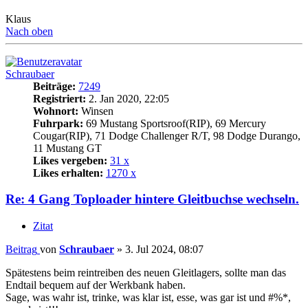
Klaus
Nach oben
Schraubaer
Beiträge:
7249
Registriert:
2. Jan 2020, 22:05
Wohnort:
Winsen
Fuhrpark:
69 Mustang Sportsroof(RIP), 69 Mercury
Cougar(RIP), 71 Dodge Challenger R/T, 98 Dodge Durango,
11 Mustang GT
Likes vergeben:
31 x
Likes erhalten:
1270 x
Re: 4 Gang Toploader hintere Gleitbuchse wechseln.
Zitat
Beitrag
von
Schraubaer
»
3. Jul 2024, 08:07
Spätestens beim reintreiben des neuen Gleitlagers, sollte man das
Endtail bequem auf der Werkbank haben.
Sage, was wahr ist, trinke, was klar ist, esse, was gar ist und #%*,