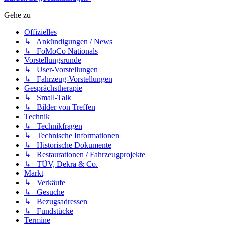
Gehe zu
Offizielles
↳ Ankündigungen / News
↳ FoMoCo Nationals
Vorstellungsrunde
↳ User-Vorstellungen
↳ Fahrzeug-Vorstellungen
Gesprächstherapie
↳ Small-Talk
↳ Bilder von Treffen
Technik
↳ Technikfragen
↳ Technische Informationen
↳ Historische Dokumente
↳ Restaurationen / Fahrzeugprojekte
↳ TÜV, Dekra & Co.
Markt
↳ Verkäufe
↳ Gesuche
↳ Bezugsadressen
↳ Fundstücke
Termine