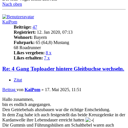
Nach oben
KaiPom
Beiträge:
47
Registriert:
12. Jan 2020, 07:13
Wohnort:
Bayern
Fuhrpark:
65 (64,8) Mustang
68 Roadrunner
Likes vergeben:
8 x
Likes erhalten:
7 x
Re: 4 Gang Toploader hintere Gleitbuchse wechseln.
Zitat
Beitrag
von
KaiPom
»
17. Mai 2025, 11:51
Hallo zusammen,
bin es endlich angegangen.
Den Getriebehals abzubauen war die richtige Entscheidung.
In dem Zug habe ich auch festgestellt das beide Kreuzgelenke in der
Kardanwelle ihre Lebensdauer erreicht hatten
Die Gummis und Führungshülsen am Schalthebel waren auch