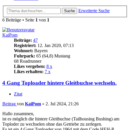
Erweiterte Suche
Suche
6 Beiträge • Seite
1
von
1
KaiPom
Beiträge:
47
Registriert:
12. Jan 2020, 07:13
Wohnort:
Bayern
Fuhrpark:
65 (64,8) Mustang
68 Roadrunner
Likes vergeben:
8 x
Likes erhalten:
7 x
4 Gang Toploader hintere Gleitbuchse wechseln.
Zitat
Beitrag
von
KaiPom
»
2. Jul 2024, 21:26
Hallo zusammen,
ist es möglich die hintere Gleitbuchse (Tailhousing Bushing) am
Toploder zu wechselen ohne das Getriebe zu zerlegen.
Es ist ein 4 Gang Toploader von 1964 mit dem Code HEH-P.