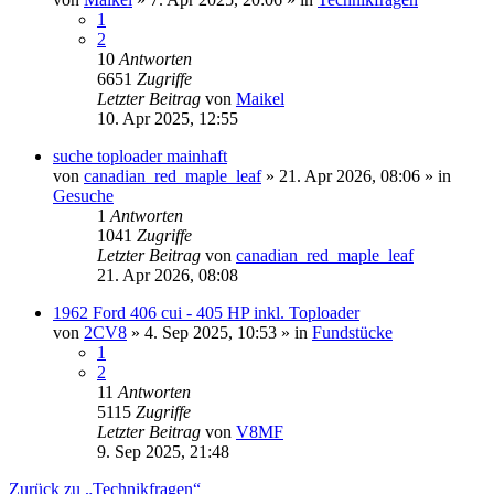
1
2
10
Antworten
6651
Zugriffe
Letzter Beitrag
von
Maikel
10. Apr 2025, 12:55
suche toploader mainhaft
von
canadian_red_maple_leaf
» 21. Apr 2026, 08:06 » in
Gesuche
1
Antworten
1041
Zugriffe
Letzter Beitrag
von
canadian_red_maple_leaf
21. Apr 2026, 08:08
1962 Ford 406 cui - 405 HP inkl. Toploader
von
2CV8
» 4. Sep 2025, 10:53 » in
Fundstücke
1
2
11
Antworten
5115
Zugriffe
Letzter Beitrag
von
V8MF
9. Sep 2025, 21:48
Zurück zu „Technikfragen“