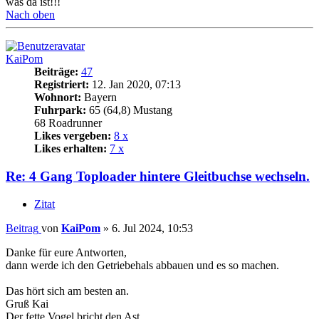
was da ist!!!
Nach oben
KaiPom
Beiträge:
47
Registriert:
12. Jan 2020, 07:13
Wohnort:
Bayern
Fuhrpark:
65 (64,8) Mustang
68 Roadrunner
Likes vergeben:
8 x
Likes erhalten:
7 x
Re: 4 Gang Toploader hintere Gleitbuchse wechseln.
Zitat
Beitrag
von
KaiPom
»
6. Jul 2024, 10:53
Danke für eure Antworten,
dann werde ich den Getriebehals abbauen und es so machen.
Das hört sich am besten an.
Gruß Kai
Der fette Vogel bricht den Ast.