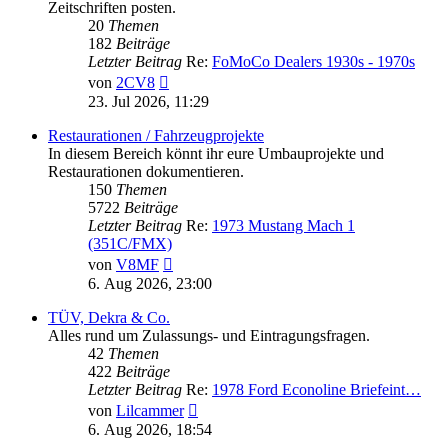
Zeitschriften posten.
20
Themen
182
Beiträge
Letzter Beitrag
Re:
FoMoCo Dealers 1930s - 1970s
Neuester
von
2CV8
Beitrag
23. Jul 2026, 11:29
Restaurationen / Fahrzeugprojekte
In diesem Bereich könnt ihr eure Umbauprojekte und
Restaurationen dokumentieren.
150
Themen
5722
Beiträge
Letzter Beitrag
Re:
1973 Mustang Mach 1
(351C/FMX)
Neuester
von
V8MF
Beitrag
6. Aug 2026, 23:00
TÜV, Dekra & Co.
Alles rund um Zulassungs- und Eintragungsfragen.
42
Themen
422
Beiträge
Letzter Beitrag
Re:
1978 Ford Econoline Briefeint…
Neuester
von
Lilcammer
Beitrag
6. Aug 2026, 18:54