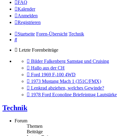
FAQ
Kalender
Anmelden
Registrieren
Startseite
Foren-Übersicht
Technik
Suche
Letzte Forenbeiträge
Gehe
Bilder Falkenberg Samstag und Cruising
zum
Gehe
Hallo aus der CH
letzten
zum
Gehe
Ford 1969 F-100 4WD
Beitrag
letzten
zum
Gehe
1973 Mustang Mach 1 (351C/FMX)
Beitrag
letzten
zum
Gehe
Lenkrad abziehen, welches Gewinde?
Beitrag
letzten
zum
Gehe
1978 Ford Econoline Briefeintrag Lautstärke
Beitrag
letzten
zum
Beitrag
letzten
Technik
Beitrag
Forum
Themen
Beiträge