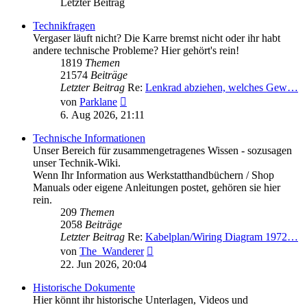
Letzter Beitrag
Technikfragen
Vergaser läuft nicht? Die Karre bremst nicht oder ihr habt
andere technische Probleme? Hier gehört's rein!
1819
Themen
21574
Beiträge
Letzter Beitrag
Re:
Lenkrad abziehen, welches Gew…
Neuester
von
Parklane
Beitrag
6. Aug 2026, 21:11
Technische Informationen
Unser Bereich für zusammengetragenes Wissen - sozusagen
unser Technik-Wiki.
Wenn Ihr Information aus Werkstatthandbüchern / Shop
Manuals oder eigene Anleitungen postet, gehören sie hier
rein.
209
Themen
2058
Beiträge
Letzter Beitrag
Re:
Kabelplan/Wiring Diagram 1972…
Neuester
von
The_Wanderer
Beitrag
22. Jun 2026, 20:04
Historische Dokumente
Hier könnt ihr historische Unterlagen, Videos und