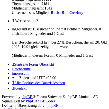
Themen insgesamt
7181
Mitglieder insgesamt
1542
Unser neuestes Mitglied:
RocknRoll Cowboy
Wer ist online?
Insgesamt ist
1
Besucher online :: 0 sichtbare Mitglieder, 0
unsichtbare Mitglieder und 1 Gast
Der Besucherrekord liegt bei
2741
Besuchern, die am 20. Okt
2025, 19:01 gleichzeitig online waren.
Mitglieder in diesem Forum: 0 Mitglieder und 1 Gast
Startseite
Foren-Übersicht
Datenschutz
Impressum
Alle Zeiten sind
UTC+02:00
Alle Cookies des Boards löschen
Kontakt
Powered by
phpBB
® Forum Software © phpBB Limited | SE
Square Left by
PhpBB3 BBCodes
Deutsche Übersetzung durch
phpBB.de