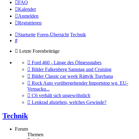
FAQ
Kalender
Anmelden
Registrieren
Startseite
Foren-Übersicht
Technik
Suche
Letzte Forenbeiträge
Gehe
Ford 460 - Länge des Ölmessstabes
zum
Gehe
Bilder Falkenberg Samstag und Cruising
letzten
zum
Gehe
Bilder Classic car week Rättvik Travbana
Beitrag
letzten
zum
Gehe
Rock Auto vorübergehender Importstop wg. EU-
Beitrag
letzten
zum
Verpacku...
Beitrag
letzten
Gehe
C6 verhält sich ungewöhnlich
Beitrag
zum
Gehe
Lenkrad abziehen, welches Gewinde?
letzten
zum
Beitrag
letzten
Technik
Beitrag
Forum
Themen