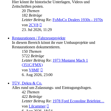
Hier könnt ihr historische Unterlagen, Videos und
Zeitschriften posten.
20
Themen
182
Beiträge
Letzter Beitrag
Re:
FoMoCo Dealers 1930s - 1970s
Neuester
von
2CV8
Beitrag
23. Jul 2026, 11:29
Restaurationen / Fahrzeugprojekte
In diesem Bereich könnt ihr eure Umbauprojekte und
Restaurationen dokumentieren.
150
Themen
5722
Beiträge
Letzter Beitrag
Re:
1973 Mustang Mach 1
(351C/FMX)
Neuester
von
V8MF
Beitrag
6. Aug 2026, 23:00
TÜV, Dekra & Co.
Alles rund um Zulassungs- und Eintragungsfragen.
42
Themen
422
Beiträge
Letzter Beitrag
Re:
1978 Ford Econoline Briefeint…
Neuester
von
Lilcammer
Beitrag
6. Aug 2026, 18:54