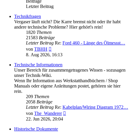
Beiträge
Letzter Beitrag
Technikfragen
Vergaser läuft nicht? Die Karre bremst nicht oder ihr habt
andere technische Probleme? Hier gehört's rein!
1820
Themen
21583
Beiträge
Letzter Beitrag
Re:
Ford 460 - Länge des Ölmessst…
Neuester
von
TBHH
Beitrag
8. Aug 2026, 16:13
Technische Informationen
Unser Bereich für zusammengetragenes Wissen - sozusagen
unser Technik-Wiki.
Wenn Ihr Information aus Werkstatthandbüchern / Shop
Manuals oder eigene Anleitungen postet, gehören sie hier
rein.
209
Themen
2058
Beiträge
Letzter Beitrag
Re:
Kabelplan/Wiring Diagram 1972…
Neuester
von
The_Wanderer
Beitrag
22. Jun 2026, 20:04
Historische Dokumente