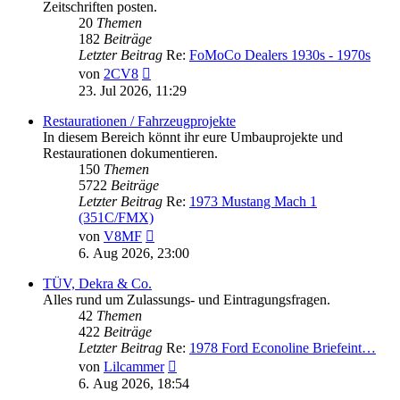
Zeitschriften posten.
20
Themen
182
Beiträge
Letzter Beitrag
Re:
FoMoCo Dealers 1930s - 1970s
Neuester
von
2CV8
Beitrag
23. Jul 2026, 11:29
Restaurationen / Fahrzeugprojekte
In diesem Bereich könnt ihr eure Umbauprojekte und
Restaurationen dokumentieren.
150
Themen
5722
Beiträge
Letzter Beitrag
Re:
1973 Mustang Mach 1
(351C/FMX)
Neuester
von
V8MF
Beitrag
6. Aug 2026, 23:00
TÜV, Dekra & Co.
Alles rund um Zulassungs- und Eintragungsfragen.
42
Themen
422
Beiträge
Letzter Beitrag
Re:
1978 Ford Econoline Briefeint…
Neuester
von
Lilcammer
Beitrag
6. Aug 2026, 18:54