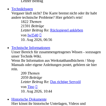
Letzter Beitrag
Technikfragen
Vergaser läuft nicht? Die Karre bremst nicht oder ihr habt
andere technische Probleme? Hier gehört's rein!
1822
Themen
21591
Beiträge
Letzter Beitrag
Re:
Rückspiegel ankleben
Neuester
von
IwI540
Beitrag
10. Aug 2026, 06:56
Technische Informationen
Unser Bereich für zusammengetragenes Wissen - sozusagen
unser Technik-Wiki.
Wenn Ihr Information aus Werkstatthandbüchern / Shop
Manuals oder eigene Anleitungen postet, gehören sie hier
rein.
209
Themen
2059
Beiträge
Letzter Beitrag
Re:
Das richtige Servoöl
Neuester
von
Tino
Beitrag
10. Aug 2026, 10:44
Historische Dokumente
Hier könnt ihr historische Unterlagen, Videos und