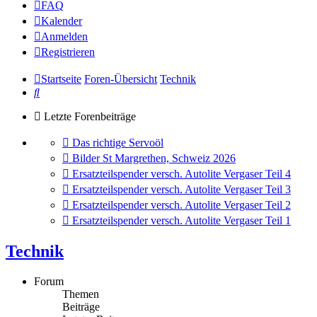
FAQ
Kalender
Anmelden
Registrieren
Startseite
Foren-Übersicht
Technik
Suche
Letzte Forenbeiträge
Gehe
Das richtige Servoöl
zum
Gehe
Bilder St Margrethen, Schweiz 2026
letzten
zum
Gehe
Ersatzteilspender versch. Autolite Vergaser Teil 4
Beitrag
letzten
zum
Gehe
Ersatzteilspender versch. Autolite Vergaser Teil 3
Beitrag
letzten
zum
Gehe
Ersatzteilspender versch. Autolite Vergaser Teil 2
Beitrag
letzten
zum
Gehe
Ersatzteilspender versch. Autolite Vergaser Teil 1
Beitrag
letzten
zum
Beitrag
letzten
Technik
Beitrag
Forum
Themen
Beiträge