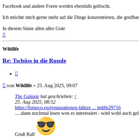
Facebook und andere Foren werden ebenfalls gelöscht.
Ich möchte mich gerne mehr auf die Dinge konzentrieren, die greifbar 
In diesem Sinne allen alles Gute
Nach
oben
Wildlife
Re: Tschüss in die Runde
Zitat
Beitrag
von
Wildlife
»
25. Aug 2025, 09:07
The Galaxie
hat geschrieben:
↑
25. Aug 2025, 08:52
https://fomoco.eu/restaurationen-fahrze ... tml#p29716
.....dann nochmal lesen wen es interessiert - wird wohl auch gel
Gruß Ralf