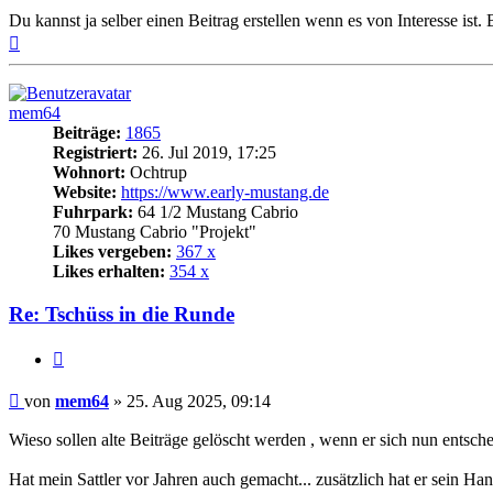
Du kannst ja selber einen Beitrag erstellen wenn es von Interesse ist. B
Nach
oben
mem64
Beiträge:
1865
Registriert:
26. Jul 2019, 17:25
Wohnort:
Ochtrup
Website:
https://www.early-mustang.de
Fuhrpark:
64 1/2 Mustang Cabrio
70 Mustang Cabrio "Projekt"
Likes vergeben:
367 x
Likes erhalten:
354 x
Re: Tschüss in die Runde
Zitat
Beitrag
von
mem64
»
25. Aug 2025, 09:14
Wieso sollen alte Beiträge gelöscht werden , wenn er sich nun entsch
Hat mein Sattler vor Jahren auch gemacht... zusätzlich hat er sein Han