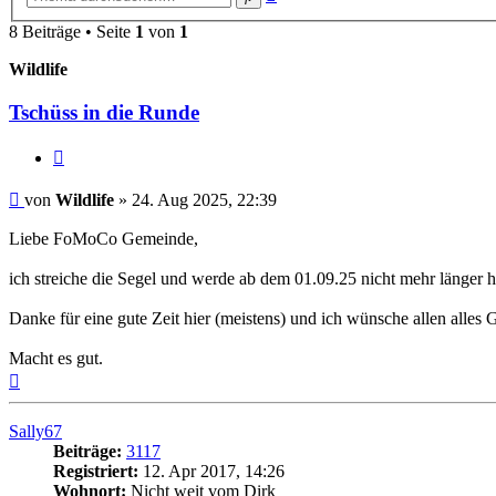
Suche
8 Beiträge • Seite
1
von
1
Wildlife
Tschüss in die Runde
Zitat
Beitrag
von
Wildlife
»
24. Aug 2025, 22:39
Liebe FoMoCo Gemeinde,
ich streiche die Segel und werde ab dem 01.09.25 nicht mehr länger hi
Danke für eine gute Zeit hier (meistens) und ich wünsche allen alles
Macht es gut.
Nach
oben
Sally67
Beiträge:
3117
Registriert:
12. Apr 2017, 14:26
Wohnort:
Nicht weit vom Dirk