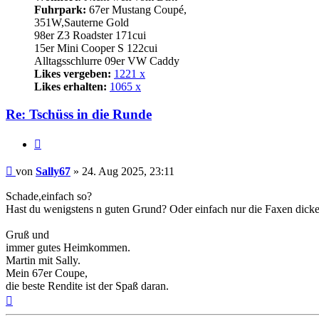
Fuhrpark:
67er Mustang Coupé,
351W,Sauterne Gold
98er Z3 Roadster 171cui
15er Mini Cooper S 122cui
Alltagsschlurre 09er VW Caddy
Likes vergeben:
1221 x
Likes erhalten:
1065 x
Re: Tschüss in die Runde
Zitat
Beitrag
von
Sally67
»
24. Aug 2025, 23:11
Schade,einfach so?
Hast du wenigstens n guten Grund? Oder einfach nur die Faxen dicke
Gruß und
immer gutes Heimkommen.
Martin mit Sally.
Mein 67er Coupe,
die beste Rendite ist der Spaß daran.
Nach
oben