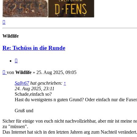
Nach
oben
Wildlife
Re: Tschüss in die Runde
Zitat
Beitrag
von
Wildlife
»
25. Aug 2025, 09:05
Sally67
hat geschrieben:
↑
24. Aug 2025, 23:11
Schade,einfach so?
Hast du wenigstens n guten Grund? Oder einfach nur die Faxen
Gruß und
Sicher für einige von euch nicht nachvollziehbar, aber mir ist mein
zu "müssen".
Das Internet hat sich in den letzten Jahren arg zum Nachteil verändert