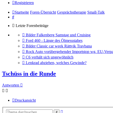
Registrieren
Startseite
Foren-Übersicht
Gesprächstherapie
Small-Talk
Suche
Letzte Forenbeiträge
Gehe
Bilder Falkenberg Samstag und Cruising
zum
Gehe
Ford 460 - Länge des Ölmessstabes
letzten
zum
Gehe
Bilder Classic car week Rättvik Travbana
Beitrag
letzten
zum
Gehe
Rock Auto vorübergehender Importstop wg. EU-Verpa
Beitrag
letzten
zum
Gehe
C6 verhält sich ungewöhnlich
Beitrag
letzten
zum
Gehe
Lenkrad abziehen, welches Gewinde?
Beitrag
letzten
zum
Beitrag
letzten
Tschüss in die Runde
Beitrag
Antworten
Druckansicht
Erweiterte
Suche