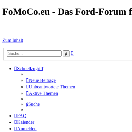
FoMoCo.eu - Das Ford-Forum f
☮ STOP WAR
Zum Inhalt
Erweiterte
Suche
Suche
Schnellzugriff
Neue Beiträge
Unbeantwortete Themen
Aktive Themen
Suche
FAQ
Kalender
Anmelden