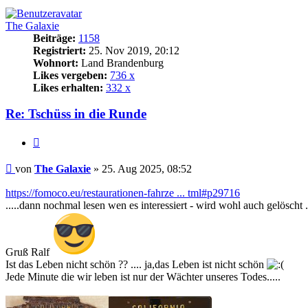
The Galaxie
Beiträge:
1158
Registriert:
25. Nov 2019, 20:12
Wohnort:
Land Brandenburg
Likes vergeben:
736 x
Likes erhalten:
332 x
Re: Tschüss in die Runde
Zitat
Beitrag
von
The Galaxie
»
25. Aug 2025, 08:52
https://fomoco.eu/restaurationen-fahrze ... tml#p29716
.....dann nochmal lesen wen es interessiert - wird wohl auch gelöscht .
Gruß Ralf
Ist das Leben nicht schön ?? .... ja,das Leben ist nicht schön
Jede Minute die wir leben ist nur der Wächter unseres Todes.....