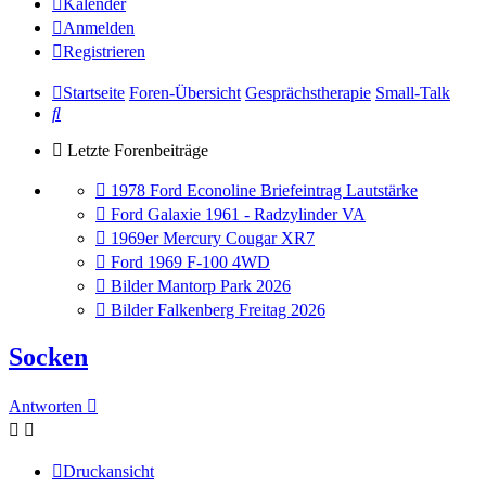
Kalender
Anmelden
Registrieren
Startseite
Foren-Übersicht
Gesprächstherapie
Small-Talk
Suche
Letzte Forenbeiträge
Gehe
1978 Ford Econoline Briefeintrag Lautstärke
zum
Gehe
Ford Galaxie 1961 - Radzylinder VA
letzten
zum
Gehe
1969er Mercury Cougar XR7
Beitrag
letzten
zum
Gehe
Ford 1969 F-100 4WD
Beitrag
letzten
zum
Gehe
Bilder Mantorp Park 2026
Beitrag
letzten
zum
Gehe
Bilder Falkenberg Freitag 2026
Beitrag
letzten
zum
Beitrag
letzten
Socken
Beitrag
Antworten
Druckansicht