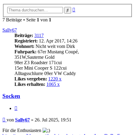
Erweiterte
Suche
Suche
7 Beiträge • Seite
1
von
1
Sally67
Beiträge:
3117
Registriert:
12. Apr 2017, 14:26
Wohnort:
Nicht weit vom Dirk
Fuhrpark:
67er Mustang Coupé,
351W,Sauterne Gold
98er Z3 Roadster 171cui
15er Mini Cooper S 122cui
Alltagsschlurre 09er VW Caddy
Likes vergeben:
1220 x
Likes erhalten:
1065 x
Socken
Zitat
Beitrag
von
Sally67
»
26. Jul 2025, 19:51
Für die Enthusiasten