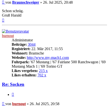
Beitrag
von
Braunschweiger
»
26. Jul 2025, 20:48
Schon schräg.
Gruß Harald
Nach
oben
burnout
Administrator
Beiträge:
3044
Registriert:
22. Mär 2017, 11:55
Wohnort:
Bramsche
Website:
http://www.my-mach1.com
Fuhrpark:
'67 Mustang | '67 Fairlane 500 Ranchwagon | '69
Mustang Mach 1 | '69 Torino GT
Likes vergeben:
215 x
Likes erhalten:
702 x
Re: Socken
Zitat
Beitrag
von
burnout
»
26. Jul 2025, 20:58