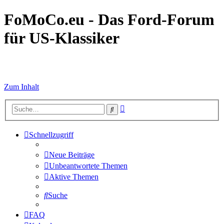
FoMoCo.eu - Das Ford-Forum
für US-Klassiker
☮ STOP WAR
Zum Inhalt
Erweiterte
Suche
Suche
Schnellzugriff
Neue Beiträge
Unbeantwortete Themen
Aktive Themen
Suche
FAQ