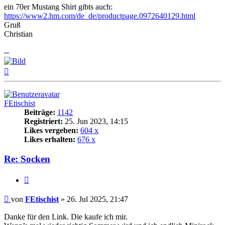
ein 70er Mustang Shirt gibts auch:
https://www2.hm.com/de_de/productpage.0972640129.html
Gruß
Christian
--
Nach
oben
FEtischist
Beiträge:
1142
Registriert:
25. Jun 2023, 14:15
Likes vergeben:
604 x
Likes erhalten:
676 x
Re: Socken
Zitat
Beitrag
von
FEtischist
»
26. Jul 2025, 21:47
Danke für den Link. Die kaufe ich mir.