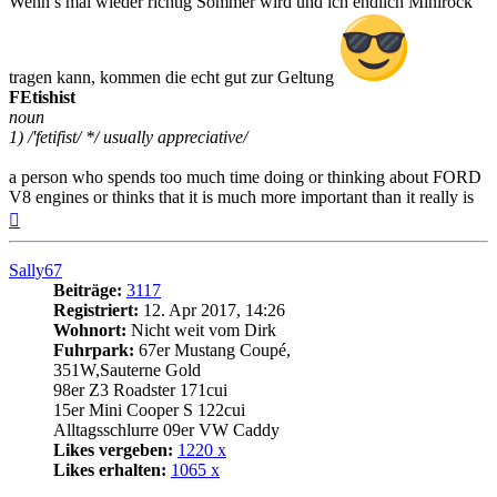
Wenn’s mal wieder richtig Sommer wird und ich endlich Minirock
tragen kann, kommen die echt gut zur Geltung
FEtishist
noun
1) /'fetifist/ */ usually appreciative/
a person who spends too much time doing or thinking about FORD
V8 engines or thinks that it is much more important than it really is
Nach
oben
Sally67
Beiträge:
3117
Registriert:
12. Apr 2017, 14:26
Wohnort:
Nicht weit vom Dirk
Fuhrpark:
67er Mustang Coupé,
351W,Sauterne Gold
98er Z3 Roadster 171cui
15er Mini Cooper S 122cui
Alltagsschlurre 09er VW Caddy
Likes vergeben:
1220 x
Likes erhalten:
1065 x