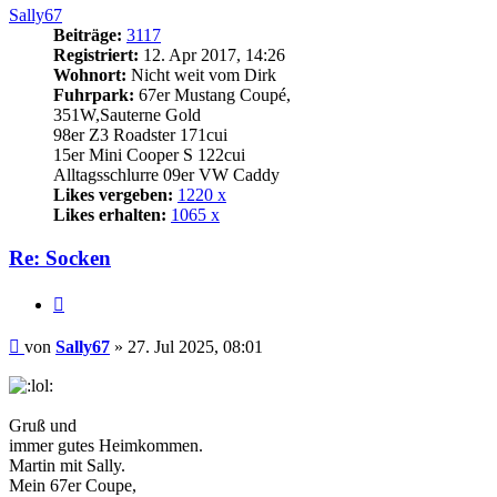
Sally67
Beiträge:
3117
Registriert:
12. Apr 2017, 14:26
Wohnort:
Nicht weit vom Dirk
Fuhrpark:
67er Mustang Coupé,
351W,Sauterne Gold
98er Z3 Roadster 171cui
15er Mini Cooper S 122cui
Alltagsschlurre 09er VW Caddy
Likes vergeben:
1220 x
Likes erhalten:
1065 x
Re: Socken
Zitat
Beitrag
von
Sally67
»
27. Jul 2025, 08:01
Gruß und
immer gutes Heimkommen.
Martin mit Sally.
Mein 67er Coupe,