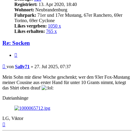
Registriert:
13. Apr 2020, 18:40
Wohnort:
Neubrandenburg
Fuhrpark:
71er und 17er Mustang, 67er Ranchero, 69er
Torino, 69er Cyclone
Likes vergeben:
1050 x
Likes erhalten:
765 x
Re: Socken
Zitat
Beitrag
von
Sally71
»
27. Jul 2025, 07:37
Mein Sohn mir diese Woche geschenkt; wer den 93er Fox-Mustang
meiner Cousine aus erster Hand für unter 10 Grants nimmt, kriegt
das Shirt oben drauf
Dateianhänge
LG, Viktor
Nach
oben