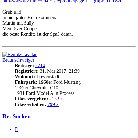
https://www2.hm.com/de_de/productpage.1 ... gIqw_D_BwE
Gruß und
immer gutes Heimkommen.
Martin mit Sally.
Mein 67er Coupe,
die beste Rendite ist der Spaß daran.
Nach
oben
Braunschweiger
Beiträge:
2214
Registriert:
31. Mär 2017, 21:39
Wohnort:
Löwenstadt
Fuhrpark:
1968er Ford Mustang
1962er Chevrolet C10
1931 Ford Model A in Process
Likes vergeben:
2133 x
Likes erhalten:
799 x
Re: Socken
Zitat