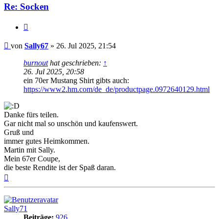
Re: Socken
Zitat
Beitrag
von
Sally67
»
26. Jul 2025, 21:54
burnout
hat geschrieben:
↑
26. Jul 2025, 20:58
ein 70er Mustang Shirt gibts auch:
https://www2.hm.com/de_de/productpage.0972640129.html
Danke fürs teilen.
Gar nicht mal so unschön und kaufenswert.
Gruß und
immer gutes Heimkommen.
Martin mit Sally.
Mein 67er Coupe,
die beste Rendite ist der Spaß daran.
Nach
oben
Sally71
Beiträge:
926