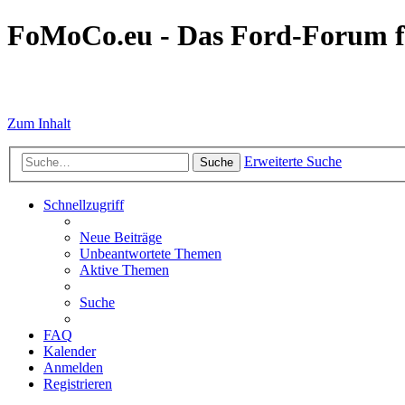
FoMoCo.eu - Das Ford-Forum f
☮ STOP WAR
Zum Inhalt
Erweiterte Suche
Suche
Schnellzugriff
Neue Beiträge
Unbeantwortete Themen
Aktive Themen
Suche
FAQ
Kalender
Anmelden
Registrieren