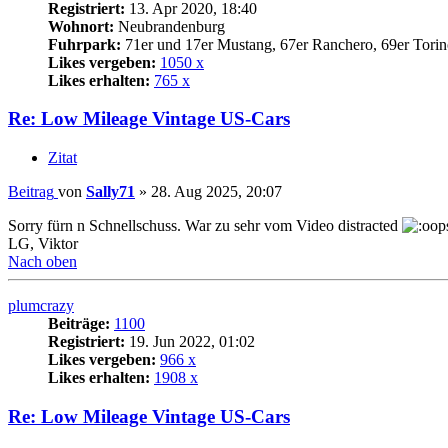
Registriert:
13. Apr 2020, 18:40
Wohnort:
Neubrandenburg
Fuhrpark:
71er und 17er Mustang, 67er Ranchero, 69er Torin
Likes vergeben:
1050 x
Likes erhalten:
765 x
Re: Low Mileage Vintage US-Cars
Zitat
Beitrag
von
Sally71
»
28. Aug 2025, 20:07
Sorry fürn n Schnellschuss. War zu sehr vom Video distracted
LG, Viktor
Nach oben
plumcrazy
Beiträge:
1100
Registriert:
19. Jun 2022, 01:02
Likes vergeben:
966 x
Likes erhalten:
1908 x
Re: Low Mileage Vintage US-Cars