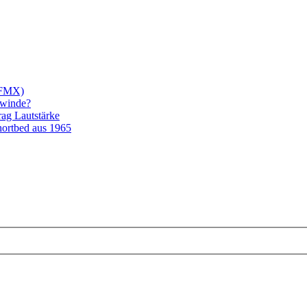
/FMX)
ewinde?
rag Lautstärke
ortbed aus 1965