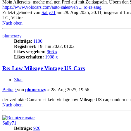
Moin Allerseits, mache mal nen Fred auf mit Zeitkapseln. Übern den
https://www.volocars.com/auto-sales/veh ... ro-rs-ssag
Zuletzt geändert von
Sally71
am 28. Aug 2025, 20:11, insgesamt 1-ma
LG, Viktor
Nach oben
plumcrazy
Beiträge:
1100
Registriert:
19. Jun 2022, 01:02
Likes vergeben:
966 x
Likes erhalten:
1908 x
Re: Low Mileage Vintage US-Cars
Zitat
Beitrag
von
plumcrazy
»
28. Aug 2025, 19:56
der verlinkte Camaro ist kein vintage low Mileage US car, sondern ein
Nach oben
Sally71
Beiträge:
926