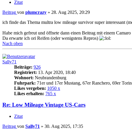
Zitat
Beitrag
von
plumcrazy
»
28. Aug 2025, 20:29
ich finde das Thema multra low mileage survivor super interessant (möc
Habe mich gefreut und öffnete dann einen Beitrag mit einem Camaro 
Da erwarte ich ori Reifen (oder wenigstens Repros)
Nach oben
Sally71
Beiträge:
926
Registriert:
13. Apr 2020, 18:40
Wohnort:
Neubrandenburg
Fuhrpark:
71er und 17er Mustang, 67er Ranchero, 69er Torin
Likes vergeben:
1050 x
Likes erhalten:
765 x
Re: Low Mileage Vintage US-Cars
Zitat
Beitrag
von
Sally71
»
30. Aug 2025, 17:35