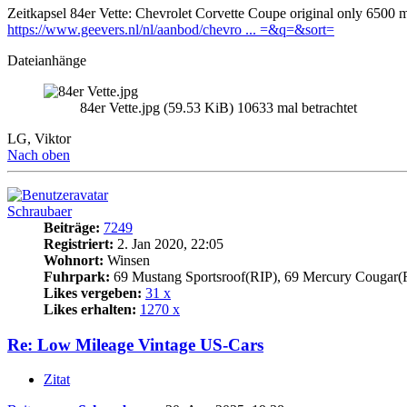
Zeitkapsel 84er Vette: Chevrolet Corvette Coupe original only 6500 m
https://www.geevers.nl/nl/aanbod/chevro ... =&q=&sort=
Dateianhänge
84er Vette.jpg (59.53 KiB) 10633 mal betrachtet
LG, Viktor
Nach oben
Schraubaer
Beiträge:
7249
Registriert:
2. Jan 2020, 22:05
Wohnort:
Winsen
Fuhrpark:
69 Mustang Sportsroof(RIP), 69 Mercury Cougar(
Likes vergeben:
31 x
Likes erhalten:
1270 x
Re: Low Mileage Vintage US-Cars
Zitat