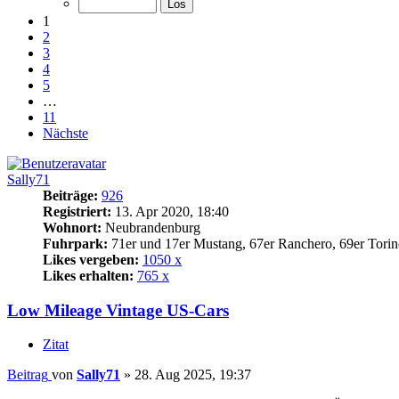
1
2
3
4
5
…
11
Nächste
Sally71
Beiträge:
926
Registriert:
13. Apr 2020, 18:40
Wohnort:
Neubrandenburg
Fuhrpark:
71er und 17er Mustang, 67er Ranchero, 69er Torin
Likes vergeben:
1050 x
Likes erhalten:
765 x
Low Mileage Vintage US-Cars
Zitat
Beitrag
von
Sally71
»
28. Aug 2025, 19:37