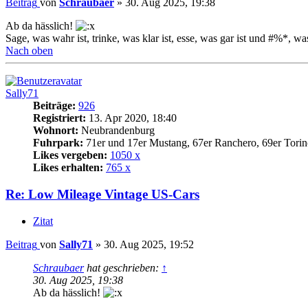
Beitrag
von
Schraubaer
»
30. Aug 2025, 19:38
Ab da hässlich!
Sage, was wahr ist, trinke, was klar ist, esse, was gar ist und #%*, was
Nach oben
Sally71
Beiträge:
926
Registriert:
13. Apr 2020, 18:40
Wohnort:
Neubrandenburg
Fuhrpark:
71er und 17er Mustang, 67er Ranchero, 69er Torin
Likes vergeben:
1050 x
Likes erhalten:
765 x
Re: Low Mileage Vintage US-Cars
Zitat
Beitrag
von
Sally71
»
30. Aug 2025, 19:52
Schraubaer
hat geschrieben:
↑
30. Aug 2025, 19:38
Ab da hässlich!