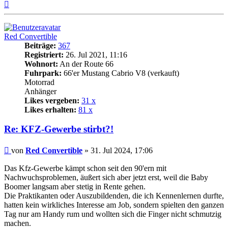
Nach
oben
Red Convertible
Beiträge:
367
Registriert:
26. Jul 2021, 11:16
Wohnort:
An der Route 66
Fuhrpark:
66'er Mustang Cabrio V8 (verkauft)
Motorrad
Anhänger
Likes vergeben:
31 x
Likes erhalten:
81 x
Re: KFZ-Gewerbe stirbt?!
Beitrag
von
Red Convertible
»
31. Jul 2024, 17:06
Das Kfz-Gewerbe kämpt schon seit den 90'ern mit
Nachwuchsproblemen, äußert sich aber jetzt erst, weil die Baby
Boomer langsam aber stetig in Rente gehen.
Die Praktikanten oder Auszubildenden, die ich Kennenlernen durfte,
hatten kein wirkliches Interesse am Job, sondern spielten den ganzen
Tag nur am Handy rum und wollten sich die Finger nicht schmutzig
machen.