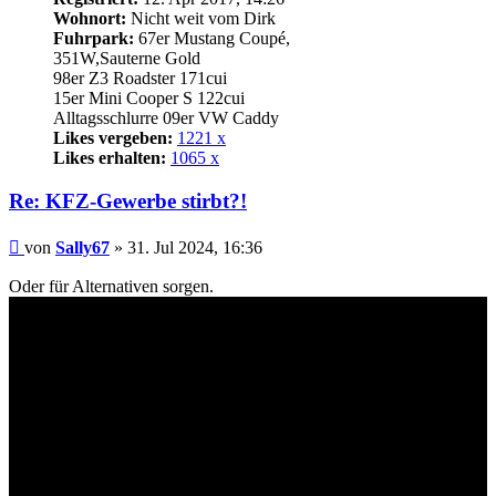
Wohnort:
Nicht weit vom Dirk
Fuhrpark:
67er Mustang Coupé,
351W,Sauterne Gold
98er Z3 Roadster 171cui
15er Mini Cooper S 122cui
Alltagsschlurre 09er VW Caddy
Likes vergeben:
1221 x
Likes erhalten:
1065 x
Re: KFZ-Gewerbe stirbt?!
Beitrag
von
Sally67
»
31. Jul 2024, 16:36
Oder für Alternativen sorgen.