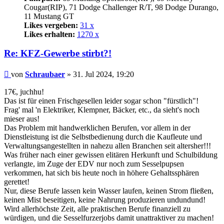
Cougar(RIP), 71 Dodge Challenger R/T, 98 Dodge Durango,
11 Mustang GT
Likes vergeben:
31 x
Likes erhalten:
1270 x
Re: KFZ-Gewerbe stirbt?!
Beitrag
von
Schraubaer
»
31. Jul 2024, 19:20
17€, juchhu!
Das ist für einen Frischgesellen leider sogar schon "fürstlich"!
Frag' mal 'n Elektriker, Klempner, Bäcker, etc., da sieht's noch
mieser aus!
Das Problem mit handwerklichen Berufen, vor allem in der
Dienstleistung ist die Selbstbedienung durch die Kaufleute und
Verwaltungsangestellten in nahezu allen Branchen seit altersher!!!
Was früher nach einer gewissen elitären Herkunft und Schulbildung
verlangte, im Zuge der EDV nur noch zum Sesselpupsen
verkommen, hat sich bis heute noch in höhere Gehaltssphären
gerettet!
Nur, diese Berufe lassen kein Wasser laufen, keinen Strom fließen,
keinen Mist beseitigen, keine Nahrung produzieren undundund!
Wird allerhöchste Zeit, alle praktischen Berufe finanziell zu
würdigen, und die Sesselfurzerjobs damit unattraktiver zu machen!