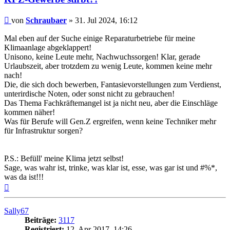
Beitrag
von
Schraubaer
»
31. Jul 2024, 16:12
Mal eben auf der Suche einige Reparaturbetriebe für meine
Klimaanlage abgeklappert!
Unisono, keine Leute mehr, Nachwuchssorgen! Klar, gerade
Urlaubszeit, aber trotzdem zu wenig Leute, kommen keine mehr
nach!
Die, die sich doch bewerben, Fantasievorstellungen zum Verdienst,
unterirdische Noten, oder sonst nicht zu gebrauchen!
Das Thema Fachkräftemangel ist ja nicht neu, aber die Einschläge
kommen näher!
Was für Berufe will Gen.Z ergreifen, wenn keine Techniker mehr
für Infrastruktur sorgen?
P.S.: Befüll' meine Klima jetzt selbst!
Sage, was wahr ist, trinke, was klar ist, esse, was gar ist und #%*,
was da ist!!!
Nach
oben
Sally67
Beiträge:
3117
Registriert:
12. Apr 2017, 14:26