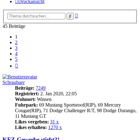
Druckansicht
Erweiterte
Suche
Suche
45 Beiträge
1
2
3
4
5
Nächste
Schraubaer
Beiträge:
7249
Registriert:
2. Jan 2020, 22:05
Wohnort:
Winsen
Fuhrpark:
69 Mustang Sportsroof(RIP), 69 Mercury
Cougar(RIP), 71 Dodge Challenger R/T, 98 Dodge Durango,
11 Mustang GT
Likes vergeben:
31 x
Likes erhalten:
1270 x
KFZ-Gewerbe stirbt?!