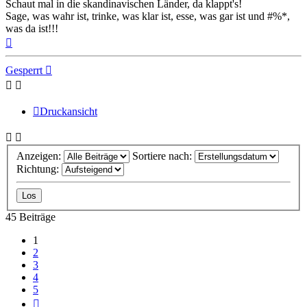
Schaut mal in die skandinavischen Länder, da klappt's!
Sage, was wahr ist, trinke, was klar ist, esse, was gar ist und #%*,
was da ist!!!
Nach
oben
Gesperrt
Druckansicht
Anzeigen:
Sortiere nach:
Richtung:
45 Beiträge
1
2
3
4
5
Nächste