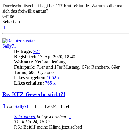
Durchschnittsgehalt liegt bei 17€ brutto/Stunde. Warum sollte man
sich das freiwillig antun?
Grüße
Sebastian
Nach
oben
Sally71
Beiträge:
927
Registriert:
13. Apr 2020, 18:40
Wohnort:
Neubrandenburg
Fuhrpark:
71er und 17er Mustang, 67er Ranchero, 69er
Torino, 69er Cyclone
Likes vergeben:
1052 x
Likes erhalten:
765 x
Re: KFZ-Gewerbe stirbt?!
Beitrag
von
Sally71
»
31. Jul 2024, 18:54
Schraubaer
hat geschrieben:
↑
31. Jul 2024, 16:12
P.S.: Befüll' meine Klima jetzt selbst!