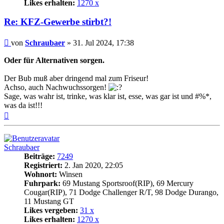
Likes erhalten:
1270 x
Re: KFZ-Gewerbe stirbt?!
Beitrag
von
Schraubaer
»
31. Jul 2024, 17:38
Oder für Alternativen sorgen.
Der Bub muß aber dringend mal zum Friseur!
Achso, auch Nachwuchssorgen!
Sage, was wahr ist, trinke, was klar ist, esse, was gar ist und #%*,
was da ist!!!
Nach
oben
Schraubaer
Beiträge:
7249
Registriert:
2. Jan 2020, 22:05
Wohnort:
Winsen
Fuhrpark:
69 Mustang Sportsroof(RIP), 69 Mercury
Cougar(RIP), 71 Dodge Challenger R/T, 98 Dodge Durango,
11 Mustang GT
Likes vergeben:
31 x
Likes erhalten:
1270 x