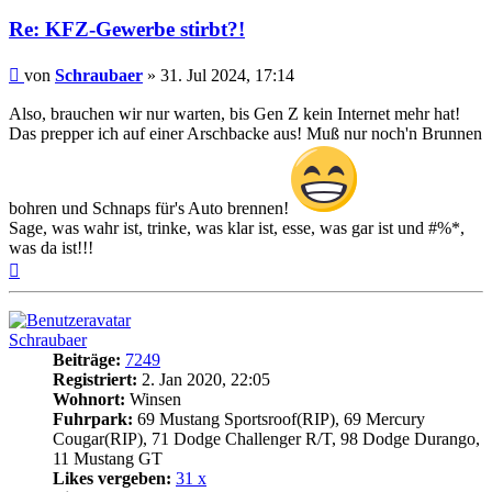
Re: KFZ-Gewerbe stirbt?!
Beitrag
von
Schraubaer
»
31. Jul 2024, 17:14
Also, brauchen wir nur warten, bis Gen Z kein Internet mehr hat!
Das prepper ich auf einer Arschbacke aus! Muß nur noch'n Brunnen
bohren und Schnaps für's Auto brennen!
Sage, was wahr ist, trinke, was klar ist, esse, was gar ist und #%*,
was da ist!!!
Nach
oben
Schraubaer
Beiträge:
7249
Registriert:
2. Jan 2020, 22:05
Wohnort:
Winsen
Fuhrpark:
69 Mustang Sportsroof(RIP), 69 Mercury
Cougar(RIP), 71 Dodge Challenger R/T, 98 Dodge Durango,
11 Mustang GT
Likes vergeben:
31 x