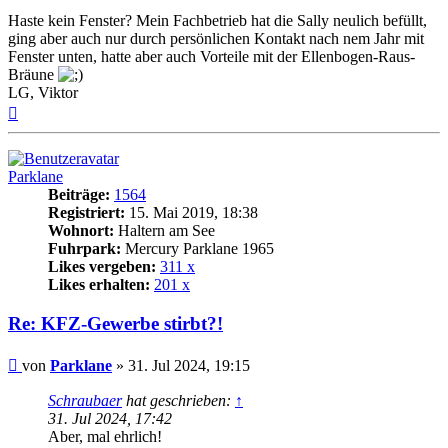
Haste kein Fenster? Mein Fachbetrieb hat die Sally neulich befüllt,
ging aber auch nur durch persönlichen Kontakt nach nem Jahr mit
Fenster unten, hatte aber auch Vorteile mit der Ellenbogen-Raus-
Bräune
LG, Viktor
Nach
oben
Parklane
Beiträge:
1564
Registriert:
15. Mai 2019, 18:38
Wohnort:
Haltern am See
Fuhrpark:
Mercury Parklane 1965
Likes vergeben:
311 x
Likes erhalten:
201 x
Re: KFZ-Gewerbe stirbt?!
Beitrag
von
Parklane
»
31. Jul 2024, 19:15
Schraubaer
hat geschrieben:
↑
31. Jul 2024, 17:42
Aber, mal ehrlich!