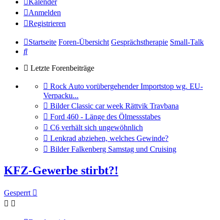
Kalender
Anmelden
Registrieren
Startseite
Foren-Übersicht
Gesprächstherapie
Small-Talk
Suche
Letzte Forenbeiträge
Gehe
Rock Auto vorübergehender Importstop wg. EU-
zum
Verpacku...
letzten
Gehe
Bilder Classic car week Rättvik Travbana
Beitrag
zum
Gehe
Ford 460 - Länge des Ölmessstabes
letzten
zum
Gehe
C6 verhält sich ungewöhnlich
Beitrag
letzten
zum
Gehe
Lenkrad abziehen, welches Gewinde?
Beitrag
letzten
zum
Gehe
Bilder Falkenberg Samstag und Cruising
Beitrag
letzten
zum
Beitrag
letzten
KFZ-Gewerbe stirbt?!
Beitrag
Gesperrt