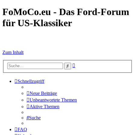
FoMoCo.eu - Das Ford-Forum
für US-Klassiker
☮ STOP WAR
Zum Inhalt
Erweiterte
Suche
Suche
Schnellzugriff
Neue Beiträge
Unbeantwortete Themen
Aktive Themen
Suche
FAQ