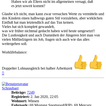
Haben wir als Eltern nicht im allgemeinen versagt, daß
es jetzt soweit kommt?
Glaube ich nicht, man kann zwar versuchen Werte zu vermitteln und
den Kindern einen halbwegs guten Stil vorzuleben, aber wirklichen
Einfluß hat man letztendlich auf das Tun keinen.
Vieles hat sich komplett gewandelt,
was wir früher nichtmal gedacht haben wird heute umgesetzt!!
Die Lustlosigkeit und auch Dummheit der Jüngeren hört man von
vielen Mitfünfzigern im Job, fragen sich auch wie das alles
weitergehen soll.
Worklifebalance:
Doppelter Lohnausgleich bei halber Arbeitszeit
Nach
oben
Schraubaer
Beiträge:
7249
Registriert:
2. Jan 2020, 22:05
Wohnort:
Winsen
Fuhrpark:
69 Mustang Sportsroof(RIP), 69 Mercury