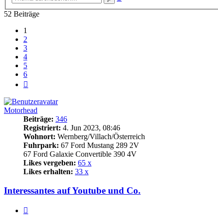
Suche
52 Beiträge
1
2
3
4
5
6
Nächste
Motorhead
Beiträge:
346
Registriert:
4. Jun 2023, 08:46
Wohnort:
Wernberg/Villach/Österreich
Fuhrpark:
67 Ford Mustang 289 2V
67 Ford Galaxie Convertible 390 4V
Likes vergeben:
65 x
Likes erhalten:
33 x
Interessantes auf Youtube und Co.
Zitat