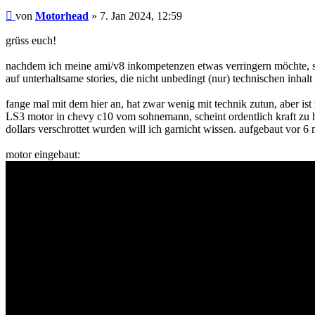
Beitrag
von
Motorhead
»
7. Jan 2024, 12:59
grüss euch!
nachdem ich meine ami/v8 inkompetenzen etwas verringern möchte, sch
auf unterhaltsame stories, die nicht unbedingt (nur) technischen inhalt
fange mal mit dem hier an, hat zwar wenig mit technik zutun, aber is
LS3 motor in chevy c10 vom sohnemann, scheint ordentlich kraft zu h
dollars verschrottet wurden will ich garnicht wissen. aufgebaut vor 
motor eingebaut: