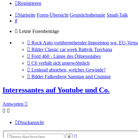
Registrieren
Startseite
Foren-Übersicht
Gesprächstherapie
Small-Talk
Suche
Letzte Forenbeiträge
Gehe
Rock Auto vorübergehender Importstop wg. EU-Verpa
zum
Gehe
Bilder Classic car week Rättvik Travbana
letzten
zum
Gehe
Ford 460 - Länge des Ölmessstabes
Beitrag
letzten
zum
Gehe
C6 verhält sich ungewöhnlich
Beitrag
letzten
zum
Gehe
Lenkrad abziehen, welches Gewinde?
Beitrag
letzten
zum
Gehe
Bilder Falkenberg Samstag und Cruising
Beitrag
letzten
zum
Beitrag
letzten
Interessantes auf Youtube und Co.
Beitrag
Antworten
Druckansicht
Erweiterte
Suche