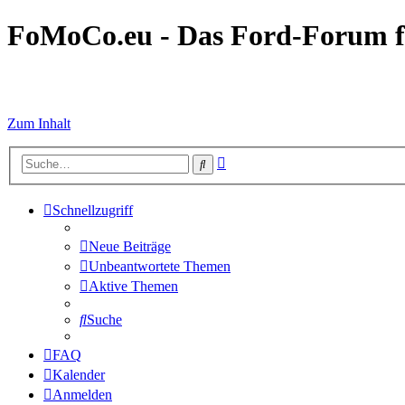
FoMoCo.eu - Das Ford-Forum f
☮ STOP WAR
Zum Inhalt
Erweiterte
Suche
Suche
Schnellzugriff
Neue Beiträge
Unbeantwortete Themen
Aktive Themen
Suche
FAQ
Kalender
Anmelden