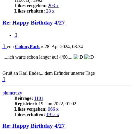
1100, Bj. 1992
Likes vergeben:
203 x
Likes erhalten:
28 x
Re: Happy Birthday 4/27
Zitat
Beitrag
von
ColonyPark
»
28. Apr 2024, 08:34
.....ich warte schon länger auf 4/60....
Gruß an Karl Ender....dem Erfinder unserer Tage
Nach
oben
plumcrazy
Beiträge:
1101
Registriert:
19. Jun 2022, 01:02
Likes vergeben:
966 x
Likes erhalten:
1912 x
Re: Happy Birthday 4/27