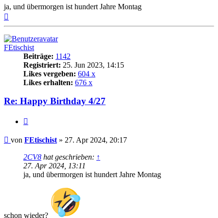
ja, und übermorgen ist hundert Jahre Montag
Nach
oben
FEtischist
Beiträge:
1142
Registriert:
25. Jun 2023, 14:15
Likes vergeben:
604 x
Likes erhalten:
676 x
Re: Happy Birthday 4/27
Zitat
Beitrag
von
FEtischist
»
27. Apr 2024, 20:17
2CV8
hat geschrieben:
↑
27. Apr 2024, 13:11
ja, und übermorgen ist hundert Jahre Montag
schon wieder?