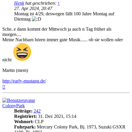
Henk
hat geschrieben:
↑
27. Apr 2024, 20:47
Montag ist 4/29, deswegen fällt 100 Jahre Montag auf
Dienstag
Sche..e dann kommt der Mittwoch ja auch n Tag früher als
morgen....
Meine Nachbarn hören immer gute Musik...... ob sie wollen oder
nicht
Martin (mem)
http://early-mustang.de/
Nach
oben
ColonyPark
Beiträge:
242
Registriert:
31. Dez 2021, 15:14
Wohnort:
CLP
Fuhrpark:
Mercury Colony Park, Bj. 1973, Suzuki GSXR