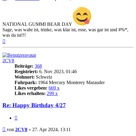
NATIONAL GUMMI BEAR DAY
Sage, was wahr ist, trinke, was klar ist, esse, was gar ist und #%*,
was da ist!!!
Nach
oben
2CV8
Beiträge:
368
Registriert:
6. Nov 2023, 01:46
Wohnort:
Schweiz
Fuhrpark:
1964 Mercury Monterey Marauder
Likes vergeben:
669 x
Likes erhalten:
299 x
Re: Happy Birthday 4/27
Zitat
Beitrag
von
2CV8
»
27. Apr 2024, 13:11