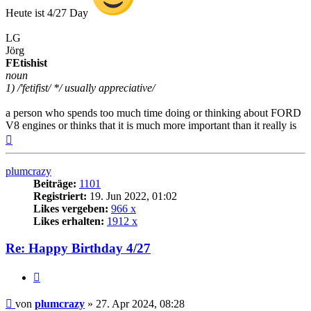
Heute ist 4/27 Day
LG
Jörg
FEtishist
noun
1) /'fetifist/ */ usually appreciative/
a person who spends too much time doing or thinking about FORD
V8 engines or thinks that it is much more important than it really is
Nach
oben
plumcrazy
Beiträge:
1101
Registriert:
19. Jun 2022, 01:02
Likes vergeben:
966 x
Likes erhalten:
1912 x
Re: Happy Birthday 4/27
Zitat
Beitrag
von
plumcrazy
»
27. Apr 2024, 08:28