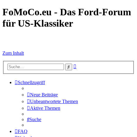
FoMoCo.eu - Das Ford-Forum
für US-Klassiker
☮ STOP WAR
Zum Inhalt
Erweiterte
Suche
Suche
Schnellzugriff
Neue Beiträge
Unbeantwortete Themen
Aktive Themen
Suche
FAQ