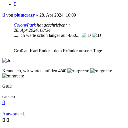
Zitat
Beitrag
von
plumcrazy
»
28. Apr 2024, 10:09
ColonyPark
hat geschrieben:
↑
28. Apr 2024, 08:34
.....ich warte schon länger auf 4/60....
Gruß an Karl Ender....dem Erfinder unserer Tage
Kenne ich, wir warten auf den 4/40
Gruß
carsten
Nach
oben
Antworten