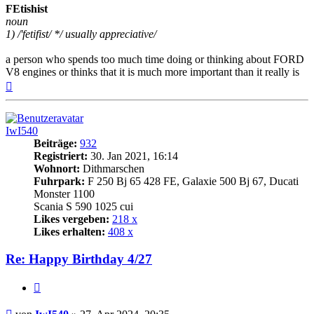
FEtishist
noun
1) /'fetifist/ */ usually appreciative/
a person who spends too much time doing or thinking about FORD
V8 engines or thinks that it is much more important than it really is
Nach
oben
IwI540
Beiträge:
932
Registriert:
30. Jan 2021, 16:14
Wohnort:
Dithmarschen
Fuhrpark:
F 250 Bj 65 428 FE, Galaxie 500 Bj 67, Ducati
Monster 1100
Scania S 590 1025 cui
Likes vergeben:
218 x
Likes erhalten:
408 x
Re: Happy Birthday 4/27
Zitat
Beitrag