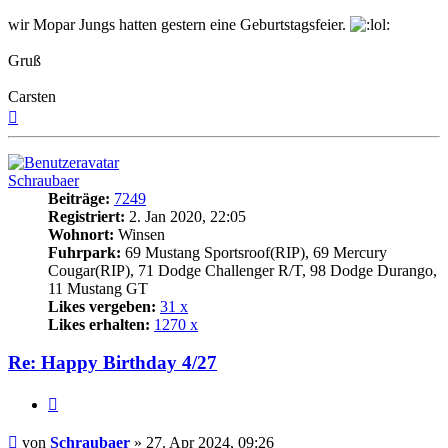
wir Mopar Jungs hatten gestern eine Geburtstagsfeier.
Gruß
Carsten
Nach
oben
Schraubaer
Beiträge:
7249
Registriert:
2. Jan 2020, 22:05
Wohnort:
Winsen
Fuhrpark:
69 Mustang Sportsroof(RIP), 69 Mercury
Cougar(RIP), 71 Dodge Challenger R/T, 98 Dodge Durango,
11 Mustang GT
Likes vergeben:
31 x
Likes erhalten:
1270 x
Re: Happy Birthday 4/27
Zitat
Beitrag
von
Schraubaer
»
27. Apr 2024, 09:26