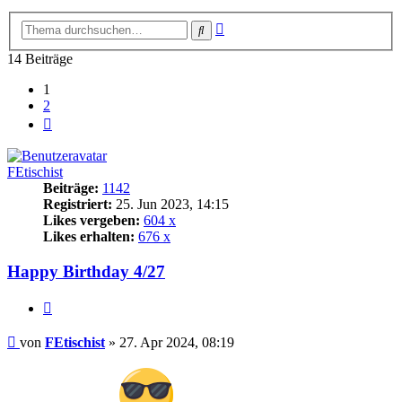
Erweiterte
Suche
Suche
14 Beiträge
1
2
Nächste
FEtischist
Beiträge:
1142
Registriert:
25. Jun 2023, 14:15
Likes vergeben:
604 x
Likes erhalten:
676 x
Happy Birthday 4/27
Zitat
Beitrag
von
FEtischist
»
27. Apr 2024, 08:19