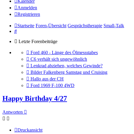
Kalender
Anmelden
Registrieren
Startseite
Foren-Übersicht
Gesprächstherapie
Small-Talk
Suche
Letzte Forenbeiträge
Gehe
Ford 460 - Länge des Ölmessstabes
zum
Gehe
C6 verhält sich ungewöhnlich
letzten
zum
Gehe
Lenkrad abziehen, welches Gewinde?
Beitrag
letzten
zum
Gehe
Bilder Falkenberg Samstag und Cruising
Beitrag
letzten
zum
Gehe
Hallo aus der CH
Beitrag
letzten
zum
Gehe
Ford 1969 F-100 4WD
Beitrag
letzten
zum
Beitrag
letzten
Happy Birthday 4/27
Beitrag
Antworten
Druckansicht