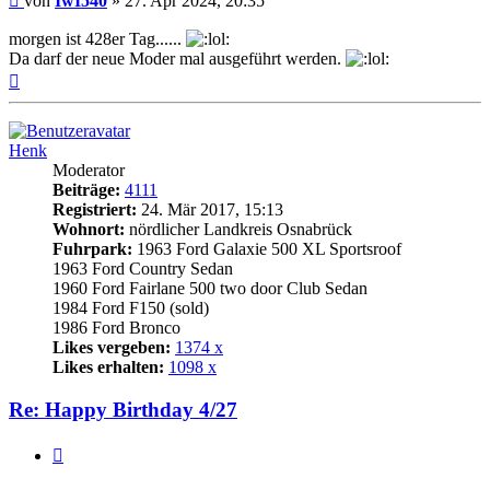
von
IwI540
»
27. Apr 2024, 20:35
morgen ist 428er Tag......
Da darf der neue Moder mal ausgeführt werden.
Nach
oben
Henk
Moderator
Beiträge:
4111
Registriert:
24. Mär 2017, 15:13
Wohnort:
nördlicher Landkreis Osnabrück
Fuhrpark:
1963 Ford Galaxie 500 XL Sportsroof
1963 Ford Country Sedan
1960 Ford Fairlane 500 two door Club Sedan
1984 Ford F150 (sold)
1986 Ford Bronco
Likes vergeben:
1374 x
Likes erhalten:
1098 x
Re: Happy Birthday 4/27
Zitat