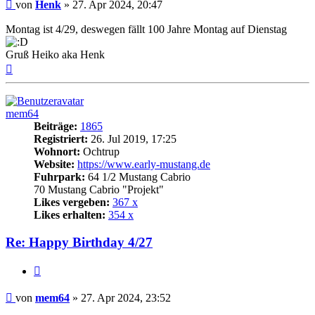
Beitrag
von
Henk
»
27. Apr 2024, 20:47
Montag ist 4/29, deswegen fällt 100 Jahre Montag auf Dienstag
Gruß Heiko aka Henk
Nach
oben
mem64
Beiträge:
1865
Registriert:
26. Jul 2019, 17:25
Wohnort:
Ochtrup
Website:
https://www.early-mustang.de
Fuhrpark:
64 1/2 Mustang Cabrio
70 Mustang Cabrio "Projekt"
Likes vergeben:
367 x
Likes erhalten:
354 x
Re: Happy Birthday 4/27
Zitat
Beitrag
von
mem64
»
27. Apr 2024, 23:52