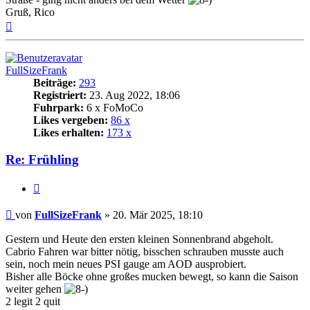
Gruß, Rico
Nach
oben
FullSizeFrank
Beiträge:
293
Registriert:
23. Aug 2022, 18:06
Fuhrpark:
6 x FoMoCo
Likes vergeben:
86 x
Likes erhalten:
173 x
Re: Frühling
Zitat
Beitrag
von
FullSizeFrank
»
20. Mär 2025, 18:10
Gestern und Heute den ersten kleinen Sonnenbrand abgeholt.
Cabrio Fahren war bitter nötig, bisschen schrauben musste auch
sein, noch mein neues PSI gauge am AOD ausprobiert.
Bisher alle Böcke ohne großes mucken bewegt, so kann die Saison
weiter gehen
2 legit 2 quit