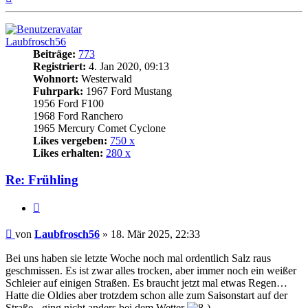
oben
Laubfrosch56
Beiträge:
773
Registriert:
4. Jan 2020, 09:13
Wohnort:
Westerwald
Fuhrpark:
1967 Ford Mustang
1956 Ford F100
1968 Ford Ranchero
1965 Mercury Comet Cyclone
Likes vergeben:
750 x
Likes erhalten:
280 x
Re: Frühling
Zitat
Beitrag
von
Laubfrosch56
»
18. Mär 2025, 22:33
Bei uns haben sie letzte Woche noch mal ordentlich Salz raus
geschmissen. Es ist zwar alles trocken, aber immer noch ein weißer
Schleier auf einigen Straßen. Es braucht jetzt mal etwas Regen…
Hatte die Oldies aber trotzdem schon alle zum Saisonstart auf der
Straße - ging nicht anders bei dem Wetter