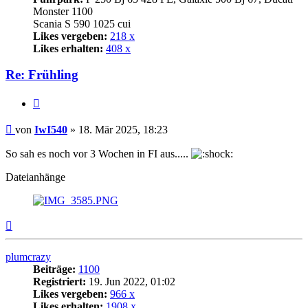
Monster 1100
Scania S 590 1025 cui
Likes vergeben:
218 x
Likes erhalten:
408 x
Re: Frühling
Zitat
Beitrag
von
IwI540
»
18. Mär 2025, 18:23
So sah es noch vor 3 Wochen in FI aus.....
Dateianhänge
Nach
oben
plumcrazy
Beiträge:
1100
Registriert:
19. Jun 2022, 01:02
Likes vergeben:
966 x
Likes erhalten:
1908 x