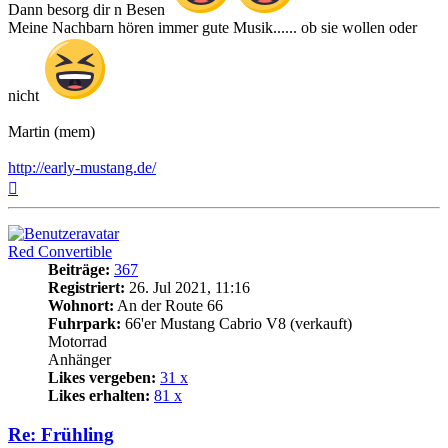
Dann besorg dir n Besen
Meine Nachbarn hören immer gute Musik...... ob sie wollen oder
nicht
Martin (mem)
http://early-mustang.de/
Nach
oben
Red Convertible
Beiträge:
367
Registriert:
26. Jul 2021, 11:16
Wohnort:
An der Route 66
Fuhrpark:
66'er Mustang Cabrio V8 (verkauft)
Motorrad
Anhänger
Likes vergeben:
31 x
Likes erhalten:
81 x
Re: Frühling