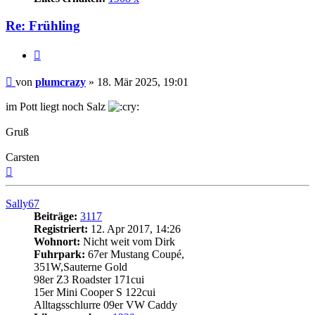
Re: Frühling
Zitat
Beitrag
von
plumcrazy
»
18. Mär 2025, 19:01
im Pott liegt noch Salz
Gruß
Carsten
Nach
oben
Sally67
Beiträge:
3117
Registriert:
12. Apr 2017, 14:26
Wohnort:
Nicht weit vom Dirk
Fuhrpark:
67er Mustang Coupé,
351W,Sauterne Gold
98er Z3 Roadster 171cui
15er Mini Cooper S 122cui
Alltagsschlurre 09er VW Caddy