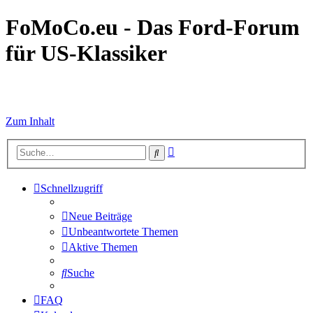
FoMoCo.eu - Das Ford-Forum
für US-Klassiker
☮ STOP WAR
Zum Inhalt
Erweiterte
Suche
Suche
Schnellzugriff
Neue Beiträge
Unbeantwortete Themen
Aktive Themen
Suche
FAQ