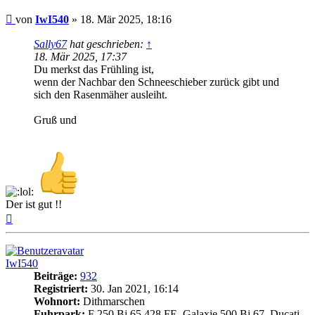
Beitrag
von
IwI540
»
18. Mär 2025, 18:16
Sally67
hat geschrieben:
↑
18. Mär 2025, 17:37
Du merkst das Frühling ist,
wenn der Nachbar den Schneeschieber zurück gibt und
sich den Rasenmäher ausleiht.
Gruß und
Der ist gut !!
Nach
oben
IwI540
Beiträge:
932
Registriert:
30. Jan 2021, 16:14
Wohnort:
Dithmarschen
Fuhrpark:
F 250 Bj 65 428 FE, Galaxie 500 Bj 67, Ducati