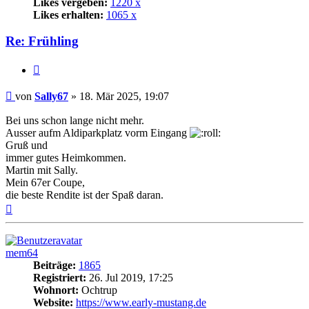
Likes vergeben:
1220 x
Likes erhalten:
1065 x
Re: Frühling
Zitat
Beitrag
von
Sally67
»
18. Mär 2025, 19:07
Bei uns schon lange nicht mehr.
Ausser aufm Aldiparkplatz vorm Eingang
Gruß und
immer gutes Heimkommen.
Martin mit Sally.
Mein 67er Coupe,
die beste Rendite ist der Spaß daran.
Nach
oben
mem64
Beiträge:
1865
Registriert:
26. Jul 2019, 17:25
Wohnort:
Ochtrup
Website:
https://www.early-mustang.de