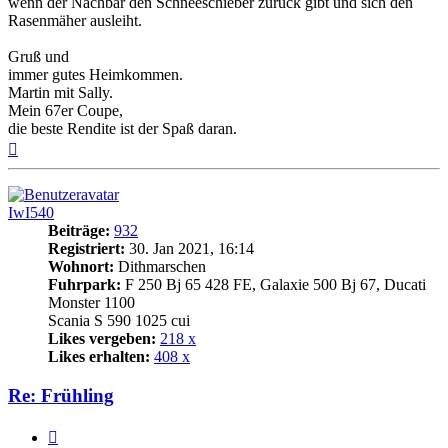
wenn der Nachbar den Schneeschieber zurück gibt und sich den
Rasenmäher ausleiht.
Gruß und
immer gutes Heimkommen.
Martin mit Sally.
Mein 67er Coupe,
die beste Rendite ist der Spaß daran.
Nach
oben
IwI540
Beiträge:
932
Registriert:
30. Jan 2021, 16:14
Wohnort:
Dithmarschen
Fuhrpark:
F 250 Bj 65 428 FE, Galaxie 500 Bj 67, Ducati
Monster 1100
Scania S 590 1025 cui
Likes vergeben:
218 x
Likes erhalten:
408 x
Re: Frühling
Zitat