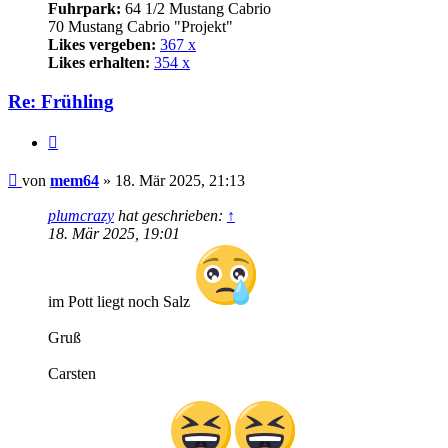
Fuhrpark:
64 1/2 Mustang Cabrio
70 Mustang Cabrio "Projekt"
Likes vergeben:
367 x
Likes erhalten:
354 x
Re: Frühling
Zitat
Beitrag
von
mem64
»
18. Mär 2025, 21:13
plumcrazy
hat geschrieben:
↑
18. Mär 2025, 19:01
im Pott liegt noch Salz
Gruß
Carsten