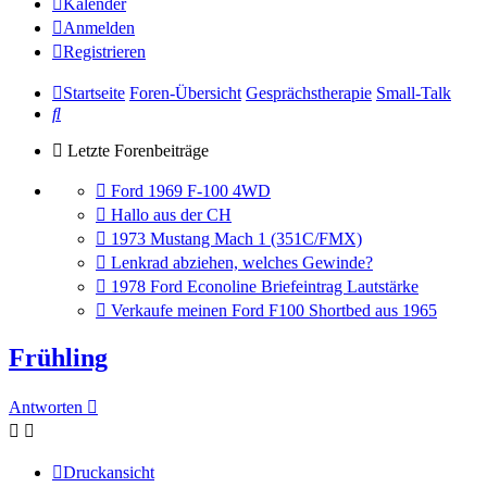
Kalender
Anmelden
Registrieren
Startseite
Foren-Übersicht
Gesprächstherapie
Small-Talk
Suche
Letzte Forenbeiträge
Gehe
Ford 1969 F-100 4WD
zum
Gehe
Hallo aus der CH
letzten
zum
Gehe
1973 Mustang Mach 1 (351C/FMX)
Beitrag
letzten
zum
Gehe
Lenkrad abziehen, welches Gewinde?
Beitrag
letzten
zum
Gehe
1978 Ford Econoline Briefeintrag Lautstärke
Beitrag
letzten
zum
Gehe
Verkaufe meinen Ford F100 Shortbed aus 1965
Beitrag
letzten
zum
Beitrag
letzten
Frühling
Beitrag
Antworten
Druckansicht