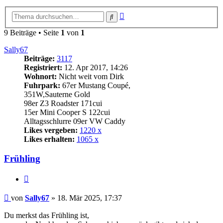
Erweiterte
Suche
Suche
9 Beiträge • Seite
1
von
1
Sally67
Beiträge:
3117
Registriert:
12. Apr 2017, 14:26
Wohnort:
Nicht weit vom Dirk
Fuhrpark:
67er Mustang Coupé,
351W,Sauterne Gold
98er Z3 Roadster 171cui
15er Mini Cooper S 122cui
Alltagsschlurre 09er VW Caddy
Likes vergeben:
1220 x
Likes erhalten:
1065 x
Frühling
Zitat
Beitrag
von
Sally67
»
18. Mär 2025, 17:37
Du merkst das Frühling ist,