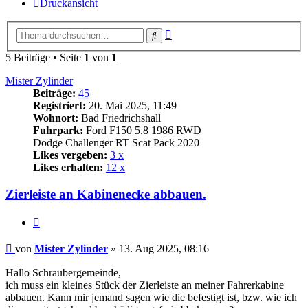
Druckansicht
Erweiterte
Suche
Suche
5 Beiträge • Seite
1
von
1
Mister Zylinder
Beiträge:
45
Registriert:
20. Mai 2025, 11:49
Wohnort:
Bad Friedrichshall
Fuhrpark:
Ford F150 5.8 1986 RWD
Dodge Challenger RT Scat Pack 2020
Likes vergeben:
3 x
Likes erhalten:
12 x
Zierleiste an Kabinenecke abbauen.
Zitat
Beitrag
von
Mister Zylinder
»
13. Aug 2025, 08:16
Hallo Schraubergemeinde,
ich muss ein kleines Stück der Zierleiste an meiner Fahrerkabine
abbauen. Kann mir jemand sagen wie die befestigt ist, bzw. wie ich