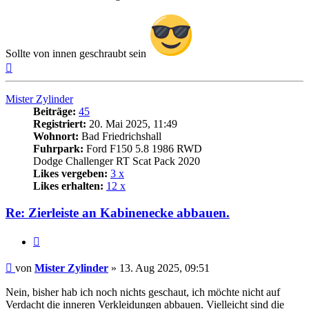
Sollte von innen geschraubt sein
Nach
oben
Mister Zylinder
Beiträge:
45
Registriert:
20. Mai 2025, 11:49
Wohnort:
Bad Friedrichshall
Fuhrpark:
Ford F150 5.8 1986 RWD
Dodge Challenger RT Scat Pack 2020
Likes vergeben:
3 x
Likes erhalten:
12 x
Re: Zierleiste an Kabinenecke abbauen.
Zitat
Beitrag
von
Mister Zylinder
»
13. Aug 2025, 09:51
Nein, bisher hab ich noch nichts geschaut, ich möchte nicht auf
Verdacht die inneren Verkleidungen abbauen. Vielleicht sind die