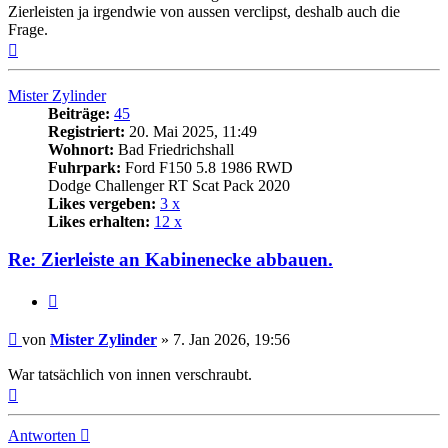
Zierleisten ja irgendwie von aussen verclipst, deshalb auch die
Frage.
Nach
oben
Mister Zylinder
Beiträge:
45
Registriert:
20. Mai 2025, 11:49
Wohnort:
Bad Friedrichshall
Fuhrpark:
Ford F150 5.8 1986 RWD
Dodge Challenger RT Scat Pack 2020
Likes vergeben:
3 x
Likes erhalten:
12 x
Re: Zierleiste an Kabinenecke abbauen.
Zitat
Beitrag
von
Mister Zylinder
»
7. Jan 2026, 19:56
War tatsächlich von innen verschraubt.
Nach
oben
Antworten