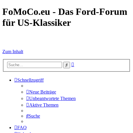
FoMoCo.eu - Das Ford-Forum
für US-Klassiker
☮ STOP WAR
Zum Inhalt
Erweiterte
Suche
Suche
Schnellzugriff
Neue Beiträge
Unbeantwortete Themen
Aktive Themen
Suche
FAQ