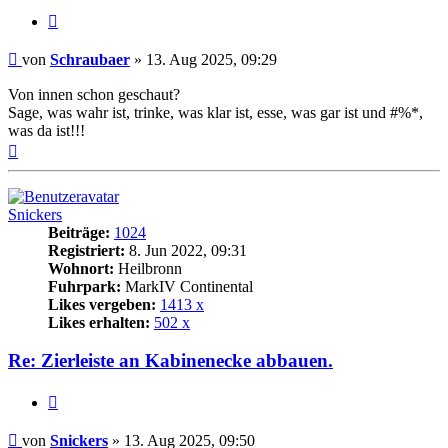
Zitat
Beitrag
von
Schraubaer
»
13. Aug 2025, 09:29
Von innen schon geschaut?
Sage, was wahr ist, trinke, was klar ist, esse, was gar ist und #%*,
was da ist!!!
Nach
oben
Snickers
Beiträge:
1024
Registriert:
8. Jun 2022, 09:31
Wohnort:
Heilbronn
Fuhrpark:
MarkIV Continental
Likes vergeben:
1413 x
Likes erhalten:
502 x
Re: Zierleiste an Kabinenecke abbauen.
Zitat
Beitrag
von
Snickers
»
13. Aug 2025, 09:50