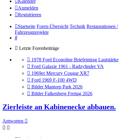
Kalender
Anmelden
Registrieren
Startseite
Foren-Übersicht
Technik
Restaurationen /
Fahrzeugprojekte
Suche
Letzte Forenbeiträge
Gehe
1978 Ford Econoline Briefeintrag Lautstärke
zum
Gehe
Ford Galaxie 1961 - Radzylinder VA
letzten
zum
Gehe
1969er Mercury Cougar XR7
Beitrag
letzten
zum
Gehe
Ford 1969 F-100 4WD
Beitrag
letzten
zum
Gehe
Bilder Mantorp Park 2026
Beitrag
letzten
zum
Gehe
Bilder Falkenberg Freitag 2026
Beitrag
letzten
zum
Beitrag
letzten
Zierleiste an Kabinenecke abbauen.
Beitrag
Antworten