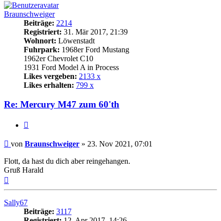
Braunschweiger
Beiträge:
2214
Registriert:
31. Mär 2017, 21:39
Wohnort:
Löwenstadt
Fuhrpark:
1968er Ford Mustang
1962er Chevrolet C10
1931 Ford Model A in Process
Likes vergeben:
2133 x
Likes erhalten:
799 x
Re: Mercury M47 zum 60'th
Zitat
Beitrag
von
Braunschweiger
»
23. Nov 2021, 07:01
Flott, da hast du dich aber reingehangen.
Gruß Harald
Nach
oben
Sally67
Beiträge:
3117
Registriert:
12. Apr 2017, 14:26