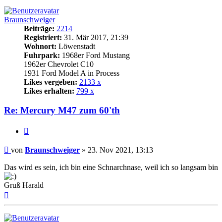
Braunschweiger
Beiträge:
2214
Registriert:
31. Mär 2017, 21:39
Wohnort:
Löwenstadt
Fuhrpark:
1968er Ford Mustang
1962er Chevrolet C10
1931 Ford Model A in Process
Likes vergeben:
2133 x
Likes erhalten:
799 x
Re: Mercury M47 zum 60'th
Zitat
Beitrag
von
Braunschweiger
»
23. Nov 2021, 13:13
Das wird es sein, ich bin eine Schnarchnase, weil ich so langsam bin
Gruß Harald
Nach
oben