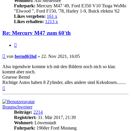
Wohnort:
Am Mellensee
Fuhrpark:
Mercury M47 '49, Ford E350 V10 Tioga WoMo
"Elwood ", Ford F150, '78, Harley 1-9, Buick elektra '62
Likes vergeben:
161 x
Likes erhalten:
1213 x
Re: Mercury M47 zum 60'th
Zitat
Beitrag
von
bernd61hd
»
22. Nov 2021, 16:05
Also irgendwie komme ich mit den Bildern noch nich so klar.
kommt aber noch.
Gruesse Bernd
Richtige Autos haben 8 Zylinder, alles andere sind Keksdosen........
Nach
oben
Braunschweiger
Beiträge:
2214
Registriert:
31. Mär 2017, 21:39
Wohnort:
Löwenstadt
Fuhrpark:
1968er Ford Mustang