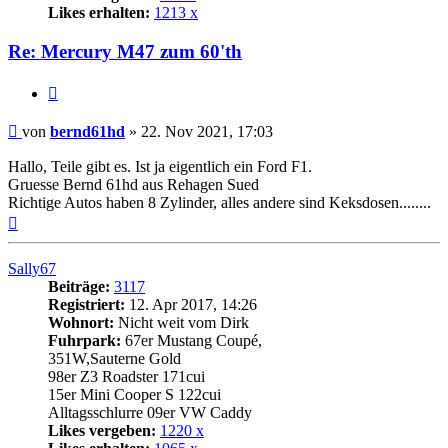
Likes erhalten:
1213 x
Re: Mercury M47 zum 60'th
Zitat
Beitrag
von
bernd61hd
»
22. Nov 2021, 17:03
Hallo, Teile gibt es. Ist ja eigentlich ein Ford F1.
Gruesse Bernd 61hd aus Rehagen Sued
Richtige Autos haben 8 Zylinder, alles andere sind Keksdosen........
Nach
oben
Sally67
Beiträge:
3117
Registriert:
12. Apr 2017, 14:26
Wohnort:
Nicht weit vom Dirk
Fuhrpark:
67er Mustang Coupé,
351W,Sauterne Gold
98er Z3 Roadster 171cui
15er Mini Cooper S 122cui
Alltagsschlurre 09er VW Caddy
Likes vergeben:
1220 x