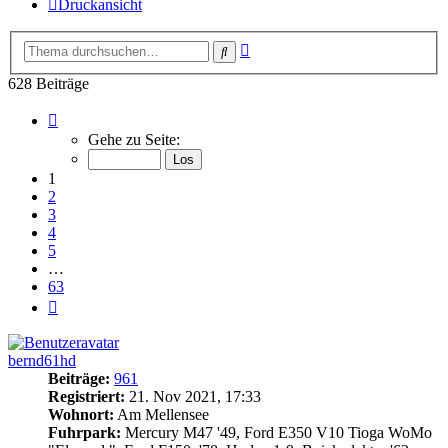
Druckansicht
Erweiterte
Suche
Suche
628 Beiträge
Seite
1
Gehe zu Seite:
von
63
1
2
3
4
5
…
63
Nächste
bernd61hd
Beiträge:
961
Registriert:
21. Nov 2021, 17:33
Wohnort:
Am Mellensee
Fuhrpark:
Mercury M47 '49, Ford E350 V10 Tioga WoMo