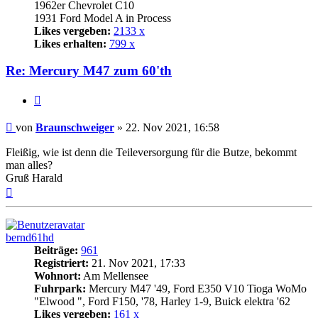
1962er Chevrolet C10
1931 Ford Model A in Process
Likes vergeben:
2133 x
Likes erhalten:
799 x
Re: Mercury M47 zum 60'th
Zitat
Beitrag
von
Braunschweiger
»
22. Nov 2021, 16:58
Fleißig, wie ist denn die Teileversorgung für die Butze, bekommt
man alles?
Gruß Harald
Nach
oben
bernd61hd
Beiträge:
961
Registriert:
21. Nov 2021, 17:33
Wohnort:
Am Mellensee
Fuhrpark:
Mercury M47 '49, Ford E350 V10 Tioga WoMo
"Elwood ", Ford F150, '78, Harley 1-9, Buick elektra '62
Likes vergeben:
161 x