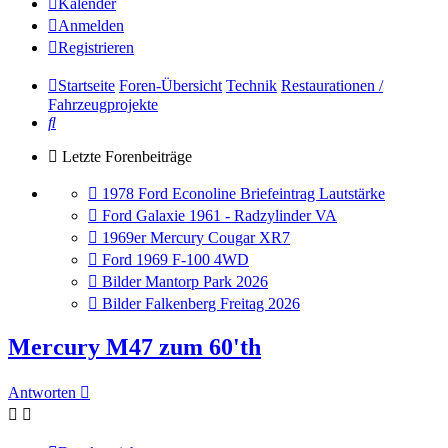
Kalender
Anmelden
Registrieren
Startseite
Foren-Übersicht
Technik
Restaurationen /
Fahrzeugprojekte
Suche
Letzte Forenbeiträge
Gehe
1978 Ford Econoline Briefeintrag Lautstärke
zum
Gehe
Ford Galaxie 1961 - Radzylinder VA
letzten
zum
Gehe
1969er Mercury Cougar XR7
Beitrag
letzten
zum
Gehe
Ford 1969 F-100 4WD
Beitrag
letzten
zum
Gehe
Bilder Mantorp Park 2026
Beitrag
letzten
zum
Gehe
Bilder Falkenberg Freitag 2026
Beitrag
letzten
zum
Beitrag
letzten
Mercury M47 zum 60'th
Beitrag
Antworten