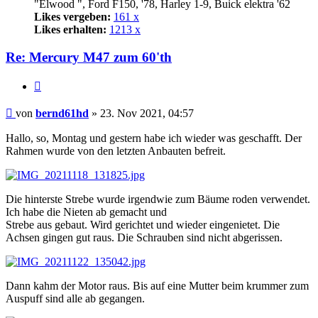
"Elwood ", Ford F150, '78, Harley 1-9, Buick elektra '62
Likes vergeben:
161 x
Likes erhalten:
1213 x
Re: Mercury M47 zum 60'th
Zitat
Beitrag
von
bernd61hd
»
23. Nov 2021, 04:57
Hallo, so, Montag und gestern habe ich wieder was geschafft. Der
Rahmen wurde von den letzten Anbauten befreit.
Die hinterste Strebe wurde irgendwie zum Bäume roden verwendet.
Ich habe die Nieten ab gemacht und
Strebe aus gebaut. Wird gerichtet und wieder eingenietet. Die
Achsen gingen gut raus. Die Schrauben sind nicht abgerissen.
Dann kahm der Motor raus. Bis auf eine Mutter beim krummer zum
Auspuff sind alle ab gegangen.