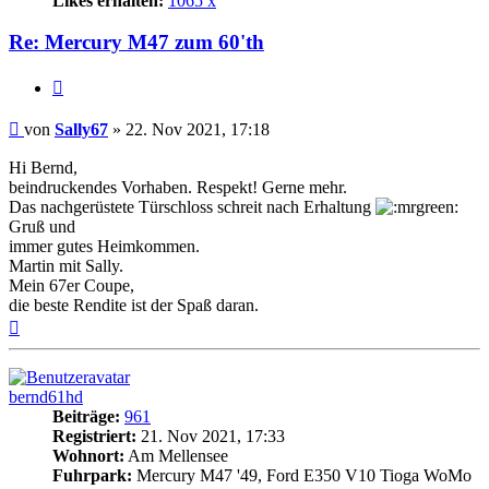
Likes erhalten:
1065 x
Re: Mercury M47 zum 60'th
Zitat
Beitrag
von
Sally67
»
22. Nov 2021, 17:18
Hi Bernd,
beindruckendes Vorhaben. Respekt! Gerne mehr.
Das nachgerüstete Türschloss schreit nach Erhaltung
Gruß und
immer gutes Heimkommen.
Martin mit Sally.
Mein 67er Coupe,
die beste Rendite ist der Spaß daran.
Nach
oben
bernd61hd
Beiträge:
961
Registriert:
21. Nov 2021, 17:33
Wohnort:
Am Mellensee
Fuhrpark:
Mercury M47 '49, Ford E350 V10 Tioga WoMo