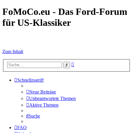
FoMoCo.eu - Das Ford-Forum
für US-Klassiker
☮ STOP WAR
Zum Inhalt
Erweiterte
Suche
Suche
Schnellzugriff
Neue Beiträge
Unbeantwortete Themen
Aktive Themen
Suche
FAQ