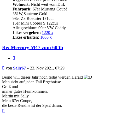
Wohnort:
Nicht weit vom Dirk
Fuhrpark:
67er Mustang Coupé,
351W,Sauterne Gold
98er Z3 Roadster 171cui
15er Mini Cooper S 122cui
Alltagsschlurre 09er VW Caddy
Likes vergeben:
1220 x
Likes erhalten:
1065 x
Re: Mercury M47 zum 60'th
Zitat
Beitrag
von
Sally67
»
23. Nov 2021, 07:29
Bernd will dieses Jahr noch fertig werden,Harald
Man sieht auf jeden Fall Ergebnisse.
Gruß und
immer gutes Heimkommen.
Martin mit Sally.
Mein 67er Coupe,
die beste Rendite ist der Spaß daran.
Nach
oben