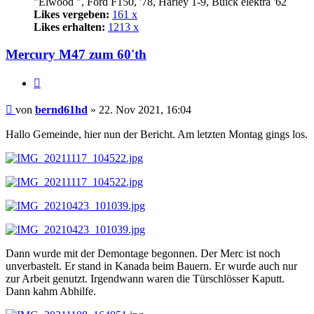
"Elwood ", Ford F150, '78, Harley 1-9, Buick elektra '62
Likes vergeben:
161 x
Likes erhalten:
1213 x
Mercury M47 zum 60'th
Zitat
Beitrag
von
bernd61hd
»
22. Nov 2021, 16:04
Hallo Gemeinde, hier nun der Bericht. Am letzten Montag gings los.
Dann wurde mit der Demontage begonnen. Der Merc ist noch
unverbastelt. Er stand in Kanada beim Bauern. Er wurde auch nur
zur Arbeit genutzt. Irgendwann waren die Türschlösser Kaputt.
Dann kahm Abhilfe.