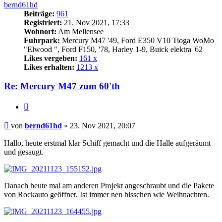
bernd61hd
Beiträge:
961
Registriert:
21. Nov 2021, 17:33
Wohnort:
Am Mellensee
Fuhrpark:
Mercury M47 '49, Ford E350 V10 Tioga WoMo
"Elwood ", Ford F150, '78, Harley 1-9, Buick elektra '62
Likes vergeben:
161 x
Likes erhalten:
1213 x
Re: Mercury M47 zum 60'th
Zitat
Beitrag
von
bernd61hd
»
23. Nov 2021, 20:07
Hallo, heute erstmal klar Schiff gemacht und die Halle aufgeräumt
und gesaugt.
Danach heute mal am anderen Projekt angeschraubt und die Pakete
von Rockauto geöffnet. Ist immer nen bisschen wie Weihnachten.