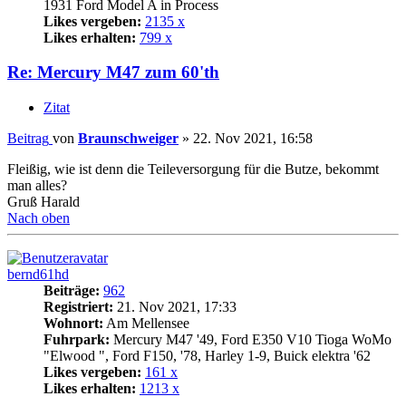
1931 Ford Model A in Process
Likes vergeben:
2135 x
Likes erhalten:
799 x
Re: Mercury M47 zum 60'th
Zitat
Beitrag
von
Braunschweiger
»
22. Nov 2021, 16:58
Fleißig, wie ist denn die Teileversorgung für die Butze, bekommt
man alles?
Gruß Harald
Nach oben
bernd61hd
Beiträge:
962
Registriert:
21. Nov 2021, 17:33
Wohnort:
Am Mellensee
Fuhrpark:
Mercury M47 '49, Ford E350 V10 Tioga WoMo
"Elwood ", Ford F150, '78, Harley 1-9, Buick elektra '62
Likes vergeben:
161 x
Likes erhalten:
1213 x