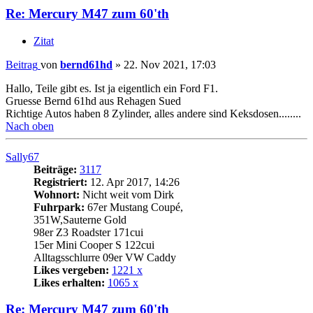
Re: Mercury M47 zum 60'th
Zitat
Beitrag
von
bernd61hd
»
22. Nov 2021, 17:03
Hallo, Teile gibt es. Ist ja eigentlich ein Ford F1.
Gruesse Bernd 61hd aus Rehagen Sued
Richtige Autos haben 8 Zylinder, alles andere sind Keksdosen........
Nach oben
Sally67
Beiträge:
3117
Registriert:
12. Apr 2017, 14:26
Wohnort:
Nicht weit vom Dirk
Fuhrpark:
67er Mustang Coupé,
351W,Sauterne Gold
98er Z3 Roadster 171cui
15er Mini Cooper S 122cui
Alltagsschlurre 09er VW Caddy
Likes vergeben:
1221 x
Likes erhalten:
1065 x
Re: Mercury M47 zum 60'th