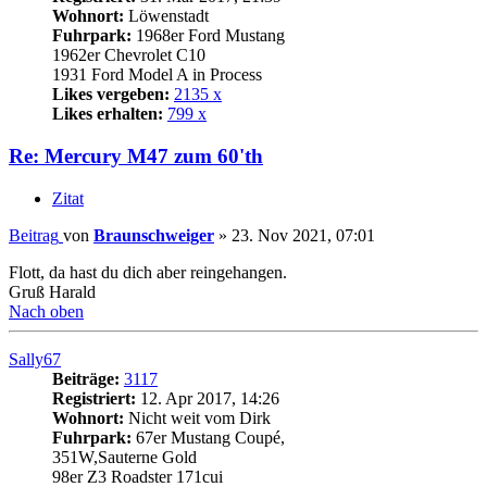
Wohnort:
Löwenstadt
Fuhrpark:
1968er Ford Mustang
1962er Chevrolet C10
1931 Ford Model A in Process
Likes vergeben:
2135 x
Likes erhalten:
799 x
Re: Mercury M47 zum 60'th
Zitat
Beitrag
von
Braunschweiger
»
23. Nov 2021, 07:01
Flott, da hast du dich aber reingehangen.
Gruß Harald
Nach oben
Sally67
Beiträge:
3117
Registriert:
12. Apr 2017, 14:26
Wohnort:
Nicht weit vom Dirk
Fuhrpark:
67er Mustang Coupé,
351W,Sauterne Gold
98er Z3 Roadster 171cui