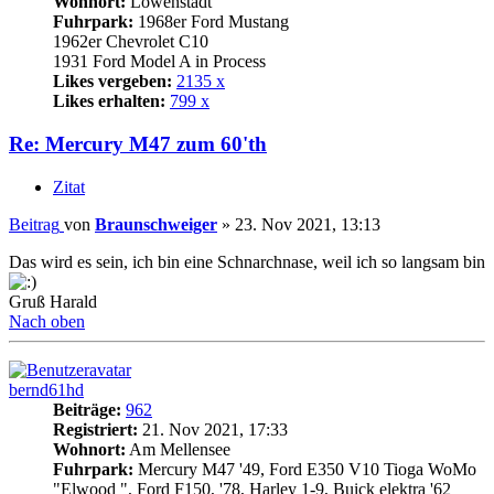
Wohnort:
Löwenstadt
Fuhrpark:
1968er Ford Mustang
1962er Chevrolet C10
1931 Ford Model A in Process
Likes vergeben:
2135 x
Likes erhalten:
799 x
Re: Mercury M47 zum 60'th
Zitat
Beitrag
von
Braunschweiger
»
23. Nov 2021, 13:13
Das wird es sein, ich bin eine Schnarchnase, weil ich so langsam bin
Gruß Harald
Nach oben
bernd61hd
Beiträge:
962
Registriert:
21. Nov 2021, 17:33
Wohnort:
Am Mellensee
Fuhrpark:
Mercury M47 '49, Ford E350 V10 Tioga WoMo
"Elwood ", Ford F150, '78, Harley 1-9, Buick elektra '62