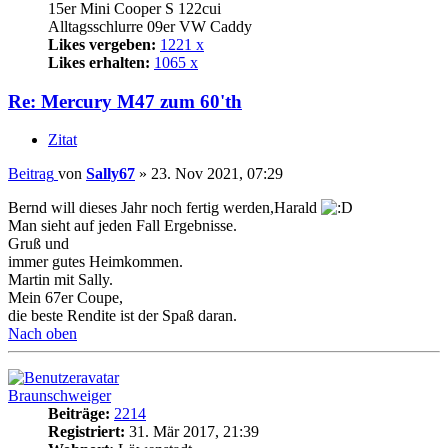
15er Mini Cooper S 122cui
Alltagsschlurre 09er VW Caddy
Likes vergeben:
1221 x
Likes erhalten:
1065 x
Re: Mercury M47 zum 60'th
Zitat
Beitrag
von
Sally67
»
23. Nov 2021, 07:29
Bernd will dieses Jahr noch fertig werden,Harald
Man sieht auf jeden Fall Ergebnisse.
Gruß und
immer gutes Heimkommen.
Martin mit Sally.
Mein 67er Coupe,
die beste Rendite ist der Spaß daran.
Nach oben
Braunschweiger
Beiträge:
2214
Registriert:
31. Mär 2017, 21:39