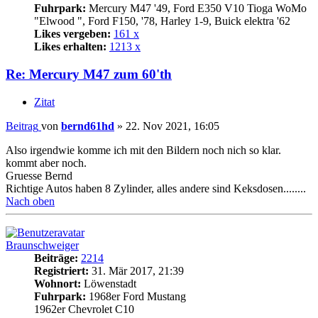
Fuhrpark:
Mercury M47 '49, Ford E350 V10 Tioga WoMo
"Elwood ", Ford F150, '78, Harley 1-9, Buick elektra '62
Likes vergeben:
161 x
Likes erhalten:
1213 x
Re: Mercury M47 zum 60'th
Zitat
Beitrag
von
bernd61hd
»
22. Nov 2021, 16:05
Also irgendwie komme ich mit den Bildern noch nich so klar.
kommt aber noch.
Gruesse Bernd
Richtige Autos haben 8 Zylinder, alles andere sind Keksdosen........
Nach oben
Braunschweiger
Beiträge:
2214
Registriert:
31. Mär 2017, 21:39
Wohnort:
Löwenstadt
Fuhrpark:
1968er Ford Mustang
1962er Chevrolet C10