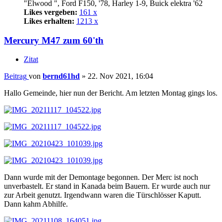
"Elwood ", Ford F150, '78, Harley 1-9, Buick elektra '62
Likes vergeben:
161 x
Likes erhalten:
1213 x
Mercury M47 zum 60'th
Zitat
Beitrag
von
bernd61hd
»
22. Nov 2021, 16:04
Hallo Gemeinde, hier nun der Bericht. Am letzten Montag gings los.
Dann wurde mit der Demontage begonnen. Der Merc ist noch
unverbastelt. Er stand in Kanada beim Bauern. Er wurde auch nur
zur Arbeit genutzt. Irgendwann waren die Türschlösser Kaputt.
Dann kahm Abhilfe.