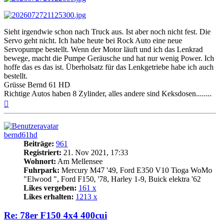
Sieht irgendwie schon nach Truck aus. Ist aber noch nicht fest. Die
Servo geht nicht. Ich habe heute bei Rock Auto eine neue
Servopumpe bestellt. Wenn der Motor läuft und ich das Lenkrad
bewege, macht die Pumpe Geräusche und hat nur wenig Power. Ich
hoffe das es das ist. Überholsatz für das Lenkgetriebe habe ich auch
bestellt.
Grüsse Bernd 61 HD
Richtige Autos haben 8 Zylinder, alles andere sind Keksdosen........
Nach
oben
bernd61hd
Beiträge:
961
Registriert:
21. Nov 2021, 17:33
Wohnort:
Am Mellensee
Fuhrpark:
Mercury M47 '49, Ford E350 V10 Tioga WoMo
"Elwood ", Ford F150, '78, Harley 1-9, Buick elektra '62
Likes vergeben:
161 x
Likes erhalten:
1213 x
Re: 78er F150 4x4 400cui