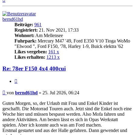
oben
bernd61hd
Beiträge:
961
Registriert:
21. Nov 2021, 17:33
Wohnort:
Am Mellensee
Fuhrpark:
Mercury M47 '49, Ford E350 V10 Tioga WoMo
"Elwood ", Ford F150, '78, Harley 1-9, Buick elektra '62
Likes vergeben:
161 x
Likes erhalten:
1213 x
Re: 78er F150 4x4 400cui
Zitat
Beitrag
von
bernd61hd
»
25. Jul 2026, 06:24
Guten Morgen, so, der Urlaub mit Frau und Enkel Kinder ist
geschafft. Die Motorrad Touren auch. Jetzt sind die Enkel noch eine
Woche hier und müssen bespasst werden. Also Mofa fahren und
andere Aktivitäten. Am besten lässt es sich in Opas Werkstatt
spielen. Aber ich konnte auch was am Ford machen.
Erstmal gestartet und aus der Halle gefahren. Dann gewendet und