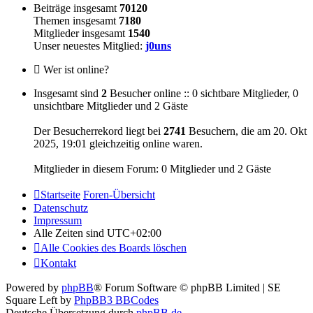
Beiträge insgesamt
70120
Themen insgesamt
7180
Mitglieder insgesamt
1540
Unser neuestes Mitglied:
j0uns
Wer ist online?
Insgesamt sind
2
Besucher online :: 0 sichtbare Mitglieder, 0
unsichtbare Mitglieder und 2 Gäste
Der Besucherrekord liegt bei
2741
Besuchern, die am 20. Okt
2025, 19:01 gleichzeitig online waren.
Mitglieder in diesem Forum: 0 Mitglieder und 2 Gäste
Startseite
Foren-Übersicht
Datenschutz
Impressum
Alle Zeiten sind
UTC+02:00
Alle Cookies des Boards löschen
Kontakt
Powered by
phpBB
® Forum Software © phpBB Limited | SE
Square Left by
PhpBB3 BBCodes
Deutsche Übersetzung durch
phpBB.de