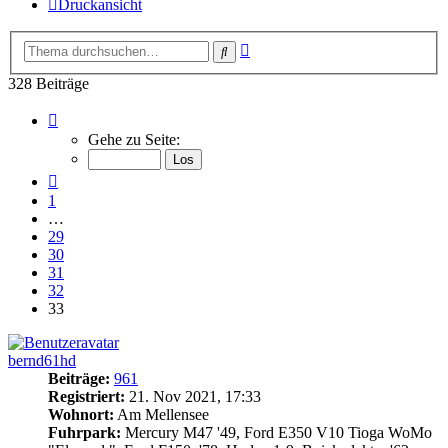
Druckansicht
Erweiterte
Suche
Suche
328 Beiträge
Seite
33
Gehe zu Seite:
von
33
Vorherige
1
…
29
30
31
32
33
bernd61hd
Beiträge:
961
Registriert:
21. Nov 2021, 17:33
Wohnort:
Am Mellensee
Fuhrpark:
Mercury M47 '49, Ford E350 V10 Tioga WoMo