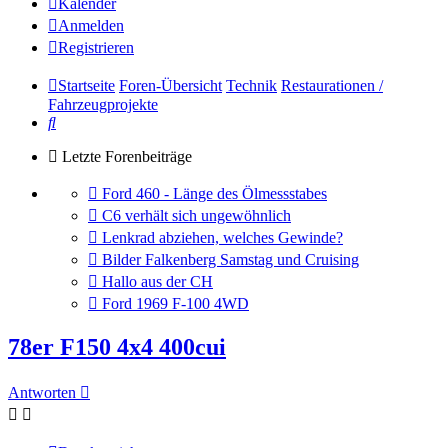
Kalender
Anmelden
Registrieren
Startseite
Foren-Übersicht
Technik
Restaurationen /
Fahrzeugprojekte
Suche
Letzte Forenbeiträge
Gehe
Ford 460 - Länge des Ölmessstabes
zum
Gehe
C6 verhält sich ungewöhnlich
letzten
zum
Gehe
Lenkrad abziehen, welches Gewinde?
Beitrag
letzten
zum
Gehe
Bilder Falkenberg Samstag und Cruising
Beitrag
letzten
zum
Gehe
Hallo aus der CH
Beitrag
letzten
zum
Gehe
Ford 1969 F-100 4WD
Beitrag
letzten
zum
Beitrag
letzten
78er F150 4x4 400cui
Beitrag
Antworten