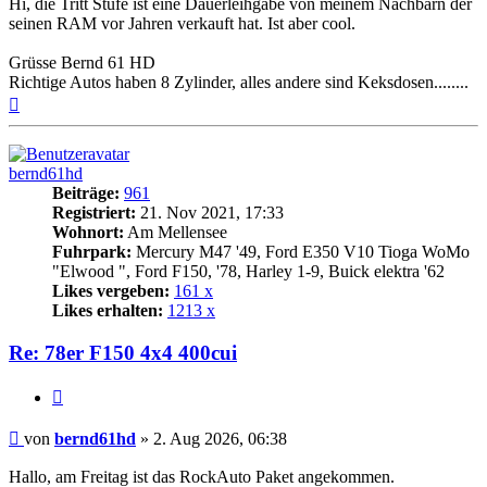
Hi, die Tritt Stufe ist eine Dauerleihgabe von meinem Nachbarn der
seinen RAM vor Jahren verkauft hat. Ist aber cool.
Grüsse Bernd 61 HD
Richtige Autos haben 8 Zylinder, alles andere sind Keksdosen........
Nach
oben
bernd61hd
Beiträge:
961
Registriert:
21. Nov 2021, 17:33
Wohnort:
Am Mellensee
Fuhrpark:
Mercury M47 '49, Ford E350 V10 Tioga WoMo
"Elwood ", Ford F150, '78, Harley 1-9, Buick elektra '62
Likes vergeben:
161 x
Likes erhalten:
1213 x
Re: 78er F150 4x4 400cui
Zitat
Beitrag
von
bernd61hd
»
2. Aug 2026, 06:38
Hallo, am Freitag ist das RockAuto Paket angekommen.