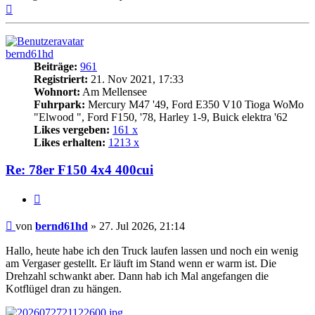
Nach
oben
bernd61hd
Beiträge:
961
Registriert:
21. Nov 2021, 17:33
Wohnort:
Am Mellensee
Fuhrpark:
Mercury M47 '49, Ford E350 V10 Tioga WoMo
"Elwood ", Ford F150, '78, Harley 1-9, Buick elektra '62
Likes vergeben:
161 x
Likes erhalten:
1213 x
Re: 78er F150 4x4 400cui
Zitat
Beitrag
von
bernd61hd
»
27. Jul 2026, 21:14
Hallo, heute habe ich den Truck laufen lassen und noch ein wenig
am Vergaser gestellt. Er läuft im Stand wenn er warm ist. Die
Drehzahl schwankt aber. Dann hab ich Mal angefangen die
Kotflügel dran zu hängen.