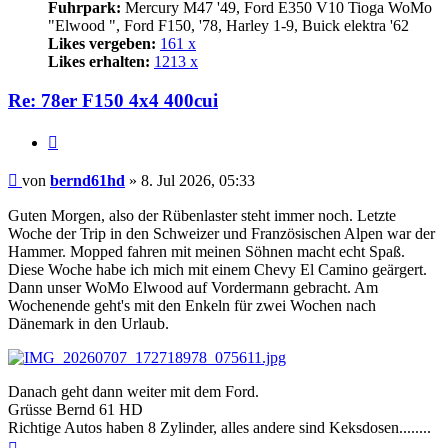
Fuhrpark:
Mercury M47 '49, Ford E350 V10 Tioga WoMo
"Elwood ", Ford F150, '78, Harley 1-9, Buick elektra '62
Likes vergeben:
161 x
Likes erhalten:
1213 x
Re: 78er F150 4x4 400cui
Zitat
Beitrag
von
bernd61hd
»
8. Jul 2026, 05:33
Guten Morgen, also der Rübenlaster steht immer noch. Letzte
Woche der Trip in den Schweizer und Französischen Alpen war der
Hammer. Mopped fahren mit meinen Söhnen macht echt Spaß.
Diese Woche habe ich mich mit einem Chevy El Camino geärgert.
Dann unser WoMo Elwood auf Vordermann gebracht. Am
Wochenende geht's mit den Enkeln für zwei Wochen nach
Dänemark in den Urlaub.
Danach geht dann weiter mit dem Ford.
Grüsse Bernd 61 HD
Richtige Autos haben 8 Zylinder, alles andere sind Keksdosen........
Nach