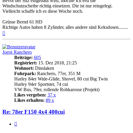
Bevor der Sitz eingebaut wird, möchte ich erst die
Windschutzscheibe richtig einsetzen. Die ist nur reingelegt.
Vielleicht schaffe ich es diese Woche noch.
Grüsse Bernd 61 HD
Richtige Autos haben 8 Zylinder, alles andere sind Keksdosen........
Nach
oben
Joerg Ranchero
Beiträge:
605
Registriert:
15. Dez 2018, 21:25
Wohnort:
Dinslaken
Fuhrpark:
Ranchero, 77er, 351 M
Harley 84er Wide-Glide, Shovel, 80 cui Big Twin
Harley 94er Sportster, 74 cui
VW Bus, 79er, rollende Rohkarosse (Projekt)
Likes vergeben:
37 x
Likes erhalten:
89 x
Re: 78er F150 4x4 400cui
Zitat