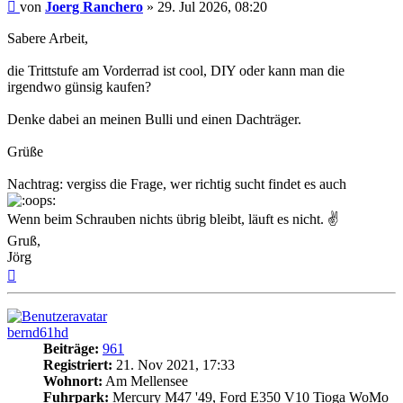
Beitrag
von
Joerg Ranchero
»
29. Jul 2026, 08:20
Sabere Arbeit,
die Trittstufe am Vorderrad ist cool, DIY oder kann man die
irgendwo günsig kaufen?
Denke dabei an meinen Bulli und einen Dachträger.
Grüße
Nachtrag: vergiss die Frage, wer richtig sucht findet es auch
Wenn beim Schrauben nichts übrig bleibt, läuft es nicht. ✌
Gruß,
Jörg
Nach
oben
bernd61hd
Beiträge:
961
Registriert:
21. Nov 2021, 17:33
Wohnort:
Am Mellensee
Fuhrpark:
Mercury M47 '49, Ford E350 V10 Tioga WoMo