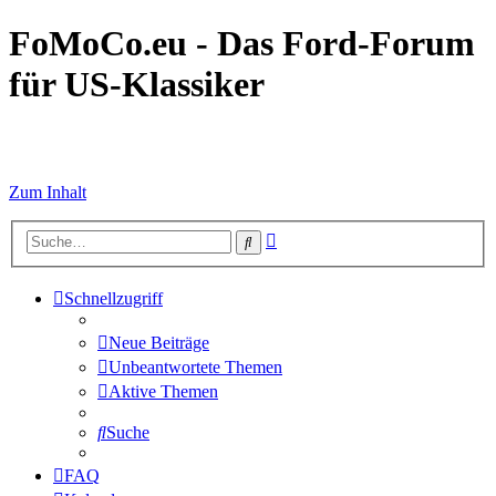
FoMoCo.eu - Das Ford-Forum
für US-Klassiker
☮ STOP WAR
Zum Inhalt
Erweiterte
Suche
Suche
Schnellzugriff
Neue Beiträge
Unbeantwortete Themen
Aktive Themen
Suche
FAQ