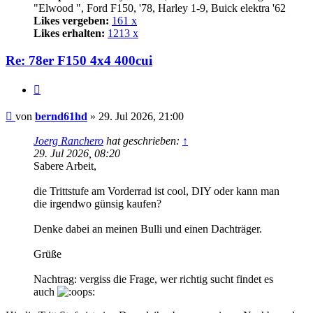
"Elwood ", Ford F150, '78, Harley 1-9, Buick elektra '62
Likes vergeben:
161 x
Likes erhalten:
1213 x
Re: 78er F150 4x4 400cui
Zitat
Beitrag
von
bernd61hd
»
29. Jul 2026, 21:00
Joerg Ranchero
hat geschrieben:
↑
29. Jul 2026, 08:20
Sabere Arbeit,
die Trittstufe am Vorderrad ist cool, DIY oder kann man
die irgendwo günsig kaufen?
Denke dabei an meinen Bulli und einen Dachträger.
Grüße
Nachtrag: vergiss die Frage, wer richtig sucht findet es
auch