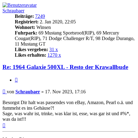
Schraubaer
Beiträge:
7249
Registriert:
2. Jan 2020, 22:05
Wohnort:
Winsen
Fuhrpark:
69 Mustang Sportsroof(RIP), 69 Mercury
Cougar(RIP), 71 Dodge Challenger R/T, 98 Dodge Durango,
11 Mustang GT
Likes vergeben:
31 x
Likes erhalten:
1270 x
Re: 1964 Galaxie 500XL - Resto der Krawallbude
Zitat
Beitrag
von
Schraubaer
»
17. Nov 2023, 17:16
Besorgst Dir halt was passendes von eBay, Amazon, Pearl o.ä. und
fummelst es ins Gehäuse?!
Sage, was wahr ist, trinke, was klar ist, esse, was gar ist und #%*,
was da ist!!!
Nach
oben