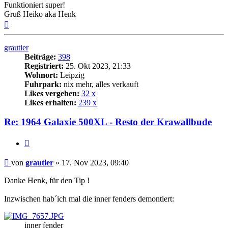
Funktioniert super!
Gruß Heiko aka Henk
Nach
oben
grautier
Beiträge:
398
Registriert:
25. Okt 2023, 21:33
Wohnort:
Leipzig
Fuhrpark:
nix mehr, alles verkauft
Likes vergeben:
32 x
Likes erhalten:
239 x
Re: 1964 Galaxie 500XL - Resto der Krawallbude
Zitat
Beitrag
von
grautier
»
17. Nov 2023, 09:40
Danke Henk, für den Tip !
Inzwischen hab´ich mal die inner fenders demontiert:
inner fender