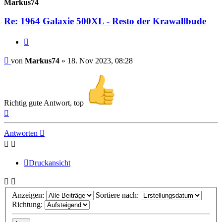
Markus74
Re: 1964 Galaxie 500XL - Resto der Krawallbude
Zitat
Beitrag
von
Markus74
»
18. Nov 2023, 08:28
Richtig gute Antwort, top
Nach
oben
Antworten
Druckansicht
Anzeigen:
Sortiere nach:
Richtung: