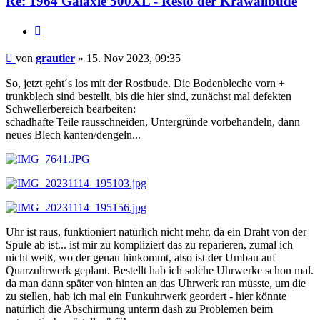
Re: 1964 Galaxie 500XL - Resto der Krawallbude
Zitat
Beitrag
von
grautier
»
15. Nov 2023, 09:35
So, jetzt geht´s los mit der Rostbude. Die Bodenbleche vorn +
trunkblech sind bestellt, bis die hier sind, zunächst mal defekten
Schwellerbereich bearbeiten:
schadhafte Teile rausschneiden, Untergründe vorbehandeln, dann
neues Blech kanten/dengeln...
Uhr ist raus, funktioniert natürlich nicht mehr, da ein Draht von der
Spule ab ist... ist mir zu kompliziert das zu reparieren, zumal ich
nicht weiß, wo der genau hinkommt, also ist der Umbau auf
Quarzuhrwerk geplant. Bestellt hab ich solche Uhrwerke schon mal.
da man dann später von hinten an das Uhrwerk ran müsste, um die
zu stellen, hab ich mal ein Funkuhrwerk geordert - hier könnte
natürlich die Abschirmung unterm dash zu Problemen beim