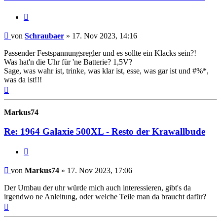
Zitat
Beitrag
von
Schraubaer
»
17. Nov 2023, 14:16
Passender Festspannungsregler und es sollte ein Klacks sein?!
Was hat'n die Uhr für 'ne Batterie? 1,5V?
Sage, was wahr ist, trinke, was klar ist, esse, was gar ist und #%*,
was da ist!!!
Nach
oben
Markus74
Re: 1964 Galaxie 500XL - Resto der Krawallbude
Zitat
Beitrag
von
Markus74
»
17. Nov 2023, 17:06
Der Umbau der uhr würde mich auch interessieren, gibt's da
irgendwo ne Anleitung, oder welche Teile man da braucht dafür?
Nach
oben