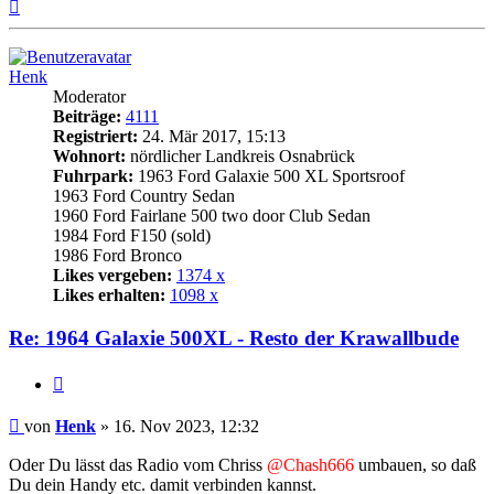
Nach
oben
Henk
Moderator
Beiträge:
4111
Registriert:
24. Mär 2017, 15:13
Wohnort:
nördlicher Landkreis Osnabrück
Fuhrpark:
1963 Ford Galaxie 500 XL Sportsroof
1963 Ford Country Sedan
1960 Ford Fairlane 500 two door Club Sedan
1984 Ford F150 (sold)
1986 Ford Bronco
Likes vergeben:
1374 x
Likes erhalten:
1098 x
Re: 1964 Galaxie 500XL - Resto der Krawallbude
Zitat
Beitrag
von
Henk
»
16. Nov 2023, 12:32
Oder Du lässt das Radio vom Chriss
@Chash666
umbauen, so daß
Du dein Handy etc. damit verbinden kannst.