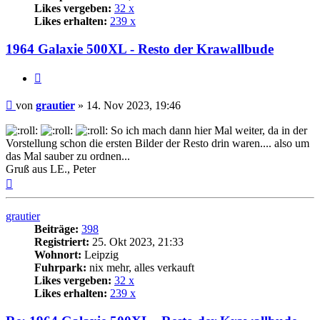
Likes vergeben:
32 x
Likes erhalten:
239 x
1964 Galaxie 500XL - Resto der Krawallbude
Zitat
Beitrag
von
grautier
»
14. Nov 2023, 19:46
So ich mach dann hier Mal weiter, da in der
Vorstellung schon die ersten Bilder der Resto drin waren.... also um
das Mal sauber zu ordnen...
Gruß aus LE., Peter
Nach
oben
grautier
Beiträge:
398
Registriert:
25. Okt 2023, 21:33
Wohnort:
Leipzig
Fuhrpark:
nix mehr, alles verkauft
Likes vergeben:
32 x
Likes erhalten:
239 x