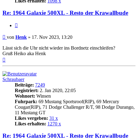
Likes erhalten:
1098 x
Re: 1964 Galaxie 500XL - Resto der Krawallbude
Zitat
Beitrag
von
Henk
»
17. Nov 2023, 13:20
Lässt sich die Uhr nicht wieder ins Bordnetz einschleifen?
Gruß Heiko aka Henk
Nach
oben
Schraubaer
Beiträge:
7249
Registriert:
2. Jan 2020, 22:05
Wohnort:
Winsen
Fuhrpark:
69 Mustang Sportsroof(RIP), 69 Mercury
Cougar(RIP), 71 Dodge Challenger R/T, 98 Dodge Durango,
11 Mustang GT
Likes vergeben:
31 x
Likes erhalten:
1270 x
Re: 1964 Galaxie 500XL - Resto der Krawallbude