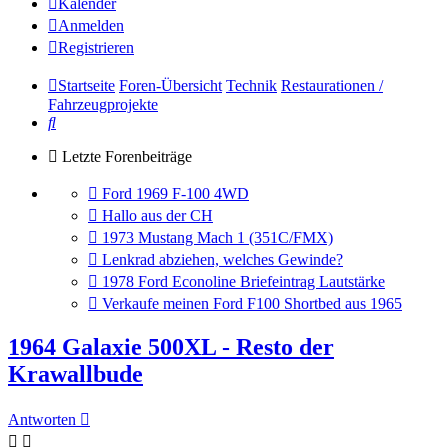
Kalender
Anmelden
Registrieren
Startseite
Foren-Übersicht
Technik
Restaurationen /
Fahrzeugprojekte
Suche
Letzte Forenbeiträge
Gehe
Ford 1969 F-100 4WD
zum
Gehe
Hallo aus der CH
letzten
zum
Gehe
1973 Mustang Mach 1 (351C/FMX)
Beitrag
letzten
zum
Gehe
Lenkrad abziehen, welches Gewinde?
Beitrag
letzten
zum
Gehe
1978 Ford Econoline Briefeintrag Lautstärke
Beitrag
letzten
zum
Gehe
Verkaufe meinen Ford F100 Shortbed aus 1965
Beitrag
letzten
zum
Beitrag
letzten
1964 Galaxie 500XL - Resto der
Beitrag
Krawallbude
Antworten