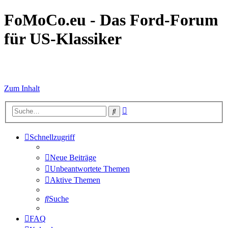
FoMoCo.eu - Das Ford-Forum
für US-Klassiker
☮ STOP WAR
Zum Inhalt
Erweiterte
Suche
Suche
Schnellzugriff
Neue Beiträge
Unbeantwortete Themen
Aktive Themen
Suche
FAQ