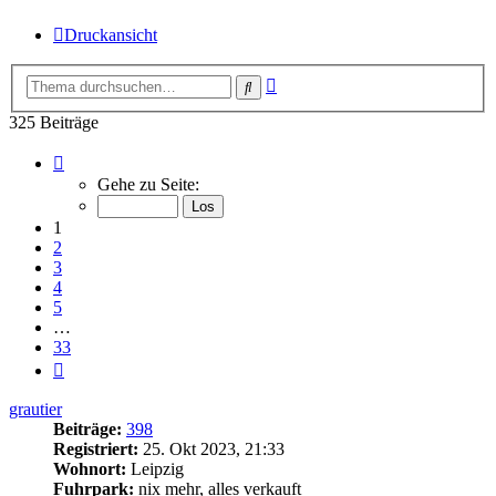
Druckansicht
Erweiterte
Suche
Suche
325 Beiträge
Seite
1
Gehe zu Seite:
von
33
1
2
3
4
5
…
33
Nächste
grautier
Beiträge:
398
Registriert:
25. Okt 2023, 21:33
Wohnort:
Leipzig
Fuhrpark:
nix mehr, alles verkauft