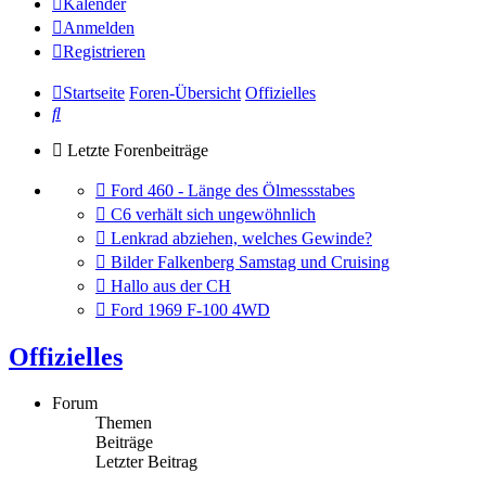
Kalender
Anmelden
Registrieren
Startseite
Foren-Übersicht
Offizielles
Suche
Letzte Forenbeiträge
Gehe
Ford 460 - Länge des Ölmessstabes
zum
Gehe
C6 verhält sich ungewöhnlich
letzten
zum
Gehe
Lenkrad abziehen, welches Gewinde?
Beitrag
letzten
zum
Gehe
Bilder Falkenberg Samstag und Cruising
Beitrag
letzten
zum
Gehe
Hallo aus der CH
Beitrag
letzten
zum
Gehe
Ford 1969 F-100 4WD
Beitrag
letzten
zum
Beitrag
letzten
Offizielles
Beitrag
Forum
Themen
Beiträge
Letzter Beitrag