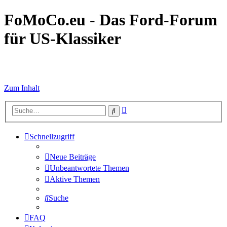
FoMoCo.eu - Das Ford-Forum
für US-Klassiker
☮ STOP WAR
Zum Inhalt
Erweiterte
Suche
Suche
Schnellzugriff
Neue Beiträge
Unbeantwortete Themen
Aktive Themen
Suche
FAQ