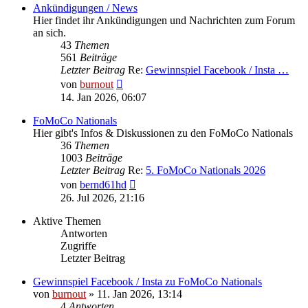
Ankündigungen / News
Hier findet ihr Ankündigungen und Nachrichten zum Forum
an sich.
43
Themen
561
Beiträge
Letzter Beitrag
Re:
Gewinnspiel Facebook / Insta …
Neuester
von
burnout
Beitrag
14. Jan 2026, 06:07
FoMoCo Nationals
Hier gibt's Infos & Diskussionen zu den FoMoCo Nationals
36
Themen
1003
Beiträge
Letzter Beitrag
Re:
5. FoMoCo Nationals 2026
Neuester
von
bernd61hd
Beitrag
26. Jul 2026, 21:16
Aktive Themen
Antworten
Zugriffe
Letzter Beitrag
Gewinnspiel Facebook / Insta zu FoMoCo Nationals
von
burnout
» 11. Jan 2026, 13:14
4
Antworten