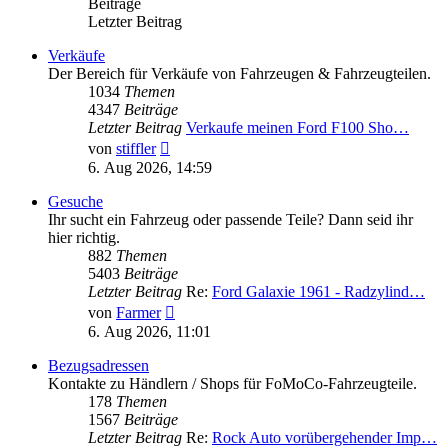
Beiträge
Letzter Beitrag
Verkäufe
Der Bereich für Verkäufe von Fahrzeugen & Fahrzeugteilen.
1034
Themen
4347
Beiträge
Letzter Beitrag
Verkaufe meinen Ford F100 Sho…
Neuester
von
stiffler
Beitrag
6. Aug 2026, 14:59
Gesuche
Ihr sucht ein Fahrzeug oder passende Teile? Dann seid ihr
hier richtig.
882
Themen
5403
Beiträge
Letzter Beitrag
Re:
Ford Galaxie 1961 - Radzylind…
Neuester
von
Farmer
Beitrag
6. Aug 2026, 11:01
Bezugsadressen
Kontakte zu Händlern / Shops für FoMoCo-Fahrzeugteile.
178
Themen
1567
Beiträge
Letzter Beitrag
Re:
Rock Auto vorübergehender Imp…