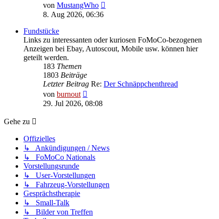
Neuester
von
MustangWho
Beitrag
8. Aug 2026, 06:36
Fundstücke
Links zu interessanten oder kuriosen FoMoCo-bezogenen
Anzeigen bei Ebay, Autoscout, Mobile usw. können hier
geteilt werden.
183
Themen
1803
Beiträge
Letzter Beitrag
Re:
Der Schnäppchenthread
Neuester
von
burnout
Beitrag
29. Jul 2026, 08:08
Gehe zu
Offizielles
↳ Ankündigungen / News
↳ FoMoCo Nationals
Vorstellungsrunde
↳ User-Vorstellungen
↳ Fahrzeug-Vorstellungen
Gesprächstherapie
↳ Small-Talk
↳ Bilder von Treffen