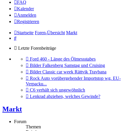
FAQ
Kalender
Anmelden
Registrieren
Startseite
Foren-Übersicht
Markt
Suche
Letzte Forenbeiträge
Gehe
Ford 460 - Länge des Ölmessstabes
zum
Gehe
Bilder Falkenberg Samstag und Cruising
letzten
zum
Gehe
Bilder Classic car week Rättvik Travbana
Beitrag
letzten
zum
Gehe
Rock Auto vorübergehender Importstop wg. EU-
Beitrag
letzten
zum
Verpacku...
Beitrag
letzten
Gehe
C6 verhält sich ungewöhnlich
Beitrag
zum
Gehe
Lenkrad abziehen, welches Gewinde?
letzten
zum
Beitrag
letzten
Markt
Beitrag
Forum
Themen