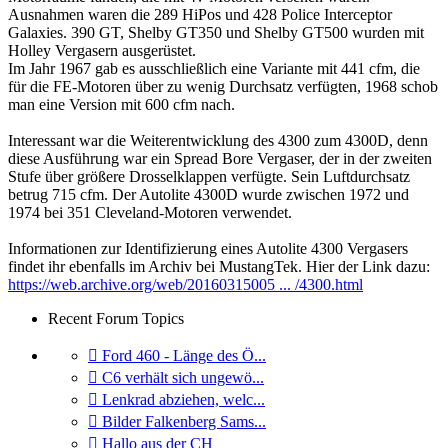
Ausnahmen waren die 289 HiPos und 428 Police Interceptor
Galaxies. 390 GT, Shelby GT350 und Shelby GT500 wurden mit
Holley Vergasern ausgerüstet.
Im Jahr 1967 gab es ausschließlich eine Variante mit 441 cfm, die
für die FE-Motoren über zu wenig Durchsatz verfügten, 1968 schob
man eine Version mit 600 cfm nach.
Interessant war die Weiterentwicklung des 4300 zum 4300D, denn
diese Ausführung war ein Spread Bore Vergaser, der in der zweiten
Stufe über größere Drosselklappen verfügte. Sein Luftdurchsatz
betrug 715 cfm. Der Autolite 4300D wurde zwischen 1972 und
1974 bei 351 Cleveland-Motoren verwendet.
Informationen zur Identifizierung eines Autolite 4300 Vergasers
findet ihr ebenfalls im Archiv bei MustangTek. Hier der Link dazu:
https://web.archive.org/web/20160315005 ... /4300.html
Recent Forum Topics
Gehe
Ford 460 - Länge des Ö...
zum
Gehe
C6 verhält sich ungewö...
letzten
zum
Gehe
Lenkrad abziehen, welc...
Beitrag
letzten
zum
Gehe
Bilder Falkenberg Sams...
Beitrag
letzten
zum
Gehe
Hallo aus der CH