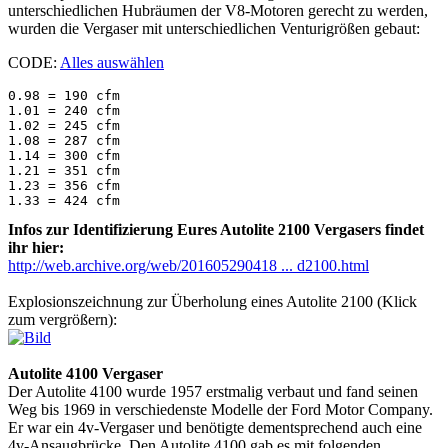
unterschiedlichen Hubräumen der V8-Motoren gerecht zu werden,
wurden die Vergaser mit unterschiedlichen Venturigrößen gebaut:
CODE:
Alles auswählen
0.98 = 190 cfm

1.01 = 240 cfm

1.02 = 245 cfm

1.08 = 287 cfm

1.14 = 300 cfm

1.21 = 351 cfm

1.23 = 356 cfm

Infos zur Identifizierung Eures Autolite 2100 Vergasers findet
ihr hier:
http://web.archive.org/web/201605290418 ... d2100.html
Explosionszeichnung zur Überholung eines Autolite 2100 (Klick
zum vergrößern):
Autolite 4100 Vergaser
Der Autolite 4100 wurde 1957 erstmalig verbaut und fand seinen
Weg bis 1969 in verschiedenste Modelle der Ford Motor Company.
Er war ein 4v-Vergaser und benötigte dementsprechend auch eine
4v-Ansaugbrücke. Den Autolite 4100 gab es mit folgenden