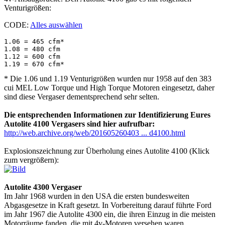
Venturigrößen:
CODE:
Alles auswählen
1.06 = 465 cfm*

1.08 = 480 cfm

1.12 = 600 cfm

1.19 = 670 cfm*
* Die 1.06 und 1.19 Venturigrößen wurden nur 1958 auf den 383
cui MEL Low Torque und High Torque Motoren eingesetzt, daher
sind diese Vergaser dementsprechend sehr selten.
Die entsprechenden Informationen zur Identifizierung Eures
Autolite 4100 Vergasers sind hier aufrufbar:
http://web.archive.org/web/201605260403 ... d4100.html
Explosionszeichnung zur Überholung eines Autolite 4100 (Klick
zum vergrößern):
Autolite 4300 Vergaser
Im Jahr 1968 wurden in den USA die ersten bundesweiten
Abgasgesetze in Kraft gesetzt. In Vorbereitung darauf führte Ford
im Jahr 1967 die Autolite 4300 ein, die ihren Einzug in die meisten
Motorräume fanden, die mit 4v-Motoren versehen waren.