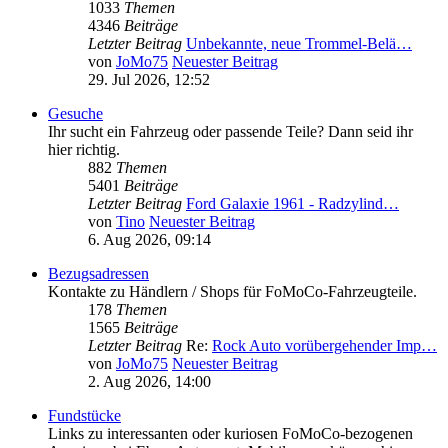
1033
Themen
4346
Beiträge
Letzter Beitrag
Unbekannte, neue Trommel-Belä…
von
JoMo75
Neuester Beitrag
29. Jul 2026, 12:52
Gesuche
Ihr sucht ein Fahrzeug oder passende Teile? Dann seid ihr
hier richtig.
882
Themen
5401
Beiträge
Letzter Beitrag
Ford Galaxie 1961 - Radzylind…
von
Tino
Neuester Beitrag
6. Aug 2026, 09:14
Bezugsadressen
Kontakte zu Händlern / Shops für FoMoCo-Fahrzeugteile.
178
Themen
1565
Beiträge
Letzter Beitrag
Re:
Rock Auto vorübergehender Imp…
von
JoMo75
Neuester Beitrag
2. Aug 2026, 14:00
Fundstücke
Links zu interessanten oder kuriosen FoMoCo-bezogenen