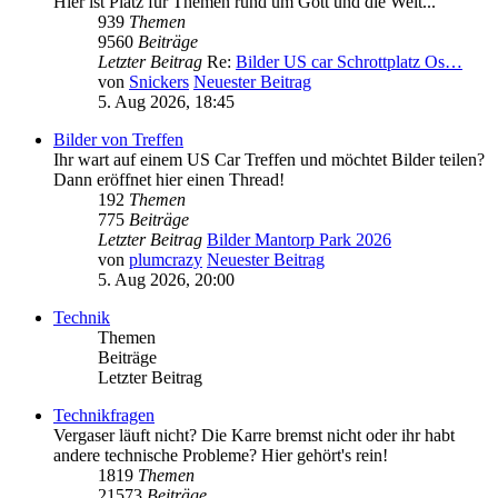
Hier ist Platz für Themen rund um Gott und die Welt...
939
Themen
9560
Beiträge
Letzter Beitrag
Re:
Bilder US car Schrottplatz Os…
von
Snickers
Neuester Beitrag
5. Aug 2026, 18:45
Bilder von Treffen
Ihr wart auf einem US Car Treffen und möchtet Bilder teilen?
Dann eröffnet hier einen Thread!
192
Themen
775
Beiträge
Letzter Beitrag
Bilder Mantorp Park 2026
von
plumcrazy
Neuester Beitrag
5. Aug 2026, 20:00
Technik
Themen
Beiträge
Letzter Beitrag
Technikfragen
Vergaser läuft nicht? Die Karre bremst nicht oder ihr habt
andere technische Probleme? Hier gehört's rein!
1819
Themen
21573
Beiträge