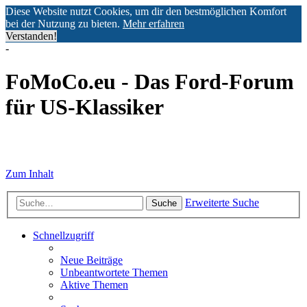
Diese Website nutzt Cookies, um dir den bestmöglichen Komfort
bei der Nutzung zu bieten.
Mehr erfahren
Verstanden!
-
FoMoCo.eu - Das Ford-Forum
für US-Klassiker
☮ STOP WAR
Zum Inhalt
Erweiterte Suche
Suche
Schnellzugriff
Neue Beiträge
Unbeantwortete Themen
Aktive Themen