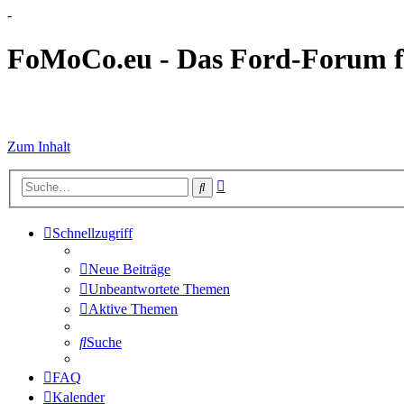
-
FoMoCo.eu - Das Ford-Forum f
☮ STOP WAR
Zum Inhalt
Erweiterte
Suche
Suche
Schnellzugriff
Neue Beiträge
Unbeantwortete Themen
Aktive Themen
Suche
FAQ
Kalender