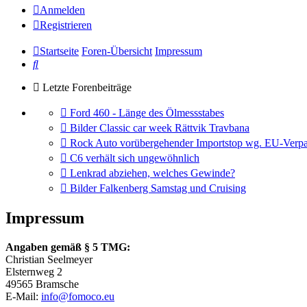
Anmelden
Registrieren
Startseite
Foren-Übersicht
Impressum
Suche
Letzte Forenbeiträge
Gehe
Ford 460 - Länge des Ölmessstabes
zum
Gehe
Bilder Classic car week Rättvik Travbana
letzten
zum
Gehe
Rock Auto vorübergehender Importstop wg. EU-Verpa
Beitrag
letzten
zum
Gehe
C6 verhält sich ungewöhnlich
Beitrag
letzten
zum
Gehe
Lenkrad abziehen, welches Gewinde?
Beitrag
letzten
zum
Gehe
Bilder Falkenberg Samstag und Cruising
Beitrag
letzten
zum
Beitrag
letzten
Impressum
Beitrag
Angaben gemäß § 5 TMG:
Christian Seelmeyer
Elsternweg 2
49565 Bramsche
E-Mail:
info@fomoco.eu