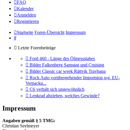
FAQ
Kalender
Anmelden
Registrieren
Startseite
Foren-Übersicht
Impressum
Suche
Letzte Forenbeiträge
Gehe
Ford 460 - Länge des Ölmessstabes
zum
Gehe
Bilder Falkenberg Samstag und Cruising
letzten
zum
Gehe
Bilder Classic car week Rättvik Travbana
Beitrag
letzten
zum
Gehe
Rock Auto vorübergehender Importstop wg. EU-
Beitrag
letzten
zum
Verpacku...
Beitrag
letzten
Gehe
C6 verhält sich ungewöhnlich
Beitrag
zum
Gehe
Lenkrad abziehen, welches Gewinde?
letzten
zum
Beitrag
letzten
Impressum
Beitrag
Angaben gemäß § 5 TMG:
Christian Seelmeyer