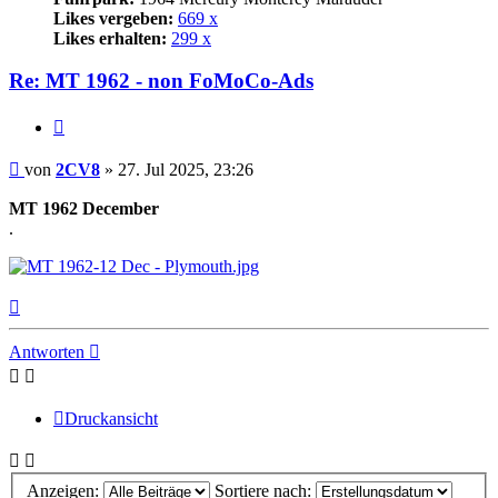
Likes vergeben:
669 x
Likes erhalten:
299 x
Re: MT 1962 - non FoMoCo-Ads
Zitat
Beitrag
von
2CV8
»
27. Jul 2025, 23:26
MT 1962 December
.
Nach
oben
Antworten
Druckansicht
Anzeigen:
Sortiere nach: