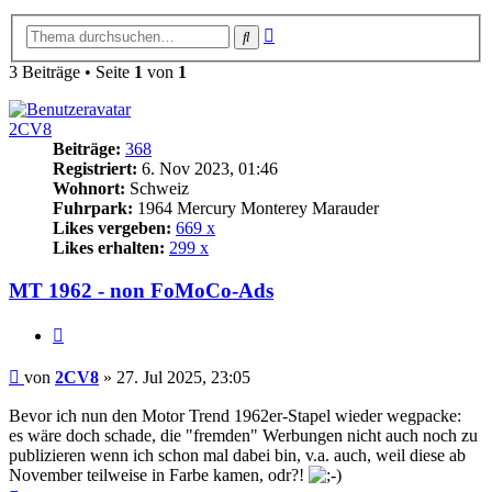
Erweiterte
Suche
Suche
3 Beiträge • Seite
1
von
1
2CV8
Beiträge:
368
Registriert:
6. Nov 2023, 01:46
Wohnort:
Schweiz
Fuhrpark:
1964 Mercury Monterey Marauder
Likes vergeben:
669 x
Likes erhalten:
299 x
MT 1962 - non FoMoCo-Ads
Zitat
Beitrag
von
2CV8
»
27. Jul 2025, 23:05
Bevor ich nun den Motor Trend 1962er-Stapel wieder wegpacke:
es wäre doch schade, die "fremden" Werbungen nicht auch noch zu
publizieren wenn ich schon mal dabei bin, v.a. auch, weil diese ab
November teilweise in Farbe kamen, odr?!