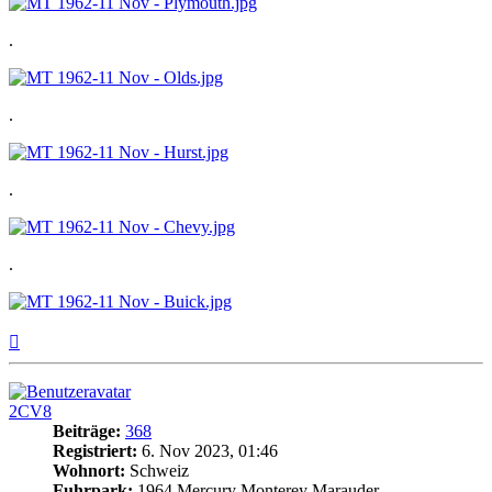
.
.
.
.
Nach
oben
2CV8
Beiträge:
368
Registriert:
6. Nov 2023, 01:46
Wohnort:
Schweiz
Fuhrpark:
1964 Mercury Monterey Marauder