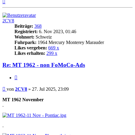
Nach
oben
2CV8
Beiträge:
368
Registriert:
6. Nov 2023, 01:46
Wohnort:
Schweiz
Fuhrpark:
1964 Mercury Monterey Marauder
Likes vergeben:
669 x
Likes erhalten:
299 x
Re: MT 1962 - non FoMoCo-Ads
Zitat
Beitrag
von
2CV8
»
27. Jul 2025, 23:09
MT 1962 November
.
.