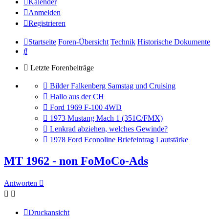
Kalender
Anmelden
Registrieren
Startseite
Foren-Übersicht
Technik
Historische Dokumente
Suche
Letzte Forenbeiträge
Gehe
Bilder Falkenberg Samstag und Cruising
zum
Gehe
Hallo aus der CH
letzten
zum
Gehe
Ford 1969 F-100 4WD
Beitrag
letzten
zum
Gehe
1973 Mustang Mach 1 (351C/FMX)
Beitrag
letzten
zum
Gehe
Lenkrad abziehen, welches Gewinde?
Beitrag
letzten
zum
Gehe
1978 Ford Econoline Briefeintrag Lautstärke
Beitrag
letzten
zum
Beitrag
letzten
MT 1962 - non FoMoCo-Ads
Beitrag
Antworten
Druckansicht