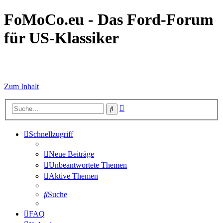
FoMoCo.eu - Das Ford-Forum
für US-Klassiker
☮ STOP WAR
Zum Inhalt
Erweiterte
Suche
Suche
Schnellzugriff
Neue Beiträge
Unbeantwortete Themen
Aktive Themen
Suche
FAQ