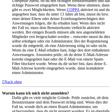
Überprüfe zuerst, ob du den richtigen Benutzernamen und das
richtige Passwort eingegeben hast. Wenn diese stimmen, dann
gibt es zwei Möglichkeiten. Wenn
COPPA
aktiviert ist und du
angegeben hast, dass du unter 13 Jahre alt bist, musst du bzw.
einer deiner Eltern oder deiner Erziehungsberechtigten den
Anweisungen folgen, die du erhalten hast. Wenn dies nicht
der Fall ist, muss dein Benutzerkonto vielleicht aktiviert
werden. Bei einigen Boards müssen alle neu angemeldeten
Mitglieder erst freigeschaltet werden – entweder musst du dies
selbst erledigen oder ein Administrator. Bei der Registrierung
wurde dir mitgeteilt, ob eine Aktivierung nötig ist oder nicht.
Wenn du eine E-Mail erhalten hast, folge den dort enthaltenen
Anweisungen. Ansonsten prüfe, ob du deine E-Mail-Adresse
korrekt eingegeben hast oder die E-Mail von einem Spam-
Filter blockiert wurde. Wenn du dir sicher bist, dass deine E-
Mail-Adresse korrekt eingegeben wurde, dann kontaktiere
einen Administrator.
Nach oben
Warum kann ich mich nicht anmelden?
Dafür gibt es viele mögliche Gründe. Prüfe zunächst, ob dein
Benutzername und dein Passwort richtig sind. Wenn dies der
Fall ist, wende dich an einen Board-Administrator, um
sicherzugehen, dass du nicht gesperrt wurdest. Es ist ebenfalls