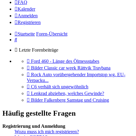
FAQ
Kalender
Anmelden
Registrieren
Startseite
Foren-Übersicht
Suche
Letzte Forenbeiträge
Gehe
Ford 460 - Länge des Ölmessstabes
zum
Gehe
Bilder Classic car week Rättvik Travbana
letzten
zum
Gehe
Rock Auto vorübergehender Importstop wg. EU-
Beitrag
letzten
zum
Verpacku...
Beitrag
letzten
Gehe
C6 verhält sich ungewöhnlich
Beitrag
zum
Gehe
Lenkrad abziehen, welches Gewinde?
letzten
zum
Gehe
Bilder Falkenberg Samstag und Cruising
Beitrag
letzten
zum
Beitrag
letzten
Häufig gestellte Fragen
Beitrag
Registrierung und Anmeldung
Wozu muss ich mich registrieren?