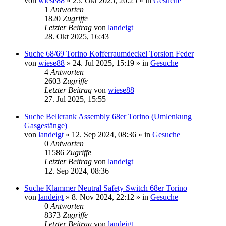
von
wiese88
» 25. Okt 2025, 20:25 » in
Gesuche
1
Antworten
1820
Zugriffe
Letzter Beitrag
von
landeigt
28. Okt 2025, 16:43
Suche 68/69 Torino Kofferraumdeckel Torsion Feder
von
wiese88
» 24. Jul 2025, 15:19 » in
Gesuche
4
Antworten
2603
Zugriffe
Letzter Beitrag
von
wiese88
27. Jul 2025, 15:55
Suche Bellcrank Assembly 68er Torino (Umlenkung
Gasgestänge)
von
landeigt
» 12. Sep 2024, 08:36 » in
Gesuche
0
Antworten
11586
Zugriffe
Letzter Beitrag
von
landeigt
12. Sep 2024, 08:36
Suche Klammer Neutral Safety Switch 68er Torino
von
landeigt
» 8. Nov 2024, 22:12 » in
Gesuche
0
Antworten
8373
Zugriffe
Letzter Beitrag
von
landeigt