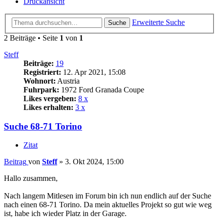
Druckansicht
Erweiterte Suche
Suche
2 Beiträge • Seite
1
von
1
Steff
Beiträge:
19
Registriert:
12. Apr 2021, 15:08
Wohnort:
Austria
Fuhrpark:
1972 Ford Granada Coupe
Likes vergeben:
8 x
Likes erhalten:
3 x
Suche 68-71 Torino
Zitat
Beitrag
von
Steff
»
3. Okt 2024, 15:00
Hallo zusammen,
Nach langem Mitlesen im Forum bin ich nun endlich auf der Suche
nach einen 68-71 Torino. Da mein aktuelles Projekt so gut wie weg
ist, habe ich wieder Platz in der Garage.