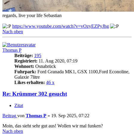
regards, live your life Sebastian
https://www.youtube.com/watch?v=vOzyEZPyJhg
Nach oben
Thomas P
Beiträge:
195
Registriert:
11. Aug 2020, 07:19
Wohnort:
Osnabrück
Fuhrpark:
Ford Granada MK1, GSX 1100,Ford Econoline,
Galaxie 7litre
Likes erhalten:
46 x
Re: Krümmer 302 gesucht
Zitat
Beitrag
von
Thomas P
»
19. Sep 2025, 07:22
Moin, das sieht sehr gut aus! Wollen wir mal funken?
Nach oben