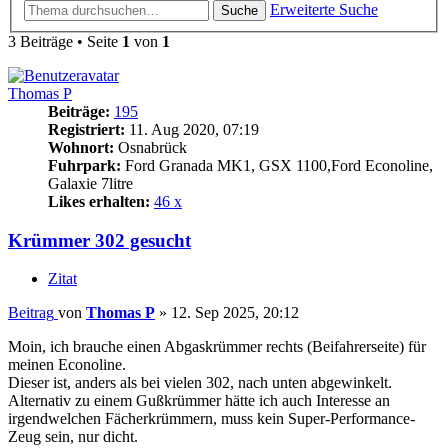
Erweiterte Suche
Suche
3 Beiträge • Seite
1
von
1
Thomas P
Beiträge:
195
Registriert:
11. Aug 2020, 07:19
Wohnort:
Osnabrück
Fuhrpark:
Ford Granada MK1, GSX 1100,Ford Econoline,
Galaxie 7litre
Likes erhalten:
46 x
Krümmer 302 gesucht
Zitat
Beitrag
von
Thomas P
»
12. Sep 2025, 20:12
Moin, ich brauche einen Abgaskrümmer rechts (Beifahrerseite) für
meinen Econoline.
Dieser ist, anders als bei vielen 302, nach unten abgewinkelt.
Alternativ zu einem Gußkrümmer hätte ich auch Interesse an
irgendwelchen Fächerkrümmern, muss kein Super-Performance-
Zeug sein, nur dicht.