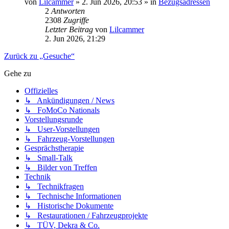
von
Lilcammer
» 2. Jun 2026, 20:53 » in
Bezugsadressen
2
Antworten
2308
Zugriffe
Letzter Beitrag
von
Lilcammer
2. Jun 2026, 21:29
Zurück zu „Gesuche“
Gehe zu
Offizielles
↳ Ankündigungen / News
↳ FoMoCo Nationals
Vorstellungsrunde
↳ User-Vorstellungen
↳ Fahrzeug-Vorstellungen
Gesprächstherapie
↳ Small-Talk
↳ Bilder von Treffen
Technik
↳ Technikfragen
↳ Technische Informationen
↳ Historische Dokumente
↳ Restaurationen / Fahrzeugprojekte
↳ TÜV, Dekra & Co.