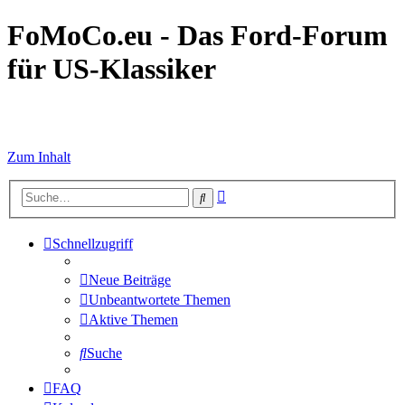
FoMoCo.eu - Das Ford-Forum
für US-Klassiker
☮ STOP WAR
Zum Inhalt
Erweiterte
Suche
Suche
Schnellzugriff
Neue Beiträge
Unbeantwortete Themen
Aktive Themen
Suche
FAQ