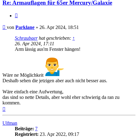
Re: Armauflagen für 65er Mercury/Galaxie
Zitat
Beitrag
von
Parklane
»
26. Apr 2024, 18:51
Schraubaer
hat geschrieben:
↑
26. Apr 2024, 17:11
Arm lässig aus'm Fenster hängen!
Wäre ne Möglichkeit
Deshalb sehen die jetzigen aber auch nicht besser aus.
Wäre einfach eine Aufwertung,
das sind so nette Details, aber wohl eher schwierig da ran zu
kommen.
Nach
oben
Ulfman
Beiträge:
7
Registriert:
23. Apr 2022, 09:17