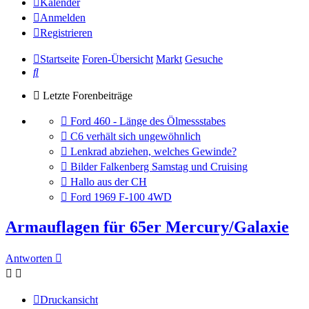
Kalender
Anmelden
Registrieren
Startseite
Foren-Übersicht
Markt
Gesuche
Suche
Letzte Forenbeiträge
Gehe
Ford 460 - Länge des Ölmessstabes
zum
Gehe
C6 verhält sich ungewöhnlich
letzten
zum
Gehe
Lenkrad abziehen, welches Gewinde?
Beitrag
letzten
zum
Gehe
Bilder Falkenberg Samstag und Cruising
Beitrag
letzten
zum
Gehe
Hallo aus der CH
Beitrag
letzten
zum
Gehe
Ford 1969 F-100 4WD
Beitrag
letzten
zum
Beitrag
letzten
Armauflagen für 65er Mercury/Galaxie
Beitrag
Antworten
Druckansicht