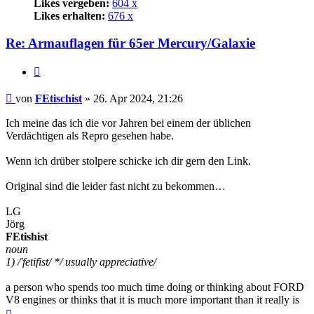
Likes vergeben:
604 x
Likes erhalten:
676 x
Re: Armauflagen für 65er Mercury/Galaxie
Zitat
Beitrag
von
FEtischist
»
26. Apr 2024, 21:26
Ich meine das ich die vor Jahren bei einem der üblichen
Verdächtigen als Repro gesehen habe.
Wenn ich drüber stolpere schicke ich dir gern den Link.
Original sind die leider fast nicht zu bekommen…
LG
Jörg
FEtishist
noun
1) /'fetifist/ */ usually appreciative/
a person who spends too much time doing or thinking about FORD
V8 engines or thinks that it is much more important than it really is
Nach