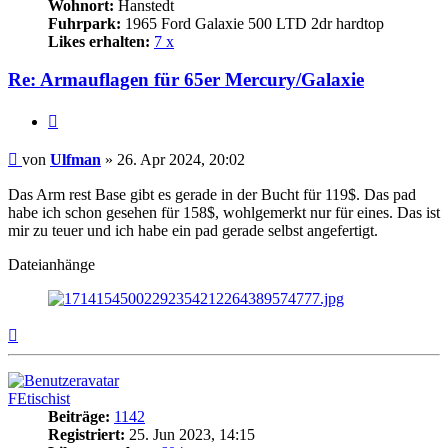
Wohnort:
Hanstedt
Fuhrpark:
1965 Ford Galaxie 500 LTD 2dr hardtop
Likes erhalten:
7 x
Re: Armauflagen für 65er Mercury/Galaxie
Zitat
Beitrag
von
Ulfman
»
26. Apr 2024, 20:02
Das Arm rest Base gibt es gerade in der Bucht für 119$. Das pad
habe ich schon gesehen für 158$, wohlgemerkt nur für eines. Das ist
mir zu teuer und ich habe ein pad gerade selbst angefertigt.
Dateianhänge
Nach
oben
FEtischist
Beiträge:
1142
Registriert:
25. Jun 2023, 14:15