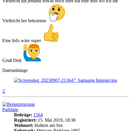
Vielleicht hat jemand sowas noch oder hat eine Info wo ich die
Vielleicht her bekomme
Eine Info wäre super
Gruß Dirk
Dateianhänge
Nach
oben
Parklane
Beiträge:
1564
Registriert:
15. Mai 2019, 18:38
Wohnort:
Haltern am See
Fuhrpark:
Mercury Parklane 1965