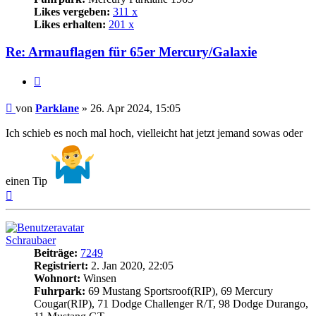
Likes vergeben:
311 x
Likes erhalten:
201 x
Re: Armauflagen für 65er Mercury/Galaxie
Zitat
Beitrag
von
Parklane
»
26. Apr 2024, 15:05
Ich schieb es noch mal hoch, vielleicht hat jetzt jemand sowas oder
einen Tip
Nach
oben
Schraubaer
Beiträge:
7249
Registriert:
2. Jan 2020, 22:05
Wohnort:
Winsen
Fuhrpark:
69 Mustang Sportsroof(RIP), 69 Mercury
Cougar(RIP), 71 Dodge Challenger R/T, 98 Dodge Durango,