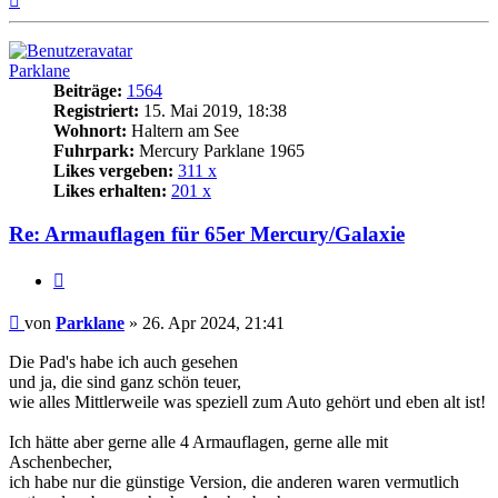
oben
Parklane
Beiträge:
1564
Registriert:
15. Mai 2019, 18:38
Wohnort:
Haltern am See
Fuhrpark:
Mercury Parklane 1965
Likes vergeben:
311 x
Likes erhalten:
201 x
Re: Armauflagen für 65er Mercury/Galaxie
Zitat
Beitrag
von
Parklane
»
26. Apr 2024, 21:41
Die Pad's habe ich auch gesehen
und ja, die sind ganz schön teuer,
wie alles Mittlerweile was speziell zum Auto gehört und eben alt ist!
Ich hätte aber gerne alle 4 Armauflagen, gerne alle mit
Aschenbecher,
ich habe nur die günstige Version, die anderen waren vermutlich