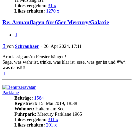
11 Mustang GT
Likes vergeben:
31 x
Likes erhalten:
1270 x
Re: Armauflagen für 65er Mercury/Galaxie
Zitat
Beitrag
von
Schraubaer
»
26. Apr 2024, 17:11
Arm lässig aus'm Fenster hängen!
Sage, was wahr ist, trinke, was klar ist, esse, was gar ist und #%*,
was da ist!!!
Nach
oben
Parklane
Beiträge:
1564
Registriert:
15. Mai 2019, 18:38
Wohnort:
Haltern am See
Fuhrpark:
Mercury Parklane 1965
Likes vergeben:
311 x
Likes erhalten:
201 x