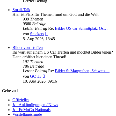
Letzter Beitrag
Small-Talk
Hier ist Platz für Themen rund um Gott und die Welt...
939
Themen
9560
Beiträge
Letzter Beitrag
Re:
Bilder US car Schrottplatz Os…
Neuester
von
Snickers
Beitrag
5. Aug 2026, 18:45
Bilder von Treffen
Ihr wart auf einem US Car Treffen und möchtet Bilder teilen?
Dann eröffnet hier einen Thread!
197
Themen
786
Beiträge
Letzter Beitrag
Re:
Bilder St Margrethen, Schweiz…
Neuester
von
GC-33
Beitrag
10. Aug 2026, 09:16
Gehe zu
Offizielles
↳ Ankündigungen / News
↳ FoMoCo Nationals
Vorstellungsrunde