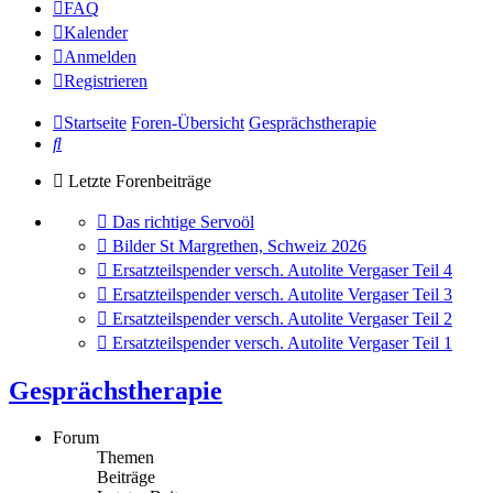
FAQ
Kalender
Anmelden
Registrieren
Startseite
Foren-Übersicht
Gesprächstherapie
Suche
Letzte Forenbeiträge
Gehe
Das richtige Servoöl
zum
Gehe
Bilder St Margrethen, Schweiz 2026
letzten
zum
Gehe
Ersatzteilspender versch. Autolite Vergaser Teil 4
Beitrag
letzten
zum
Gehe
Ersatzteilspender versch. Autolite Vergaser Teil 3
Beitrag
letzten
zum
Gehe
Ersatzteilspender versch. Autolite Vergaser Teil 2
Beitrag
letzten
zum
Gehe
Ersatzteilspender versch. Autolite Vergaser Teil 1
Beitrag
letzten
zum
Beitrag
letzten
Gesprächstherapie
Beitrag
Forum
Themen
Beiträge