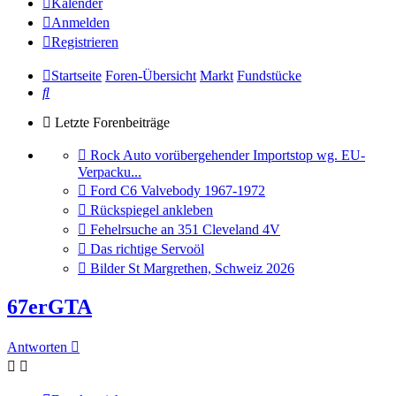
Kalender
Anmelden
Registrieren
Startseite
Foren-Übersicht
Markt
Fundstücke
Suche
Letzte Forenbeiträge
Gehe
Rock Auto vorübergehender Importstop wg. EU-
zum
Verpacku...
letzten
Gehe
Ford C6 Valvebody 1967-1972
Beitrag
zum
Gehe
Rückspiegel ankleben
letzten
zum
Gehe
Fehelrsuche an 351 Cleveland 4V
Beitrag
letzten
zum
Gehe
Das richtige Servoöl
Beitrag
letzten
zum
Gehe
Bilder St Margrethen, Schweiz 2026
Beitrag
letzten
zum
Beitrag
letzten
67erGTA
Beitrag
Antworten