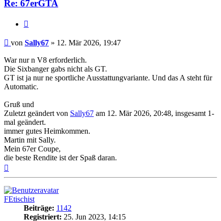
Re: 67erGTA
Zitat
Beitrag
von
Sally67
»
12. Mär 2026, 19:47
War nur n V8 erforderlich.
Die Sixbanger gabs nicht als GT.
GT ist ja nur ne sportliche Ausstattungvariante. Und das A steht für
Automatic.
Gruß und
Zuletzt geändert von
Sally67
am 12. Mär 2026, 20:48, insgesamt 1-
mal geändert.
immer gutes Heimkommen.
Martin mit Sally.
Mein 67er Coupe,
die beste Rendite ist der Spaß daran.
Nach
oben
FEtischist
Beiträge:
1142
Registriert:
25. Jun 2023, 14:15