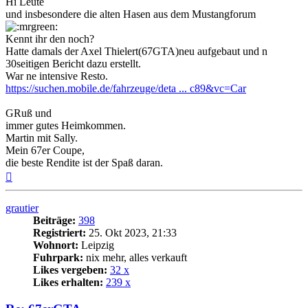
Hi Leute
und insbesondere die alten Hasen aus dem Mustangforum
Kennt ihr den noch?
Hatte damals der Axel Thielert(67GTA)neu aufgebaut und n
30seitigen Bericht dazu erstellt.
War ne intensive Resto.
https://suchen.mobile.de/fahrzeuge/deta ... c89&vc=Car
GRuß und
immer gutes Heimkommen.
Martin mit Sally.
Mein 67er Coupe,
die beste Rendite ist der Spaß daran.
Nach
oben
grautier
Beiträge:
398
Registriert:
25. Okt 2023, 21:33
Wohnort:
Leipzig
Fuhrpark:
nix mehr, alles verkauft
Likes vergeben:
32 x
Likes erhalten:
239 x