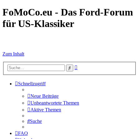
FoMoCo.eu - Das Ford-Forum
für US-Klassiker
☮ STOP WAR
Zum Inhalt
Erweiterte
Suche
Suche
Schnellzugriff
Neue Beiträge
Unbeantwortete Themen
Aktive Themen
Suche
FAQ