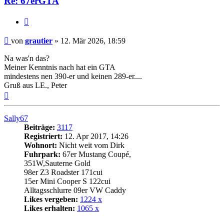
Re: 67erGTA
Zitat
Beitrag
von
grautier
»
12. Mär 2026, 18:59
Na was'n das?
Meiner Kenntnis nach hat ein GTA
mindestens nen 390-er und keinen 289-er....
Gruß aus LE., Peter
Nach
oben
Sally67
Beiträge:
3117
Registriert:
12. Apr 2017, 14:26
Wohnort:
Nicht weit vom Dirk
Fuhrpark:
67er Mustang Coupé,
351W,Sauterne Gold
98er Z3 Roadster 171cui
15er Mini Cooper S 122cui
Alltagsschlurre 09er VW Caddy
Likes vergeben:
1224 x
Likes erhalten:
1065 x