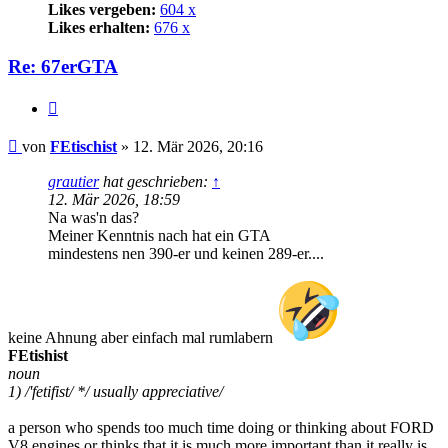
Likes vergeben:
604 x
Likes erhalten:
676 x
Re: 67erGTA
Zitat
Beitrag
von
FEtischist
»
12. Mär 2026, 20:16
grautier
hat geschrieben:
↑
12. Mär 2026, 18:59
Na was'n das?
Meiner Kenntnis nach hat ein GTA
mindestens nen 390-er und keinen 289-er....
keine Ahnung aber einfach mal rumlabern
FEtishist
noun
1) /'fetifist/ */ usually appreciative/
a person who spends too much time doing or thinking about FORD
V8 engines or thinks that it is much more important than it really is