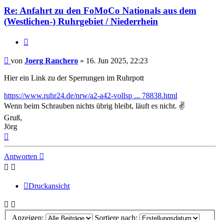
Re: Anfahrt zu den FoMoCo Nationals aus dem
(Westlichen-) Ruhrgebiet / Niederrhein
Zitat
Beitrag
von
Joerg Ranchero
»
16. Jun 2025, 22:23
Hier ein Link zu der Sperrungen im Ruhrpott
https://www.ruhr24.de/nrw/a2-a42-vollsp ... 78838.html
Wenn beim Schrauben nichts übrig bleibt, läuft es nicht. ✌
Gruß,
Jörg
Nach
oben
Antworten
Druckansicht
Anzeigen:
Sortiere nach: