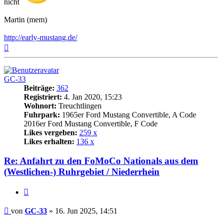
nicht
Martin (mem)
http://early-mustang.de/
Nach
oben
GC-33
Beiträge:
362
Registriert:
4. Jan 2020, 15:23
Wohnort:
Treuchtlingen
Fuhrpark:
1965er Ford Mustang Convertible, A Code
2016er Ford Mustang Convertible, F Code
Likes vergeben:
259 x
Likes erhalten:
136 x
Re: Anfahrt zu den FoMoCo Nationals aus dem
(Westlichen-) Ruhrgebiet / Niederrhein
Zitat
Beitrag
von
GC-33
»
16. Jun 2025, 14:51