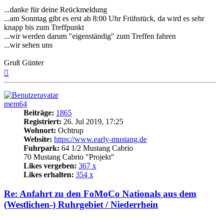
...danke für deine Reückmeldung
...am Sonntag gibt es erst ab 8:00 Uhr Frühstück, da wird es sehr
knapp bis zum Treffpunkt
...wir werden darum "eigenständig" zum Treffen fahren
...wir sehen uns
Gruß Günter
Nach
oben
mem64
Beiträge:
1865
Registriert:
26. Jul 2019, 17:25
Wohnort:
Ochtrup
Website:
https://www.early-mustang.de
Fuhrpark:
64 1/2 Mustang Cabrio
70 Mustang Cabrio "Projekt"
Likes vergeben:
367 x
Likes erhalten:
354 x
Re: Anfahrt zu den FoMoCo Nationals aus dem
(Westlichen-) Ruhrgebiet / Niederrhein