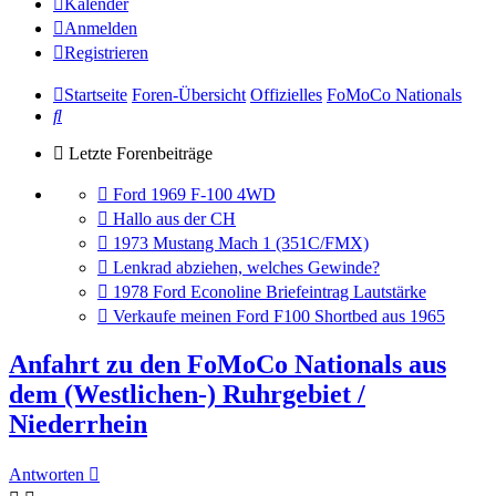
Kalender
Anmelden
Registrieren
Startseite
Foren-Übersicht
Offizielles
FoMoCo Nationals
Suche
Letzte Forenbeiträge
Gehe
Ford 1969 F-100 4WD
zum
Gehe
Hallo aus der CH
letzten
zum
Gehe
1973 Mustang Mach 1 (351C/FMX)
Beitrag
letzten
zum
Gehe
Lenkrad abziehen, welches Gewinde?
Beitrag
letzten
zum
Gehe
1978 Ford Econoline Briefeintrag Lautstärke
Beitrag
letzten
zum
Gehe
Verkaufe meinen Ford F100 Shortbed aus 1965
Beitrag
letzten
zum
Beitrag
letzten
Anfahrt zu den FoMoCo Nationals aus
Beitrag
dem (Westlichen-) Ruhrgebiet /
Niederrhein
Antworten