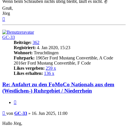
Wenn beim Schrauben nichts übrig bleibt, läuft es nicht. ✌
Gruß,
Jörg
Nach
oben
GC-33
Beiträge:
362
Registriert:
4. Jan 2020, 15:23
Wohnort:
Treuchtlingen
Fuhrpark:
1965er Ford Mustang Convertible, A Code
2016er Ford Mustang Convertible, F Code
Likes vergeben:
259 x
Likes erhalten:
136 x
Re: Anfahrt zu den FoMoCo Nationals aus dem
(Westlichen-) Ruhrgebiet / Niederrhein
Zitat
Beitrag
von
GC-33
»
16. Jun 2025, 11:00
Hallo Jörg,