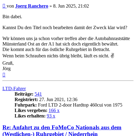
Beitrag
von
Joerg Ranchero
»
8. Jun 2025, 21:02
Bin dabei.
Kannst Du den Titel noch bearbeiten damit der Zweck klar wird?
Wir können uns ja schon vorher treffen aber die Autobahnraststätte
Münsterland Ost an der A1 hat sich doch eigentlich bewährt.
Die kommt auch für das östliche Ruhrgebiet in Betracht.
Wenn beim Schrauben nichts übrig bleibt, läuft es nicht. ✌
Gruß,
Jörg
Nach
oben
LTD-Fahrer
Beiträge:
541
Registriert:
27. Jun 2021, 12:36
Fuhrpark:
Ford LTD 2-door Hardtop 460cui von 1975
Likes vergeben:
166 x
Likes erhalten:
93 x
Re: Anfahrt zu den FoMoCo Nationals aus dem
(Westlichen-) Ruhrgebiet / Niederrhein