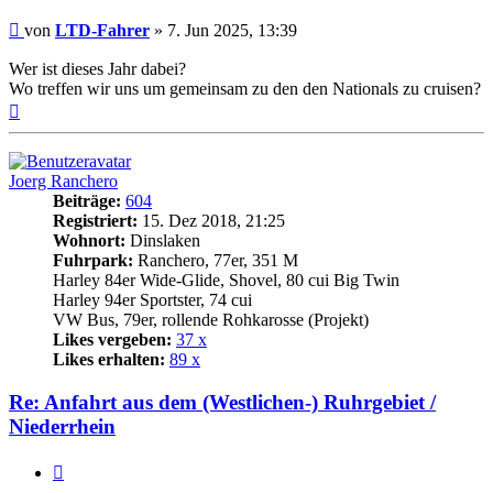
Beitrag
von
LTD-Fahrer
»
7. Jun 2025, 13:39
Wer ist dieses Jahr dabei?
Wo treffen wir uns um gemeinsam zu den den Nationals zu cruisen?
Nach
oben
Joerg Ranchero
Beiträge:
604
Registriert:
15. Dez 2018, 21:25
Wohnort:
Dinslaken
Fuhrpark:
Ranchero, 77er, 351 M
Harley 84er Wide-Glide, Shovel, 80 cui Big Twin
Harley 94er Sportster, 74 cui
VW Bus, 79er, rollende Rohkarosse (Projekt)
Likes vergeben:
37 x
Likes erhalten:
89 x
Re: Anfahrt aus dem (Westlichen-) Ruhrgebiet /
Niederrhein
Zitat