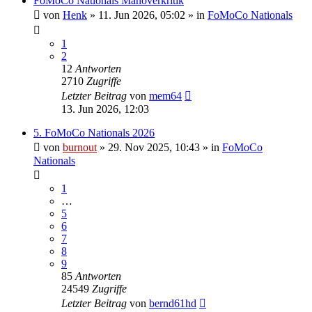
FoMoCo Nationals Manöverkritik
von
Henk
» 11. Jun 2026, 05:02 » in
FoMoCo Nationals
1
2
12
Antworten
2710
Zugriffe
Letzter Beitrag
von
mem64
13. Jun 2026, 12:03
5. FoMoCo Nationals 2026
von
burnout
» 29. Nov 2025, 10:43 » in
FoMoCo
Nationals
1
…
5
6
7
8
9
85
Antworten
24549
Zugriffe
Letzter Beitrag
von
bernd61hd