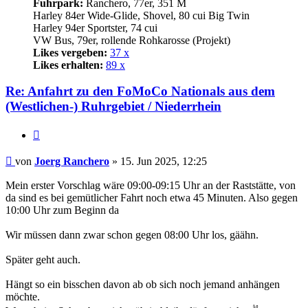
Fuhrpark:
Ranchero, 77er, 351 M
Harley 84er Wide-Glide, Shovel, 80 cui Big Twin
Harley 94er Sportster, 74 cui
VW Bus, 79er, rollende Rohkarosse (Projekt)
Likes vergeben:
37 x
Likes erhalten:
89 x
Re: Anfahrt zu den FoMoCo Nationals aus dem
(Westlichen-) Ruhrgebiet / Niederrhein
Zitat
Beitrag
von
Joerg Ranchero
»
15. Jun 2025, 12:25
Mein erster Vorschlag wäre 09:00-09:15 Uhr an der Raststätte, von
da sind es bei gemütlicher Fahrt noch etwa 45 Minuten. Also gegen
10:00 Uhr zum Beginn da
Wir müssen dann zwar schon gegen 08:00 Uhr los, gäähn.
Später geht auch.
Hängt so ein bisschen davon ab ob sich noch jemand anhängen
möchte.