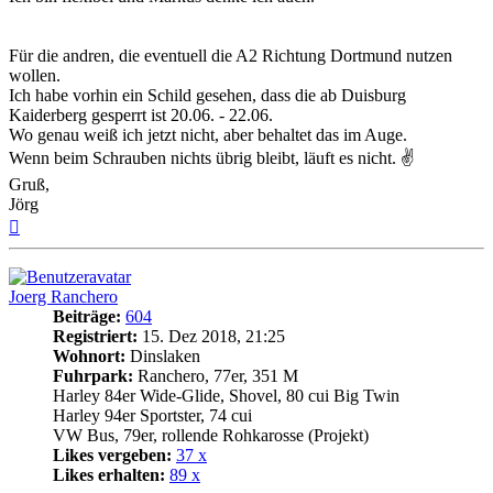
Für die andren, die eventuell die A2 Richtung Dortmund nutzen
wollen.
Ich habe vorhin ein Schild gesehen, dass die ab Duisburg
Kaiderberg gesperrt ist 20.06. - 22.06.
Wo genau weiß ich jetzt nicht, aber behaltet das im Auge.
Wenn beim Schrauben nichts übrig bleibt, läuft es nicht. ✌
Gruß,
Jörg
Nach
oben
Joerg Ranchero
Beiträge:
604
Registriert:
15. Dez 2018, 21:25
Wohnort:
Dinslaken
Fuhrpark:
Ranchero, 77er, 351 M
Harley 84er Wide-Glide, Shovel, 80 cui Big Twin
Harley 94er Sportster, 74 cui
VW Bus, 79er, rollende Rohkarosse (Projekt)
Likes vergeben:
37 x
Likes erhalten:
89 x