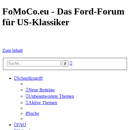
FoMoCo.eu - Das Ford-Forum
für US-Klassiker
☮ STOP WAR
Zum Inhalt
Erweiterte
Suche
Suche
Schnellzugriff
Neue Beiträge
Unbeantwortete Themen
Aktive Themen
Suche
FAQ