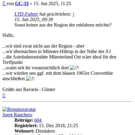
Beitrag
von
GC-33
»
15. Jun 2025, 11:25
LTD-Fahrer
hat geschrieben:
↑
15. Jun 2025, 09:39
Sonst keiner aus der Region der mitfahren möchte?
Hallo,
...wir sind zwar nicht aus der Region - aber
...wir übernachten in Münster-Hiltrup in der Nähe der A1
...die Autobahnraststätte Münsterland Ost wäre ideal für den
Treffpunkt
...wann seit ihr voraussichtlich dort
...wir würden uns ggf. mit dem blauen 1965er Convertible
anschließen
Grüße aus Bavaria - Günter
Nach
oben
Joerg Ranchero
Beiträge:
604
Registriert:
15. Dez 2018, 21:25
Wohnort:
Dinslaken