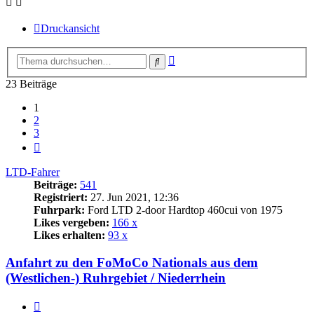
Druckansicht
Erweiterte
Suche
Suche
23 Beiträge
1
2
3
Nächste
LTD-Fahrer
Beiträge:
541
Registriert:
27. Jun 2021, 12:36
Fuhrpark:
Ford LTD 2-door Hardtop 460cui von 1975
Likes vergeben:
166 x
Likes erhalten:
93 x
Anfahrt zu den FoMoCo Nationals aus dem
(Westlichen-) Ruhrgebiet / Niederrhein
Zitat