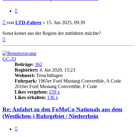
Zitat
Beitrag
von
LTD-Fahrer
»
15. Jun 2025, 09:39
Sonst keiner aus der Region der mitfahren möchte?
Nach
oben
GC-33
Beiträge:
362
Registriert:
4. Jan 2020, 15:23
Wohnort:
Treuchtlingen
Fuhrpark:
1965er Ford Mustang Convertible, A Code
2016er Ford Mustang Convertible, F Code
Likes vergeben:
259 x
Likes erhalten:
136 x
Re: Anfahrt zu den FoMoCo Nationals aus dem
(Westlichen-) Ruhrgebiet / Niederrhein
Zitat