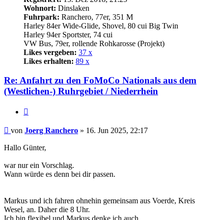
Wohnort:
Dinslaken
Fuhrpark:
Ranchero, 77er, 351 M
Harley 84er Wide-Glide, Shovel, 80 cui Big Twin
Harley 94er Sportster, 74 cui
VW Bus, 79er, rollende Rohkarosse (Projekt)
Likes vergeben:
37 x
Likes erhalten:
89 x
Re: Anfahrt zu den FoMoCo Nationals aus dem
(Westlichen-) Ruhrgebiet / Niederrhein
Zitat
Beitrag
von
Joerg Ranchero
»
16. Jun 2025, 22:17
Hallo Günter,
war nur ein Vorschlag.
Wann würde es denn bei dir passen.
Markus und ich fahren ohnehin gemeinsam aus Voerde, Kreis
Wesel, an. Daher die 8 Uhr.
Ich bin flexibel und Markus denke ich auch.