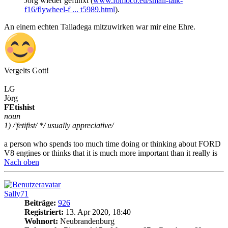
Jörg wieder gefunxt (
www.fomoco.eu/small-talk-
f16/flywheel-f ... t5989.html
).
An einem echten Talladega mitzuwirken war mir eine Ehre.
Vergelts Gott!
LG
Jörg
FEtishist
noun
1) /'fetifist/ */ usually appreciative/
a person who spends too much time doing or thinking about FORD
V8 engines or thinks that it is much more important than it really is
Nach oben
Sally71
Beiträge:
926
Registriert:
13. Apr 2020, 18:40
Wohnort:
Neubrandenburg