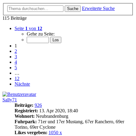
Erweiterte Suche
Suche
115 Beiträge
Seite
1
von
12
Gehe zu Seite:
1
2
3
4
5
…
12
Nächste
Sally71
Beiträge:
926
Registriert:
13. Apr 2020, 18:40
Wohnort:
Neubrandenburg
Fuhrpark:
71er und 17er Mustang, 67er Ranchero, 69er
Torino, 69er Cyclone
Likes vergeben:
1050 x