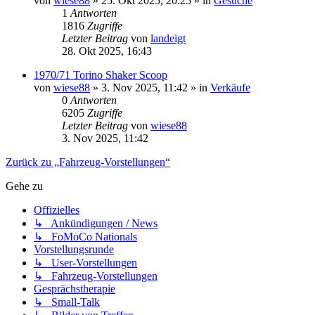
von
wiese88
» 25. Okt 2025, 20:25 » in
Gesuche
1
Antworten
1816
Zugriffe
Letzter Beitrag
von
landeigt
28. Okt 2025, 16:43
1970/71 Torino Shaker Scoop
von
wiese88
» 3. Nov 2025, 11:42 » in
Verkäufe
0
Antworten
6205
Zugriffe
Letzter Beitrag
von
wiese88
3. Nov 2025, 11:42
Zurück zu „Fahrzeug-Vorstellungen“
Gehe zu
Offizielles
↳ Ankündigungen / News
↳ FoMoCo Nationals
Vorstellungsrunde
↳ User-Vorstellungen
↳ Fahrzeug-Vorstellungen
Gesprächstherapie
↳ Small-Talk