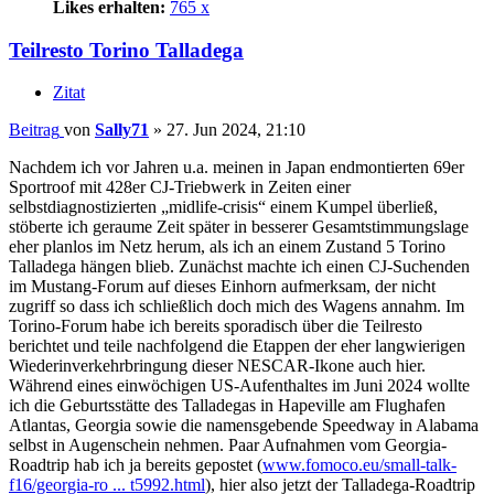
Likes erhalten:
765 x
Teilresto Torino Talladega
Zitat
Beitrag
von
Sally71
»
27. Jun 2024, 21:10
Nachdem ich vor Jahren u.a. meinen in Japan endmontierten 69er
Sportroof mit 428er CJ-Triebwerk in Zeiten einer
selbstdiagnostizierten „midlife-crisis“ einem Kumpel überließ,
stöberte ich geraume Zeit später in besserer Gesamtstimmungslage
eher planlos im Netz herum, als ich an einem Zustand 5 Torino
Talladega hängen blieb. Zunächst machte ich einen CJ-Suchenden
im Mustang-Forum auf dieses Einhorn aufmerksam, der nicht
zugriff so dass ich schließlich doch mich des Wagens annahm. Im
Torino-Forum habe ich bereits sporadisch über die Teilresto
berichtet und teile nachfolgend die Etappen der eher langwierigen
Wiederinverkehrbringung dieser NESCAR-Ikone auch hier.
Während eines einwöchigen US-Aufenthaltes im Juni 2024 wollte
ich die Geburtsstätte des Talladegas in Hapeville am Flughafen
Atlantas, Georgia sowie die namensgebende Speedway in Alabama
selbst in Augenschein nehmen. Paar Aufnahmen vom Georgia-
Roadtrip hab ich ja bereits gepostet (
www.fomoco.eu/small-talk-
f16/georgia-ro ... t5992.html
), hier also jetzt der Talladega-Roadtrip