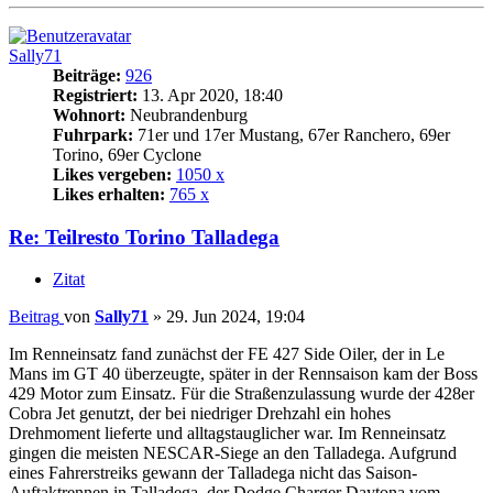
Sally71
Beiträge:
926
Registriert:
13. Apr 2020, 18:40
Wohnort:
Neubrandenburg
Fuhrpark:
71er und 17er Mustang, 67er Ranchero, 69er
Torino, 69er Cyclone
Likes vergeben:
1050 x
Likes erhalten:
765 x
Re: Teilresto Torino Talladega
Zitat
Beitrag
von
Sally71
»
29. Jun 2024, 19:04
Im Renneinsatz fand zunächst der FE 427 Side Oiler, der in Le
Mans im GT 40 überzeugte, später in der Rennsaison kam der Boss
429 Motor zum Einsatz. Für die Straßenzulassung wurde der 428er
Cobra Jet genutzt, der bei niedriger Drehzahl ein hohes
Drehmoment lieferte und alltagstauglicher war. Im Renneinsatz
gingen die meisten NESCAR-Siege an den Talladega. Aufgrund
eines Fahrerstreiks gewann der Talladega nicht das Saison-
Auftaktrennen in Talladega, der Dodge Charger Daytona vom