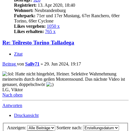
Registriert:
13. Apr 2020, 18:40
Wohnort:
Neubrandenburg
Fuhrpark:
71er und 17er Mustang, 67er Ranchero, 69er
Torino, 69er Cyclone
Likes vergeben:
1050 x
Likes erhalten:
765 x
Re: Teilresto Torino Talladega
Zitat
Beitrag
von
Sally71
»
29. Jun 2024, 19:17
Hatte nicht hingehört, Heiner. Selektive Wahrnehmung
meinerseits durch den geilen Motorensound. Das nächste Video ist
genauer, doppelschwör
LG, Viktor
Nach oben
Antworten
Druckansicht
Anzeigen:
Sortiere nach: