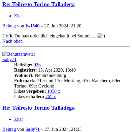
Re: Teilresto Torino Talladega
Zitat
Beitrag
von
IwI540
»
27. Jun 2024, 21:20
Hoffe Du hast ordentlich eingekauft bei Summit....
Nach oben
Sally71
Beiträge:
926
Registriert:
13. Apr 2020, 18:40
Wohnort:
Neubrandenburg
Fuhrpark:
71er und 17er Mustang, 67er Ranchero, 69er
Torino, 69er Cyclone
Likes vergeben:
1050 x
Likes erhalten:
765 x
Re: Teilresto Torino Talladega
Zitat
Beitrag
von
Sally71
»
27. Jun 2024, 21:33