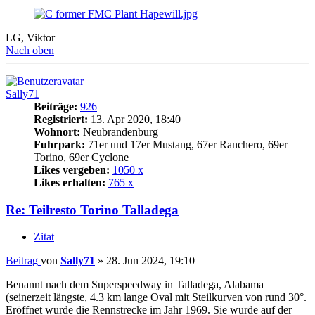
LG, Viktor
Nach oben
Sally71
Beiträge:
926
Registriert:
13. Apr 2020, 18:40
Wohnort:
Neubrandenburg
Fuhrpark:
71er und 17er Mustang, 67er Ranchero, 69er
Torino, 69er Cyclone
Likes vergeben:
1050 x
Likes erhalten:
765 x
Re: Teilresto Torino Talladega
Zitat
Beitrag
von
Sally71
»
28. Jun 2024, 19:10
Benannt nach dem Superspeedway in Talladega, Alabama
(seinerzeit längste, 4.3 km lange Oval mit Steilkurven von rund 30°.
Eröffnet wurde die Rennstrecke im Jahr 1969. Sie wurde auf der