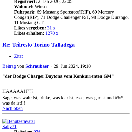
Registriert:
2. Jan 2020, 22:05
Wohnort:
Winsen
Fuhrpark:
69 Mustang Sportsroof(RIP), 69 Mercury
Cougar(RIP), 71 Dodge Challenger R/T, 98 Dodge Durango,
11 Mustang GT
Likes vergeben:
31 x
Likes erhalten:
1270 x
Re: Teilresto Torino Talladega
Zitat
Beitrag
von
Schraubaer
»
29. Jun 2024, 19:10
"der Dodge Charger Daytona vom Konkurrenten GM"
HÄÄÄÄÄH???
Sage, was wahr ist, trinke, was klar ist, esse, was gar ist und #%*,
was da ist!!!
Nach oben
Sally71
Beiträge:
926