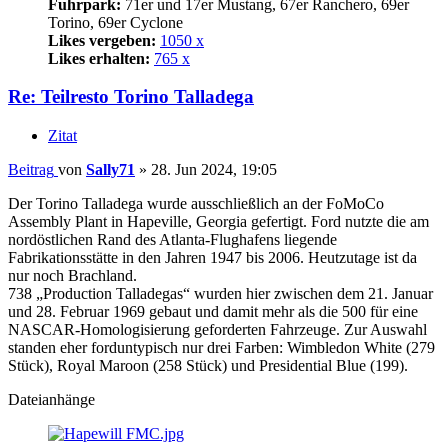
Fuhrpark:
71er und 17er Mustang, 67er Ranchero, 69er
Torino, 69er Cyclone
Likes vergeben:
1050 x
Likes erhalten:
765 x
Re: Teilresto Torino Talladega
Zitat
Beitrag
von
Sally71
»
28. Jun 2024, 19:05
Der Torino Talladega wurde ausschließlich an der FoMoCo
Assembly Plant in Hapeville, Georgia gefertigt. Ford nutzte die am
nordöstlichen Rand des Atlanta-Flughafens liegende
Fabrikationsstätte in den Jahren 1947 bis 2006. Heutzutage ist da
nur noch Brachland.
738 „Production Talladegas“ wurden hier zwischen dem 21. Januar
und 28. Februar 1969 gebaut und damit mehr als die 500 für eine
NASCAR-Homologisierung geforderten Fahrzeuge. Zur Auswahl
standen eher forduntypisch nur drei Farben: Wimbledon White (279
Stück), Royal Maroon (258 Stück) und Presidential Blue (199).
Dateianhänge