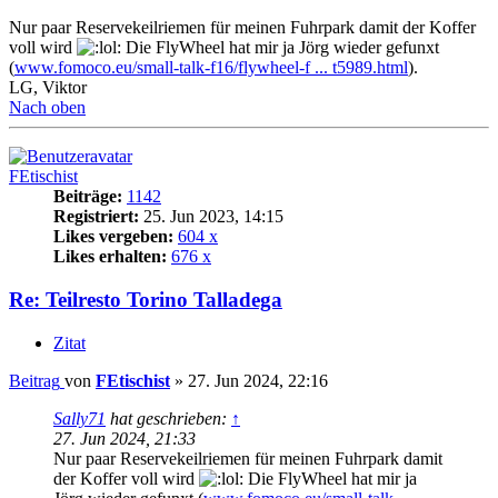
Nur paar Reservekeilriemen für meinen Fuhrpark damit der Koffer
voll wird
Die FlyWheel hat mir ja Jörg wieder gefunxt
(
www.fomoco.eu/small-talk-f16/flywheel-f ... t5989.html
).
LG, Viktor
Nach oben
FEtischist
Beiträge:
1142
Registriert:
25. Jun 2023, 14:15
Likes vergeben:
604 x
Likes erhalten:
676 x
Re: Teilresto Torino Talladega
Zitat
Beitrag
von
FEtischist
»
27. Jun 2024, 22:16
Sally71
hat geschrieben:
↑
27. Jun 2024, 21:33
Nur paar Reservekeilriemen für meinen Fuhrpark damit
der Koffer voll wird
Die FlyWheel hat mir ja