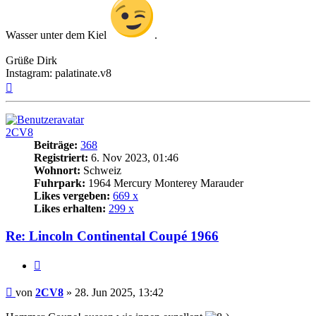
Wasser unter dem Kiel
.
Grüße Dirk
Instagram: palatinate.v8
Nach
oben
2CV8
Beiträge:
368
Registriert:
6. Nov 2023, 01:46
Wohnort:
Schweiz
Fuhrpark:
1964 Mercury Monterey Marauder
Likes vergeben:
669 x
Likes erhalten:
299 x
Re: Lincoln Continental Coupé 1966
Zitat
Beitrag
von
2CV8
»
28. Jun 2025, 13:42