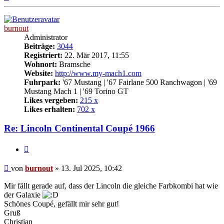
oben
burnout
Administrator
Beiträge:
3044
Registriert:
22. Mär 2017, 11:55
Wohnort:
Bramsche
Website:
http://www.my-mach1.com
Fuhrpark:
'67 Mustang | '67 Fairlane 500 Ranchwagon | '69
Mustang Mach 1 | '69 Torino GT
Likes vergeben:
215 x
Likes erhalten:
702 x
Re: Lincoln Continental Coupé 1966
Zitat
Beitrag
von
burnout
»
13. Jul 2025, 10:42
Mir fällt gerade auf, dass der Lincoln die gleiche Farbkombi hat wie
der Galaxie
Schönes Coupé, gefällt mir sehr gut!
Gruß
Christian