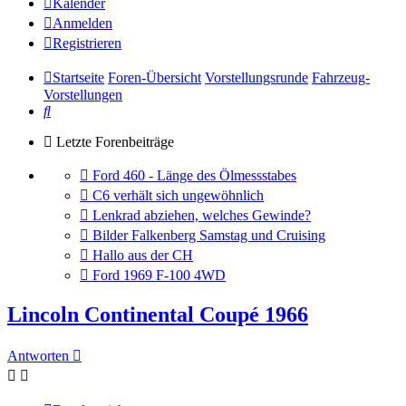
Kalender
Anmelden
Registrieren
Startseite
Foren-Übersicht
Vorstellungsrunde
Fahrzeug-
Vorstellungen
Suche
Letzte Forenbeiträge
Gehe
Ford 460 - Länge des Ölmessstabes
zum
Gehe
C6 verhält sich ungewöhnlich
letzten
zum
Gehe
Lenkrad abziehen, welches Gewinde?
Beitrag
letzten
zum
Gehe
Bilder Falkenberg Samstag und Cruising
Beitrag
letzten
zum
Gehe
Hallo aus der CH
Beitrag
letzten
zum
Gehe
Ford 1969 F-100 4WD
Beitrag
letzten
zum
Beitrag
letzten
Lincoln Continental Coupé 1966
Beitrag
Antworten