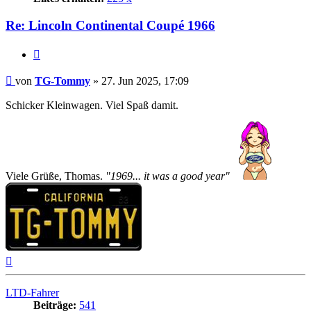
Re: Lincoln Continental Coupé 1966
Zitat
Beitrag
von
TG-Tommy
»
27. Jun 2025, 17:09
Schicker Kleinwagen. Viel Spaß damit.
Viele Grüße, Thomas.
"1969... it was a good year"
Nach
oben
LTD-Fahrer
Beiträge:
541