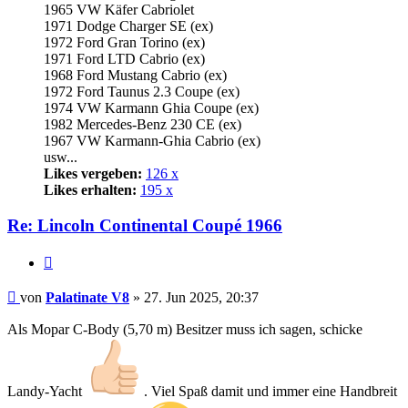
1965 VW Käfer Cabriolet
1971 Dodge Charger SE (ex)
1972 Ford Gran Torino (ex)
1971 Ford LTD Cabrio (ex)
1968 Ford Mustang Cabrio (ex)
1972 Ford Taunus 2.3 Coupe (ex)
1974 VW Karmann Ghia Coupe (ex)
1982 Mercedes-Benz 230 CE (ex)
1967 VW Karmann-Ghia Cabrio (ex)
usw...
Likes vergeben:
126 x
Likes erhalten:
195 x
Re: Lincoln Continental Coupé 1966
Zitat
Beitrag
von
Palatinate V8
»
27. Jun 2025, 20:37
Als Mopar C-Body (5,70 m) Besitzer muss ich sagen, schicke
Landy-Yacht
. Viel Spaß damit und immer eine Handbreit