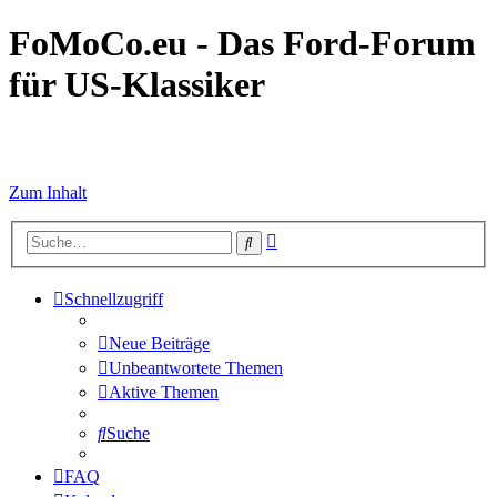
FoMoCo.eu - Das Ford-Forum
für US-Klassiker
☮ STOP WAR
Zum Inhalt
Erweiterte
Suche
Suche
Schnellzugriff
Neue Beiträge
Unbeantwortete Themen
Aktive Themen
Suche
FAQ