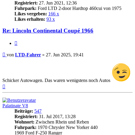
Registriert:
27. Jun 2021, 12:36
Fuhrpark:
Ford LTD 2-door Hardtop 460cui von 1975
Likes vergeben:
166 x
Likes erhalten:
93 x
Re: Lincoln Continental Coupé 1966
Zitat
Beitrag
von
LTD-Fahrer
»
27. Jun 2025, 19:41
Schicker Autowagen. Das waren wenigstens noch Autos
Nach
oben
Palatinate V8
Beiträge:
547
Registriert:
31. Jul 2017, 13:28
Wohnort:
Zwischen Rhein und Reben
Fuhrpark:
1970 Chrysler New Yorker 440
1969 Ford F-250 Ranger