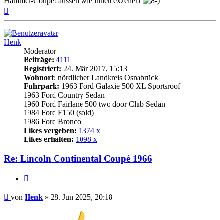
Hammer-Coupe! aussen wie innen exzellent
Nach
oben
Henk
Moderator
Beiträge:
4111
Registriert:
24. Mär 2017, 15:13
Wohnort:
nördlicher Landkreis Osnabrück
Fuhrpark:
1963 Ford Galaxie 500 XL Sportsroof
1963 Ford Country Sedan
1960 Ford Fairlane 500 two door Club Sedan
1984 Ford F150 (sold)
1986 Ford Bronco
Likes vergeben:
1374 x
Likes erhalten:
1098 x
Re: Lincoln Continental Coupé 1966
Zitat
Beitrag
von
Henk
»
28. Jun 2025, 20:18