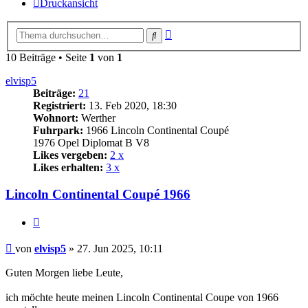
Druckansicht
Erweiterte
Suche
Suche
10 Beiträge • Seite
1
von
1
elvisp5
Beiträge:
21
Registriert:
13. Feb 2020, 18:30
Wohnort:
Werther
Fuhrpark:
1966 Lincoln Continental Coupé
1976 Opel Diplomat B V8
Likes vergeben:
2 x
Likes erhalten:
3 x
Lincoln Continental Coupé 1966
Zitat
Beitrag
von
elvisp5
»
27. Jun 2025, 10:11
Guten Morgen liebe Leute,
ich möchte heute meinen Lincoln Continental Coupe von 1966