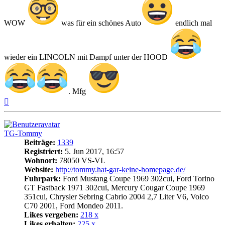
WOW
was für ein schönes Auto
endlich mal
wieder ein LINCOLN mit Dampf unter der HOOD
. Mfg
Nach
oben
TG-Tommy
Beiträge:
1339
Registriert:
5. Jun 2017, 16:57
Wohnort:
78050 VS-VL
Website:
http://tommy.hat-gar-keine-homepage.de/
Fuhrpark:
Ford Mustang Coupe 1969 302cui, Ford Torino
GT Fastback 1971 302cui, Mercury Cougar Coupe 1969
351cui, Chrysler Sebring Cabrio 2004 2,7 Liter V6, Volco
C70 2001, Ford Mondeo 2011.
Likes vergeben:
218 x
Likes erhalten:
225 x