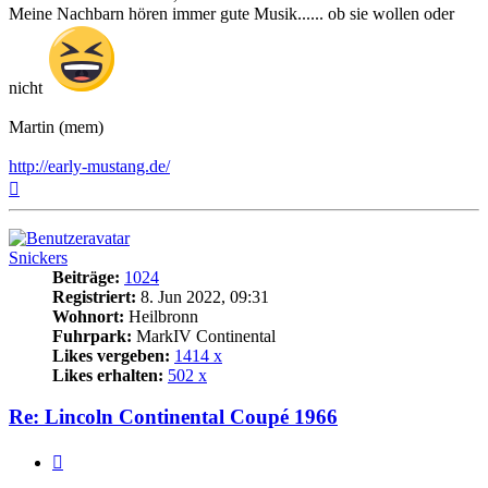
Meine Nachbarn hören immer gute Musik...... ob sie wollen oder
nicht
Martin (mem)
http://early-mustang.de/
Nach
oben
Snickers
Beiträge:
1024
Registriert:
8. Jun 2022, 09:31
Wohnort:
Heilbronn
Fuhrpark:
MarkIV Continental
Likes vergeben:
1414 x
Likes erhalten:
502 x
Re: Lincoln Continental Coupé 1966
Zitat