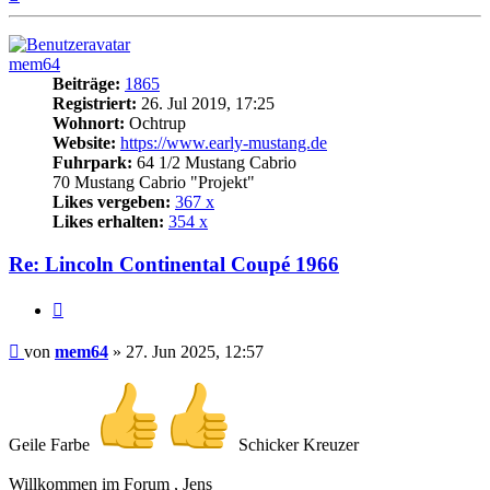
oben
mem64
Beiträge:
1865
Registriert:
26. Jul 2019, 17:25
Wohnort:
Ochtrup
Website:
https://www.early-mustang.de
Fuhrpark:
64 1/2 Mustang Cabrio
70 Mustang Cabrio "Projekt"
Likes vergeben:
367 x
Likes erhalten:
354 x
Re: Lincoln Continental Coupé 1966
Zitat
Beitrag
von
mem64
»
27. Jun 2025, 12:57
Geile Farbe
Schicker Kreuzer
Willkommen im Forum , Jens