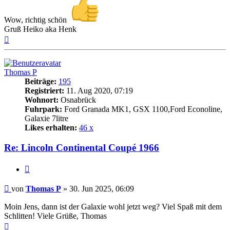
Wow, richtig schön
Gruß Heiko aka Henk
Nach
oben
Thomas P
Beiträge:
195
Registriert:
11. Aug 2020, 07:19
Wohnort:
Osnabrück
Fuhrpark:
Ford Granada MK1, GSX 1100,Ford Econoline,
Galaxie 7litre
Likes erhalten:
46 x
Re: Lincoln Continental Coupé 1966
Zitat
Beitrag
von
Thomas P
»
30. Jun 2025, 06:09
Moin Jens, dann ist der Galaxie wohl jetzt weg? Viel Spaß mit dem
Schlitten! Viele Grüße, Thomas
Nach