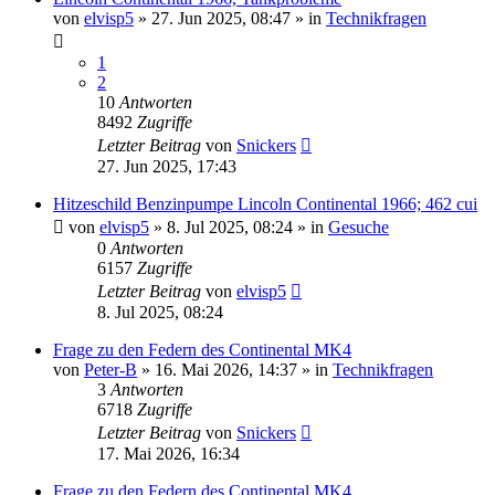
von
elvisp5
» 27. Jun 2025, 08:47 » in
Technikfragen
1
2
10
Antworten
8492
Zugriffe
Letzter Beitrag
von
Snickers
27. Jun 2025, 17:43
Hitzeschild Benzinpumpe Lincoln Continental 1966; 462 cui
von
elvisp5
» 8. Jul 2025, 08:24 » in
Gesuche
0
Antworten
6157
Zugriffe
Letzter Beitrag
von
elvisp5
8. Jul 2025, 08:24
Frage zu den Federn des Continental MK4
von
Peter-B
» 16. Mai 2026, 14:37 » in
Technikfragen
3
Antworten
6718
Zugriffe
Letzter Beitrag
von
Snickers
17. Mai 2026, 16:34
Frage zu den Federn des Continental MK4