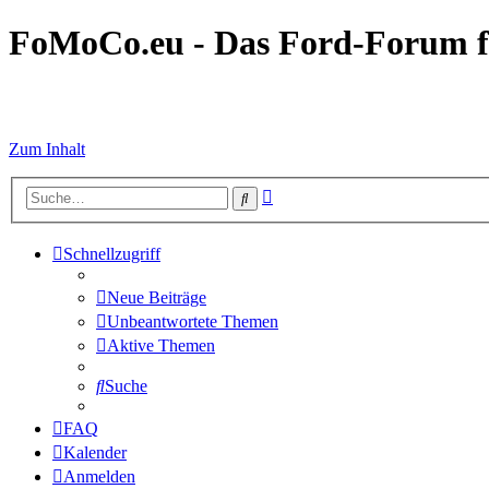
FoMoCo.eu - Das Ford-Forum f
☮ STOP WAR
Zum Inhalt
Erweiterte
Suche
Suche
Schnellzugriff
Neue Beiträge
Unbeantwortete Themen
Aktive Themen
Suche
FAQ
Kalender
Anmelden