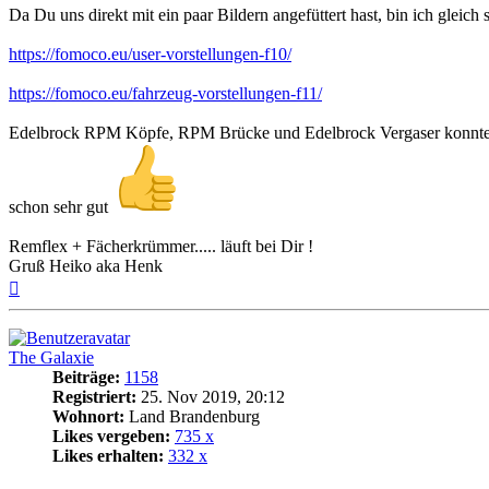
Da Du uns direkt mit ein paar Bildern angefüttert hast, bin ich glei
https://fomoco.eu/user-vorstellungen-f10/
https://fomoco.eu/fahrzeug-vorstellungen-f11/
Edelbrock RPM Köpfe, RPM Brücke und Edelbrock Vergaser konnte ich 
schon sehr gut
Remflex + Fächerkrümmer..... läuft bei Dir !
Gruß Heiko aka Henk
Nach
oben
The Galaxie
Beiträge:
1158
Registriert:
25. Nov 2019, 20:12
Wohnort:
Land Brandenburg
Likes vergeben:
735 x
Likes erhalten:
332 x