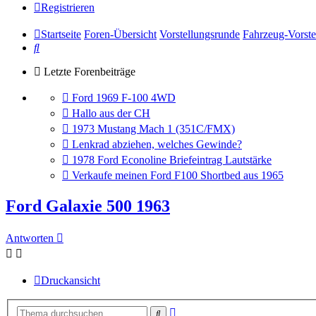
Registrieren
Startseite
Foren-Übersicht
Vorstellungsrunde
Fahrzeug-Vorste
Suche
Letzte Forenbeiträge
Gehe
Ford 1969 F-100 4WD
zum
Gehe
Hallo aus der CH
letzten
zum
Gehe
1973 Mustang Mach 1 (351C/FMX)
Beitrag
letzten
zum
Gehe
Lenkrad abziehen, welches Gewinde?
Beitrag
letzten
zum
Gehe
1978 Ford Econoline Briefeintrag Lautstärke
Beitrag
letzten
zum
Gehe
Verkaufe meinen Ford F100 Shortbed aus 1965
Beitrag
letzten
zum
Beitrag
letzten
Ford Galaxie 500 1963
Beitrag
Antworten
Druckansicht
Erweiterte
Suche