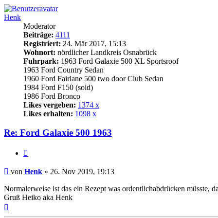
Henk
Moderator
Beiträge:
4111
Registriert:
24. Mär 2017, 15:13
Wohnort:
nördlicher Landkreis Osnabrück
Fuhrpark:
1963 Ford Galaxie 500 XL Sportsroof
1963 Ford Country Sedan
1960 Ford Fairlane 500 two door Club Sedan
1984 Ford F150 (sold)
1986 Ford Bronco
Likes vergeben:
1374 x
Likes erhalten:
1098 x
Re: Ford Galaxie 500 1963
Zitat
Beitrag
von
Henk
»
26. Nov 2019, 19:13
Normalerweise ist das ein Rezept was ordentlichabdrücken müsste, 
Gruß Heiko aka Henk
Nach
oben