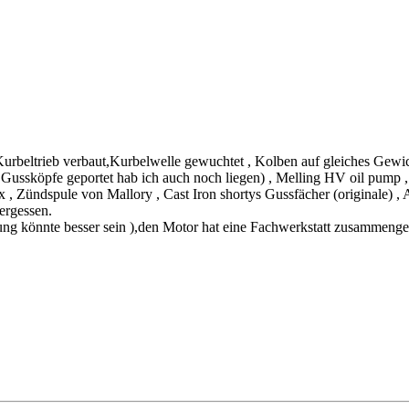
beltrieb verbaut,Kurbelwelle gewuchtet , Kolben auf gleiches Gewich
Gussköpfe geportet hab ich auch noch liegen) , Melling HV oil pump
nix , Zündspule von Mallory , Cast Iron shortys Gussfächer (originale) 
ergessen.
stung könnte besser sein ),den Motor hat eine Fachwerkstatt zusammeng