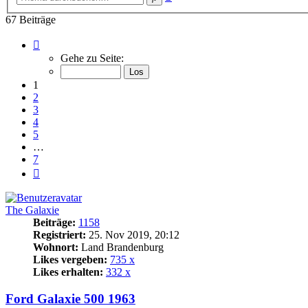
Suche
67 Beiträge
Seite
1
Gehe zu Seite:
von
7
1
2
3
4
5
…
7
Nächste
The Galaxie
Beiträge:
1158
Registriert:
25. Nov 2019, 20:12
Wohnort:
Land Brandenburg
Likes vergeben:
735 x
Likes erhalten:
332 x
Ford Galaxie 500 1963