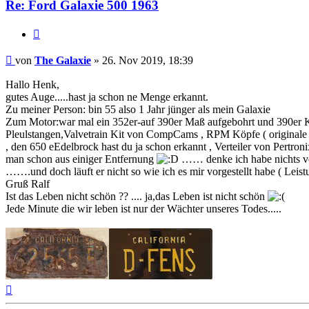
Re: Ford Galaxie 500 1963
Zitat
Beitrag
von
The Galaxie
»
26. Nov 2019, 18:39
Hallo Henk,
gutes Auge.....hast ja schon ne Menge erkannt.
Zu meiner Person: bin 55 also 1 Jahr jünger als mein Galaxie
Zum Motor:war mal ein 352er-auf 390er Maß aufgebohrt und 390er Kur
Pleulstangen,Valvetrain Kit von CompCams , RPM Köpfe ( originale 
, den 650 eEdelbrock hast du ja schon erkannt , Verteiler von Pertro
man schon aus einiger Entfernung
…… denke ich habe nichts v
…….und doch läuft er nicht so wie ich es mir vorgestellt habe ( Lei
Gruß Ralf
Ist das Leben nicht schön ?? .... ja,das Leben ist nicht schön
Jede Minute die wir leben ist nur der Wächter unseres Todes.....
Nach
oben