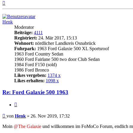
Nach
oben
Henk
Moderator
Beiträge:
4111
Registriert:
24. Mär 2017, 15:13
Wohnort:
nördlicher Landkreis Osnabrück
Fuhrpark:
1963 Ford Galaxie 500 XL Sportsroof
1963 Ford Country Sedan
1960 Ford Fairlane 500 two door Club Sedan
1984 Ford F150 (sold)
1986 Ford Bronco
Likes vergeben:
1374 x
Likes erhalten:
1098 x
Re: Ford Galaxie 500 1963
Zitat
Beitrag
von
Henk
»
26. Nov 2019, 17:32
Moin
@The Galaxie
und willkommen im FoMoCo Forum, endlich mal