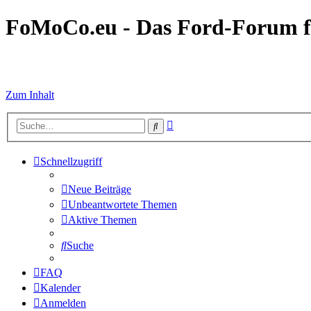
FoMoCo.eu - Das Ford-Forum f
☮ STOP WAR
Zum Inhalt
Erweiterte
Suche
Suche
Schnellzugriff
Neue Beiträge
Unbeantwortete Themen
Aktive Themen
Suche
FAQ
Kalender
Anmelden