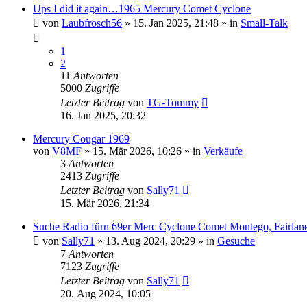
Ups I did it again…1965 Mercury Comet Cyclone
von
Laubfrosch56
» 15. Jan 2025, 21:48 » in
Small-Talk
1
2
11
Antworten
5000
Zugriffe
Letzter Beitrag
von
TG-Tommy
16. Jan 2025, 20:32
Mercury Cougar 1969
von
V8MF
» 15. Mär 2026, 10:26 » in
Verkäufe
3
Antworten
2413
Zugriffe
Letzter Beitrag
von
Sally71
15. Mär 2026, 21:34
Suche Radio fürn 69er Merc Cyclone Comet Montego, Fairlan
von
Sally71
» 13. Aug 2024, 20:29 » in
Gesuche
7
Antworten
7123
Zugriffe
Letzter Beitrag
von
Sally71
20. Aug 2024, 10:05