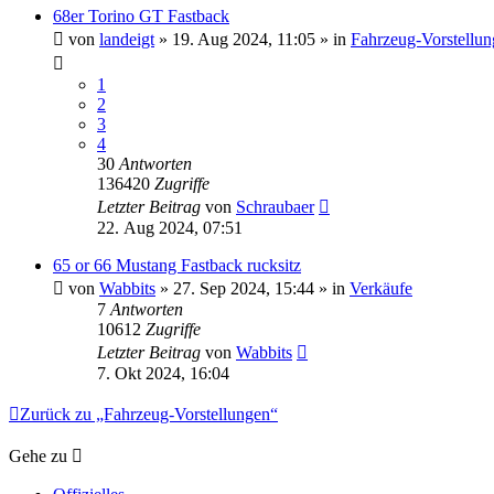
68er Torino GT Fastback
von
landeigt
» 19. Aug 2024, 11:05 » in
Fahrzeug-Vorstellu
1
2
3
4
30
Antworten
136420
Zugriffe
Letzter Beitrag
von
Schraubaer
22. Aug 2024, 07:51
65 or 66 Mustang Fastback rucksitz
von
Wabbits
» 27. Sep 2024, 15:44 » in
Verkäufe
7
Antworten
10612
Zugriffe
Letzter Beitrag
von
Wabbits
7. Okt 2024, 16:04
Zurück zu „Fahrzeug-Vorstellungen“
Gehe zu