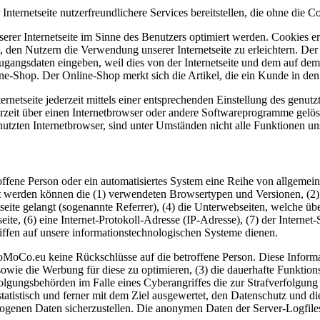
ernetseite nutzerfreundlichere Services bereitstellen, die ohne die C
erer Internetseite im Sinne des Benutzers optimiert werden. Cookies er
 den Nutzern die Verwendung unserer Internetseite zu erleichtern. Der 
ne Zugangsdaten eingeben, weil dies von der Internetseite und dem au
ne-Shop. Der Online-Shop merkt sich die Artikel, die ein Kunde in den 
rnetseite jederzeit mittels einer entsprechenden Einstellung des genu
erzeit über einen Internetbrowser oder andere Softwareprogramme gelösc
utzten Internetbrowser, sind unter Umständen nicht alle Funktionen uns
roffene Person oder ein automatisiertes System eine Reihe von allgeme
sst werden können die (1) verwendeten Browsertypen und Versionen, (2
seite gelangt (sogenannte Referrer), (4) die Unterwebseiten, welche übe
eite, (6) eine Internet-Protokoll-Adresse (IP-Adresse), (7) der Interne
ffen auf unsere informationstechnologischen Systeme dienen.
MoCo.eu keine Rückschlüsse auf die betroffene Person. Diese Informat
ite sowie die Werbung für diese zu optimieren, (3) die dauerhafte Funkt
rfolgungsbehörden im Falle eines Cyberangriffes die zur Strafverfolgu
tistisch und ferner mit dem Ziel ausgewertet, den Datenschutz und di
zogenen Daten sicherzustellen. Die anonymen Daten der Server-Logfiles