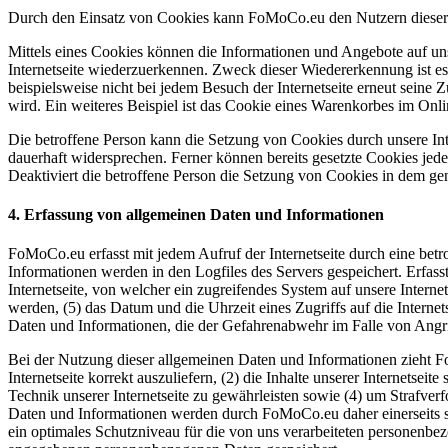
Durch den Einsatz von Cookies kann FoMoCo.eu den Nutzern dieser Int
Mittels eines Cookies können die Informationen und Angebote auf uns
Internetseite wiederzuerkennen. Zweck dieser Wiedererkennung ist es,
beispielsweise nicht bei jedem Besuch der Internetseite erneut sei
wird. Ein weiteres Beispiel ist das Cookie eines Warenkorbes im Onli
Die betroffene Person kann die Setzung von Cookies durch unsere Inte
dauerhaft widersprechen. Ferner können bereits gesetzte Cookies jed
Deaktiviert die betroffene Person die Setzung von Cookies in dem gen
4. Erfassung von allgemeinen Daten und Informationen
FoMoCo.eu erfasst mit jedem Aufruf der Internetseite durch eine bet
Informationen werden in den Logfiles des Servers gespeichert. Erfa
Internetseite, von welcher ein zugreifendes System auf unsere Internet
werden, (5) das Datum und die Uhrzeit eines Zugriffs auf die Internets
Daten und Informationen, die der Gefahrenabwehr im Falle von Angri
Bei der Nutzung dieser allgemeinen Daten und Informationen zieht Fo
Internetseite korrekt auszuliefern, (2) die Inhalte unserer Internetse
Technik unserer Internetseite zu gewährleisten sowie (4) um Strafve
Daten und Informationen werden durch FoMoCo.eu daher einerseits sta
ein optimales Schutzniveau für die von uns verarbeiteten personenbe