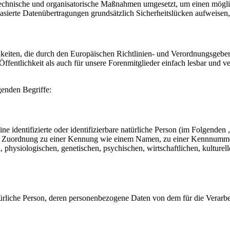
technische und organisatorische Maßnahmen umgesetzt, um einen möglichs
ierte Datenübertragungen grundsätzlich Sicherheitslücken aufweisen, 
hkeiten, die durch den Europäischen Richtlinien- und Verordnungsge
fentlichkeit als auch für unsere Forenmitglieder einfach lesbar und v
genden Begriffe:
e identifizierte oder identifizierbare natürliche Person (im Folgenden „
tels Zuordnung zu einer Kennung wie einem Namen, zu einer Kennnumme
siologischen, genetischen, psychischen, wirtschaftlichen, kulturellen o
 natürliche Person, deren personenbezogene Daten von dem für die Verarb