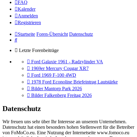
FAQ
Kalender
Anmelden
Registrieren
Startseite
Foren-Übersicht
Datenschutz
Suche
Letzte Forenbeiträge
Gehe
Ford Galaxie 1961 - Radzylinder VA
zum
Gehe
1969er Mercury Cougar XR7
letzten
zum
Gehe
Ford 1969 F-100 4WD
Beitrag
letzten
zum
Gehe
1978 Ford Econoline Briefeintrag Lautstärke
Beitrag
letzten
zum
Gehe
Bilder Mantorp Park 2026
Beitrag
letzten
zum
Gehe
Bilder Falkenberg Freitag 2026
Beitrag
letzten
zum
Beitrag
letzten
Datenschutz
Beitrag
Wir freuen uns sehr über Ihr Interesse an unserem Unternehmen.
Datenschutz hat einen besonders hohen Stellenwert für die Betreiber
von FoMoCo.eu. Eine Nutzung der Internetseite www.fomoco.eu