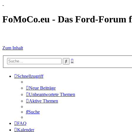
-
FoMoCo.eu - Das Ford-Forum f
☮ STOP WAR
Zum Inhalt
Erweiterte
Suche
Suche
Schnellzugriff
Neue Beiträge
Unbeantwortete Themen
Aktive Themen
Suche
FAQ
Kalender