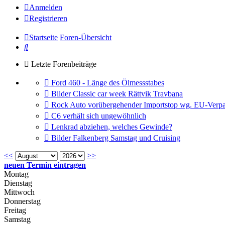
Anmelden
Registrieren
Startseite
Foren-Übersicht
Suche
Letzte Forenbeiträge
Gehe
Ford 460 - Länge des Ölmessstabes
zum
Gehe
Bilder Classic car week Rättvik Travbana
letzten
zum
Gehe
Rock Auto vorübergehender Importstop wg. EU-Verpa
Beitrag
letzten
zum
Gehe
C6 verhält sich ungewöhnlich
Beitrag
letzten
zum
Gehe
Lenkrad abziehen, welches Gewinde?
Beitrag
letzten
zum
Gehe
Bilder Falkenberg Samstag und Cruising
Beitrag
letzten
zum
Beitrag
letzten
<<
>>
Beitrag
neuen Termin eintragen
Montag
Dienstag
Mittwoch
Donnerstag
Freitag
Samstag