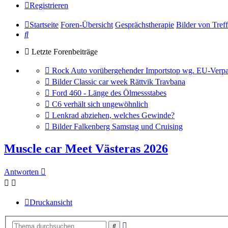
Registrieren
Startseite
Foren-Übersicht
Gesprächstherapie
Bilder von Tref
Suche
Letzte Forenbeiträge
Gehe
Rock Auto vorübergehender Importstop wg. EU-Verpa
zum
Gehe
Bilder Classic car week Rättvik Travbana
letzten
zum
Gehe
Ford 460 - Länge des Ölmessstabes
Beitrag
letzten
zum
Gehe
C6 verhält sich ungewöhnlich
Beitrag
letzten
zum
Gehe
Lenkrad abziehen, welches Gewinde?
Beitrag
letzten
zum
Gehe
Bilder Falkenberg Samstag und Cruising
Beitrag
letzten
zum
Beitrag
letzten
Muscle car Meet Västeras 2026
Beitrag
Antworten
Druckansicht
Erweiterte
Suche