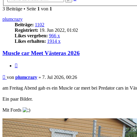
Suche
3 Beiträge • Seite
1
von
1
plumcrazy
Beiträge:
1102
Registriert:
19. Jun 2022, 01:02
Likes vergeben:
966 x
Likes erhalten:
1914 x
Muscle car Meet Västeras 2026
Zitat
Beitrag
von
plumcrazy
»
7. Jul 2026, 00:26
am Freitag Abend gab es ein Muscle car meet bei Predator cars in Väs
Ein paar Bilder.
Mit Fords