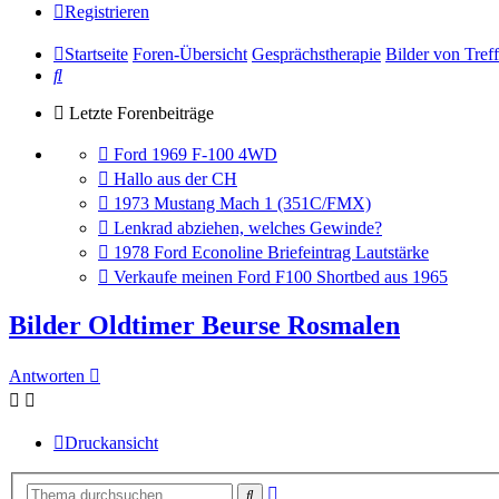
Registrieren
Startseite
Foren-Übersicht
Gesprächstherapie
Bilder von Tref
Suche
Letzte Forenbeiträge
Gehe
Ford 1969 F-100 4WD
zum
Gehe
Hallo aus der CH
letzten
zum
Gehe
1973 Mustang Mach 1 (351C/FMX)
Beitrag
letzten
zum
Gehe
Lenkrad abziehen, welches Gewinde?
Beitrag
letzten
zum
Gehe
1978 Ford Econoline Briefeintrag Lautstärke
Beitrag
letzten
zum
Gehe
Verkaufe meinen Ford F100 Shortbed aus 1965
Beitrag
letzten
zum
Beitrag
letzten
Bilder Oldtimer Beurse Rosmalen
Beitrag
Antworten
Druckansicht
Erweiterte
Suche