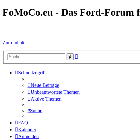
FoMoCo.eu - Das Ford-Forum f
☮ STOP WAR
Zum Inhalt
Erweiterte
Suche
Suche
Schnellzugriff
Neue Beiträge
Unbeantwortete Themen
Aktive Themen
Suche
FAQ
Kalender
Anmelden