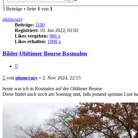
Suche
3 Beiträge • Seite
1
von
1
plumcrazy
Beiträge:
1100
Registriert:
19. Jun 2022, 01:02
Likes vergeben:
966 x
Likes erhalten:
1908 x
Bilder Oldtimer Beurse Rosmalen
Zitat
Beitrag
von
plumcrazy
»
2. Nov 2024, 22:15
heute war ich in Rosmalen auf der Oldtimer Beurse
Diese findet auch noch am Sonntag statt, falls jemand spontan Lust ha