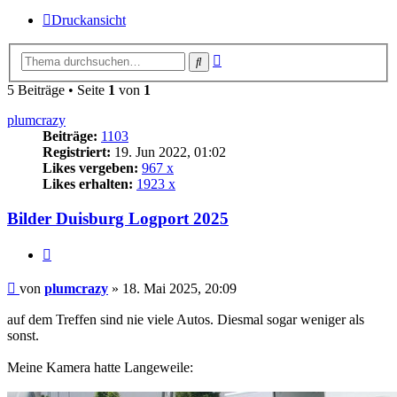
Druckansicht
Erweiterte
Suche
Suche
5 Beiträge • Seite
1
von
1
plumcrazy
Beiträge:
1103
Registriert:
19. Jun 2022, 01:02
Likes vergeben:
967 x
Likes erhalten:
1923 x
Bilder Duisburg Logport 2025
Zitat
Beitrag
von
plumcrazy
»
18. Mai 2025, 20:09
auf dem Treffen sind nie viele Autos. Diesmal sogar weniger als
sonst.
Meine Kamera hatte Langeweile: