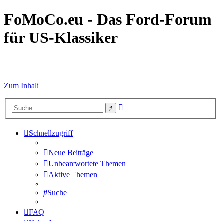
FoMoCo.eu - Das Ford-Forum
für US-Klassiker
☮ STOP WAR
Zum Inhalt
Erweiterte
Suche
Suche
Schnellzugriff
Neue Beiträge
Unbeantwortete Themen
Aktive Themen
Suche
FAQ