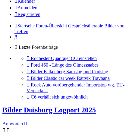
Kalender
Anmelden
Registrieren
Startseite
Foren-Übersicht
Gesprächstherapie
Bilder von
Treffen
Suche
Letzte Forenbeiträge
Gehe
Rochester Quadrajet CO einstellen
zum
Gehe
Ford 460 - Länge des Ölmessstabes
letzten
zum
Gehe
Bilder Falkenberg Samstag und Cruising
Beitrag
letzten
zum
Gehe
Bilder Classic car week Rättvik Travbana
Beitrag
letzten
zum
Gehe
Rock Auto vorübergehender Importstop wg. EU-
Beitrag
letzten
zum
Verpacku...
Beitrag
letzten
Gehe
C6 verhält sich ungewöhnlich
Beitrag
zum
letzten
Bilder Duisburg Logport 2025
Beitrag
Antworten